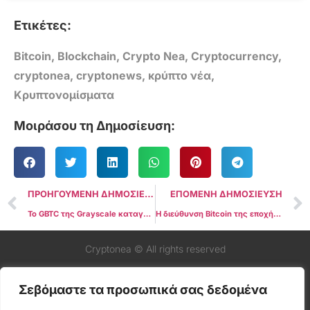
Ετικέτες:
Bitcoin
,
Blockchain
,
Crypto Nea
,
Cryptocurrency
,
cryptonea
,
cryptonews
,
κρύπτο νέα
,
Κρυπτονομίσματα
Μοιράσου τη Δημοσίευση:
ΠΡΟΗΓΟΥΜΕΝΗ ΔΗΜΟΣΙΕΥΣΗ
ΕΠΟΜΕΝΗ ΔΗΜΟΣΙΕΥΣΗ
Το GBTC της Grayscale καταγράφει την πρώτη εισροή από το ντεμπούτο του
Η διεύθυνση Bitcoin της εποχής Satoshi ξυπνά μετά από μια δεκαετία αδράνειας
Cryptonea © All rights reserved
Σεβόμαστε τα προσωπικά σας δεδομένα