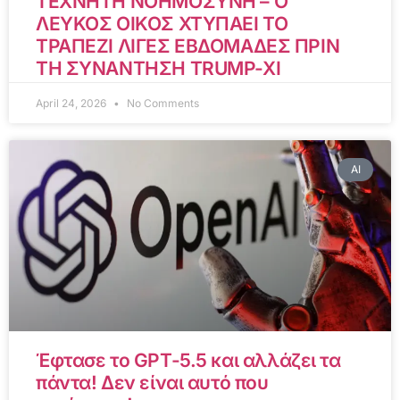
ΤΕΧΝΗΤΗ ΝΟΗΜΟΣΥΝΗ – Ο
ΛΕΥΚΟΣ ΟΙΚΟΣ ΧΤΥΠΑΕΙ ΤΟ
ΤΡΑΠΕΖΙ ΛΙΓΕΣ ΕΒΔΟΜΑΔΕΣ ΠΡΙΝ
ΤΗ ΣΥΝΑΝΤΗΣΗ TRUMP-XI
April 24, 2026
No Comments
AI
Έφτασε το GPT-5.5 και αλλάζει τα
πάντα! Δεν είναι αυτό που