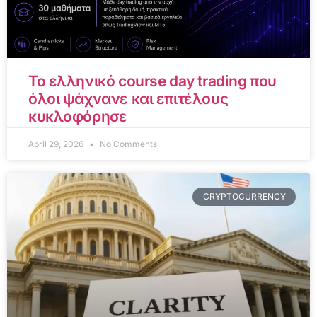
Το ελληνικό course day trading που
όλοι ψάχνανε και επιτέλους
κυκλοφόρησε
April 29, 2026
No Comments
CRYPTOCURRENCY