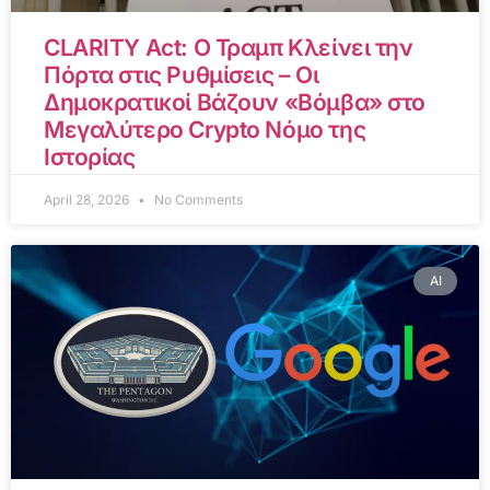
CLARITY Act: Ο Τραμπ Κλείνει την
Πόρτα στις Ρυθμίσεις – Οι
Δημοκρατικοί Βάζουν «Βόμβα» στο
Μεγαλύτερο Crypto Νόμο της
Ιστορίας
April 28, 2026
No Comments
AI