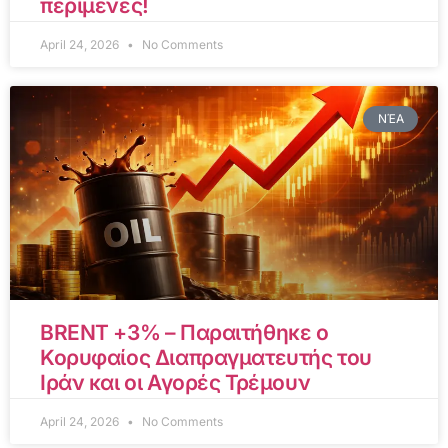
περίμενες!
April 24, 2026
No Comments
ΝΈΑ
BRENT +3% – Παραιτήθηκε ο
Κορυφαίος Διαπραγματευτής του
Ιράν και οι Αγορές Τρέμουν
April 24, 2026
No Comments