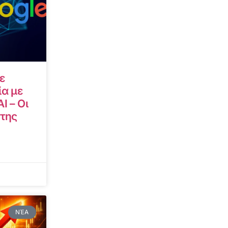
ε
α με
I – Οι
 της
ΝΈΑ