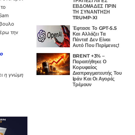
ΤΡΑΠΕΖΙ ΛΙΓΕΣ
ΕΒΔΟΜΑΔΕΣ ΠΡΙΝ
 το
ΤΗ ΣΥΝΑΝΤΗΣΗ
 Sam
TRUMP-XI
μβουλο
Έφτασε Το GPT-5.5
τέρω την
Και Αλλάζει Τα
Πάντα! Δεν Είναι
Αυτό Που Περίμενες!
το
BRENT +3% –
Παραιτήθηκε Ο
Κορυφαίος
Διαπραγματευτής Του
ι η γνώμη
Ιράν Και Οι Αγορές
Τρέμουν