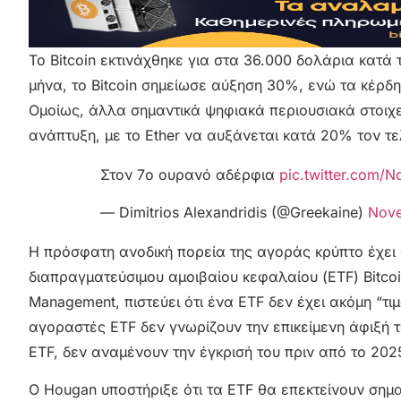
Το Bitcoin εκτινάχθηκε για στα 36.000 δολάρια κατά
μήνα, το Bitcoin σημείωσε αύξηση 30%, ενώ τα κέρδ
Ομοίως, άλλα σημαντικά ψηφιακά περιουσιακά στοιχε
ανάπτυξη, με το Ether να αυξάνεται κατά 20% τον τε
Στον 7ο ουρανό αδέρφια
pic.twitter.com/
— Dimitrios Alexandridis (@Greekaine)
Nove
Η πρόσφατη ανοδική πορεία της αγοράς κρύπτο έχει
διαπραγματεύσιμου αμοιβαίου κεφαλαίου (ETF) Bitcoi
Management, πιστεύει ότι ένα ETF δεν έχει ακόμη “τιμ
αγοραστές ETF δεν γνωρίζουν την επικείμενη άφιξή το
ETF, δεν αναμένουν την έγκρισή του πριν από το 202
Ο Hougan υποστήριξε ότι τα ETF θα επεκτείνουν σημα