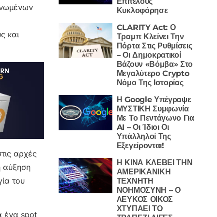
Επιτέλους
 Ηνωμένων
Κυκλοφόρησε
CLARITY Act: Ο
ς και
Τραμπ Κλείνει Την
Πόρτα Στις Ρυθμίσεις
– Οι Δημοκρατικοί
Βάζουν «Βόμβα» Στο
Μεγαλύτερο Crypto
Νόμο Της Ιστορίας
Η Google Υπέγραψε
ΜΥΣΤΙΚΗ Συμφωνία
Με Το Πεντάγωνο Για
AI – Οι Ίδιοι Οι
Υπάλληλοί Της
Εξεγείρονται!
στις αρχές
Η ΚΙΝΑ ΚΛΕΒΕΙ ΤΗΝ
ή αύξηση
ΑΜΕΡΙΚΑΝΙΚΗ
γία του
ΤΕΧΝΗΤΗ
ΝΟΗΜΟΣΥΝΗ – Ο
ΛΕΥΚΟΣ ΟΙΚΟΣ
ΧΤΥΠΑΕΙ ΤΟ
α ένα spot