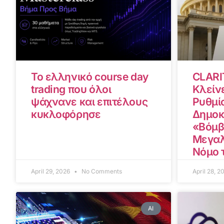
Το ελληνικό course day
CLARI
trading που όλοι
Κλείνε
ψάχνανε και επιτέλους
Ρυθμίσ
κυκλοφόρησε
Δημοκ
«Βόμβ
Μεγαλ
Νόμο 
April 29, 2026
No Comments
April 28, 
AI