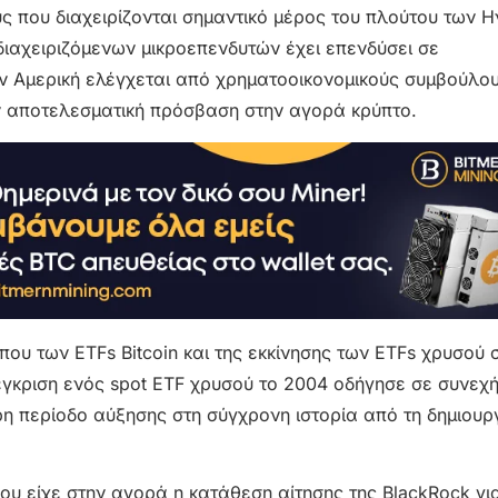
ς που διαχειρίζονται σημαντικό μέρος του πλούτου των
διαχειριζόμενων μικροεπενδυτών έχει επενδύσει σε
ν Αμερική ελέγχεται από χρηματοοικονομικούς συμβούλου
ουν αποτελεσματική πρόσβαση στην αγορά κρύπτο.
ου των ETFs Bitcoin και της εκκίνησης των ETFs χρυσού 
έγκριση ενός spot ETF χρυσού το 2004 οδήγησε σε συνεχ
η περίοδο αύξησης στη σύγχρονη ιστορία από τη δημιουρ
ου είχε στην αγορά η κατάθεση αίτησης της BlackRock γι