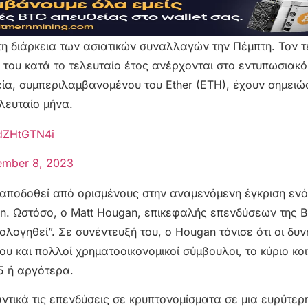
 τη διάρκεια των ασιατικών συναλλαγών την Πέμπτη. Τον 
η του κατά το τελευταίο έτος ανέρχονται στο εντυπωσιακ
ία, συμπεριλαμβανομένου του Ether (ETH), έχουν σημειώσ
λευταίο μήνα.
NdZHtGTN4i
mber 8, 2023
 αποδοθεί από ορισμένους στην αναμενόμενη έγκριση εν
n. Ωστόσο, ο Matt Hougan, επικεφαλής επενδύσεων της Bi
ολογηθεί”. Σε συνέντευξή του, ο Hougan τόνισε ότι οι δυνη
υ και πολλοί χρηματοοικονομικοί σύμβουλοι, το κύριο κοι
5 ή αργότερα.
ντικά τις επενδύσεις σε κρυπτονομίσματα σε μια ευρύτερ