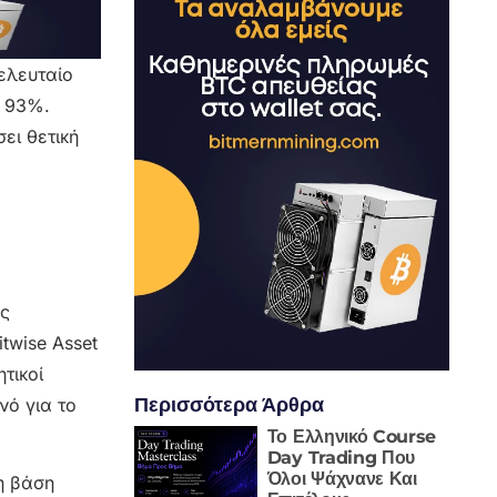
τελευταίο
ό 93%.
ει θετική
ός
twise Asset
τικοί
Περισσότερα Άρθρα
νό για το
Το Ελληνικό Course
Day Trading Που
Όλοι Ψάχνανε Και
η βάση