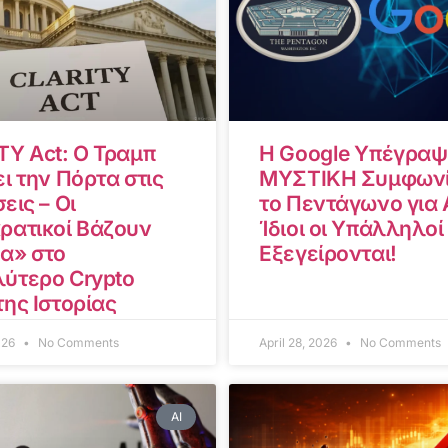
TY Act: Ο Τραμπ
Η Google Υπέγραψ
ι την Πόρτα στις
ΜΥΣΤΙΚΗ Συμφωνί
εις – Οι
το Πεντάγωνο για A
ρατικοί Βάζουν
Ίδιοι οι Υπάλληλοί
α» στο
Εξεγείρονται!
ύτερο Crypto
της Ιστορίας
2026
No Comments
April 28, 2026
No Comments
AI