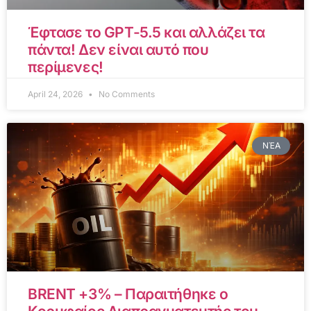
Έφτασε το GPT-5.5 και αλλάζει τα
πάντα! Δεν είναι αυτό που
περίμενες!
April 24, 2026
No Comments
ΝΈΑ
BRENT +3% – Παραιτήθηκε ο