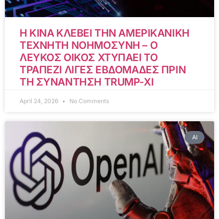
Η ΚΙΝΑ ΚΛΕΒΕΙ ΤΗΝ ΑΜΕΡΙΚΑΝΙΚΗ
ΤΕΧΝΗΤΗ ΝΟΗΜΟΣΥΝΗ – Ο
ΛΕΥΚΟΣ ΟΙΚΟΣ ΧΤΥΠΑΕΙ ΤΟ
ΤΡΑΠΕΖΙ ΛΙΓΕΣ ΕΒΔΟΜΑΔΕΣ ΠΡΙΝ
ΤΗ ΣΥΝΑΝΤΗΣΗ TRUMP-XI
April 24, 2026
No Comments
AI