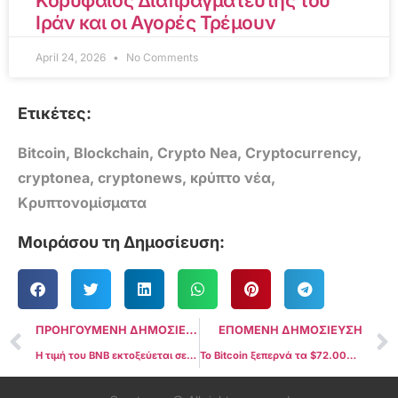
Κορυφαίος Διαπραγματευτής του
Ιράν και οι Αγορές Τρέμουν
April 24, 2026
No Comments
Ετικέτες:
Bitcoin
,
Blockchain
,
Crypto Nea
,
Cryptocurrency
,
cryptonea
,
cryptonews
,
κρύπτο νέα
,
Κρυπτονομίσματα
Μοιράσου τη Δημοσίευση:
ΠΡΟΗΓΟΥΜΕΝΗ ΔΗΜΟΣΙΕΥΣΗ
ΕΠΟΜΕΝΗ ΔΗΜΟΣΙΕΥΣΗ
Η τιμή του BNB εκτοξεύεται σε υψηλό 2 ετών: Αποκαλύπτοντας τα μυστικά πίσω από το ανοδικό κύμα!
Το Bitcoin ξεπερνά τα $72.000 για πρώτη φορά στην ιστορία