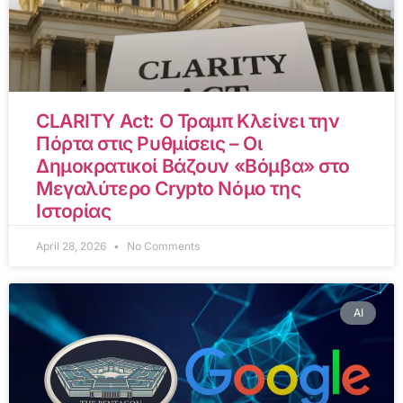
CLARITY Act: Ο Τραμπ Κλείνει την
Πόρτα στις Ρυθμίσεις – Οι
Δημοκρατικοί Βάζουν «Βόμβα» στο
Μεγαλύτερο Crypto Νόμο της
Ιστορίας
April 28, 2026
No Comments
AI