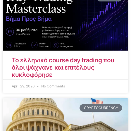
Το ελληνικό course day trading που
όλοι ψάχνανε και επιτέλους
κυκλοφόρησε
April 29, 2026
No Comments
CRYPTOCURRENCY