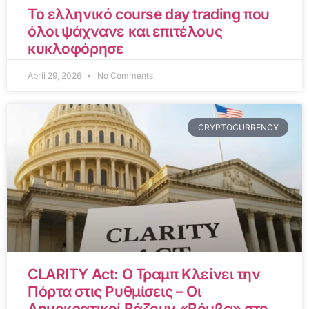
Το ελληνικό course day trading που
όλοι ψάχνανε και επιτέλους
κυκλοφόρησε
April 29, 2026
No Comments
CRYPTOCURRENCY
CLARITY Act: Ο Τραμπ Κλείνει την
Πόρτα στις Ρυθμίσεις – Οι
Δημοκρατικοί Βάζουν «Βόμβα» στο