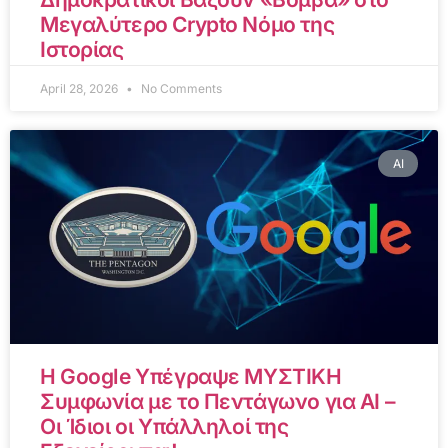
Μεγαλύτερο Crypto Νόμο της
Ιστορίας
April 28, 2026
No Comments
AI
Η Google Υπέγραψε ΜΥΣΤΙΚΗ
Συμφωνία με το Πεντάγωνο για AI –
Οι Ίδιοι οι Υπάλληλοί της