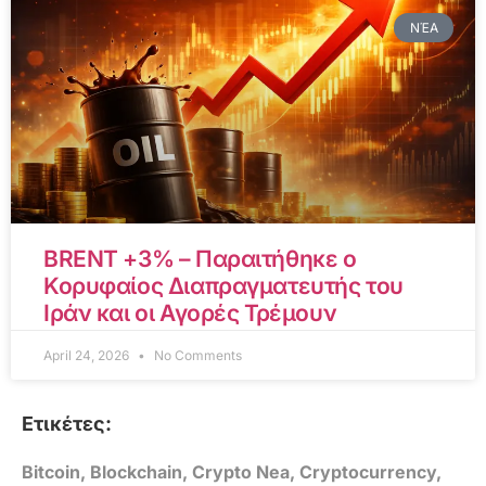
ΝΈΑ
BRENT +3% – Παραιτήθηκε ο
Κορυφαίος Διαπραγματευτής του
Ιράν και οι Αγορές Τρέμουν
April 24, 2026
No Comments
Ετικέτες:
Bitcoin
,
Blockchain
,
Crypto Nea
,
Cryptocurrency
,