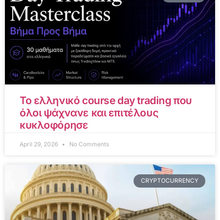
Το ελληνικό course day trading που
όλοι ψάχνανε και επιτέλους
κυκλοφόρησε
April 29, 2026
No Comments
CRYPTOCURRENCY