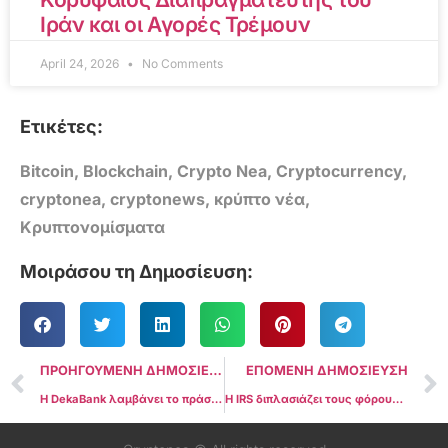
Ιράν και οι Αγορές Τρέμουν
April 24, 2026
No Comments
Ετικέτες:
Bitcoin
,
Blockchain
,
Crypto Nea
,
Cryptocurrency
,
cryptonea
,
cryptonews
,
κρύπτο νέα
,
Κρυπτονομίσματα
Μοιράσου τη Δημοσίευση:
ΠΡΟΗΓΟΥΜΕΝΗ ΔΗΜΟΣΙΕΥΣΗ
ΕΠΟΜΕΝΗ ΔΗΜΟΣΙΕΥΣΗ
Η DekaBank λαμβάνει το πράσινο φως από την BaFin και την ΕΚΤ για Crypto Custody
Η IRS διπλασιάζει τους φόρους crypto staking