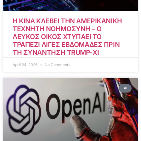
Η ΚΙΝΑ ΚΛΕΒΕΙ ΤΗΝ ΑΜΕΡΙΚΑΝΙΚΗ
ΤΕΧΝΗΤΗ ΝΟΗΜΟΣΥΝΗ – Ο
ΛΕΥΚΟΣ ΟΙΚΟΣ ΧΤΥΠΑΕΙ ΤΟ
ΤΡΑΠΕΖΙ ΛΙΓΕΣ ΕΒΔΟΜΑΔΕΣ ΠΡΙΝ
ΤΗ ΣΥΝΑΝΤΗΣΗ TRUMP-XI
April 24, 2026
No Comments
AI