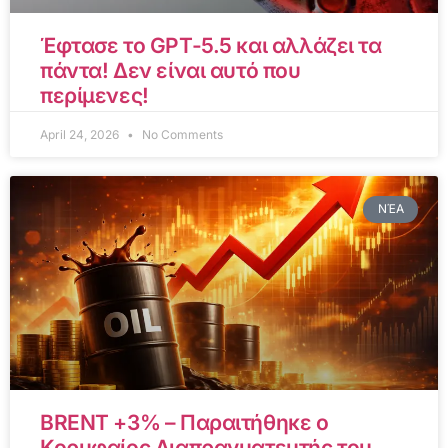
Έφτασε το GPT-5.5 και αλλάζει τα
πάντα! Δεν είναι αυτό που
περίμενες!
April 24, 2026
No Comments
ΝΈΑ
BRENT +3% – Παραιτήθηκε ο
Κορυφαίος Διαπραγματευτής του