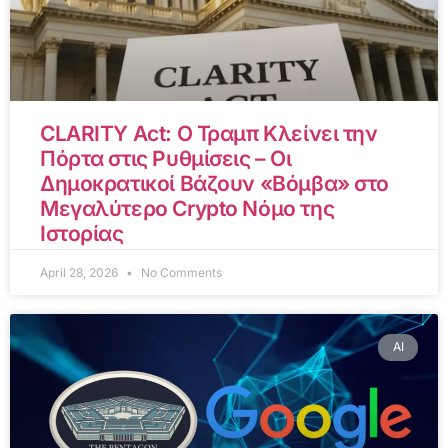
CLARITY Act: Ο Τραμπ Κλείνει την
Πόρτα στις Ρυθμίσεις – Οι
Δημοκρατικοί Βάζουν «Βόμβα» στο
Μεγαλύτερο Crypto Νόμο της
Ιστορίας
April 28, 2026
No Comments
AI