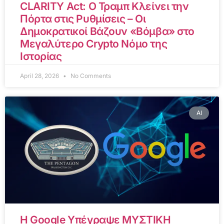
CLARITY Act: Ο Τραμπ Κλείνει την
Πόρτα στις Ρυθμίσεις – Οι
Δημοκρατικοί Βάζουν «Βόμβα» στο
Μεγαλύτερο Crypto Νόμο της
Ιστορίας
April 28, 2026
No Comments
AI
Η Google Υπέγραψε ΜΥΣΤΙΚΗ