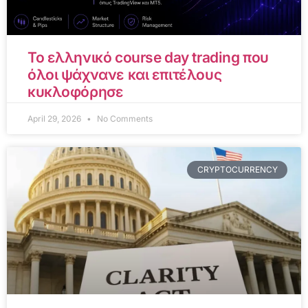
Το ελληνικό course day trading που
όλοι ψάχνανε και επιτέλους
κυκλοφόρησε
April 29, 2026
No Comments
CRYPTOCURRENCY