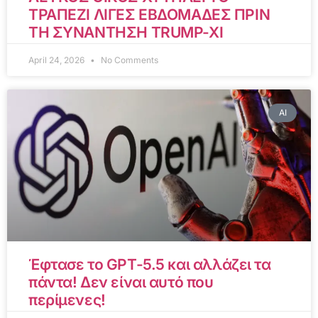
ΤΡΑΠΕΖΙ ΛΙΓΕΣ ΕΒΔΟΜΑΔΕΣ ΠΡΙΝ
ΤΗ ΣΥΝΑΝΤΗΣΗ TRUMP-XI
April 24, 2026
No Comments
AI
Έφτασε το GPT-5.5 και αλλάζει τα
πάντα! Δεν είναι αυτό που
περίμενες!