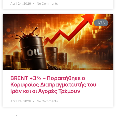
April 24, 2026
No Comments
ΝΈΑ
BRENT +3% – Παραιτήθηκε ο
Κορυφαίος Διαπραγματευτής του
Ιράν και οι Αγορές Τρέμουν
April 24, 2026
No Comments