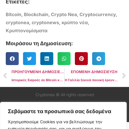
Ετικέτες:
Bitcoin
,
Blockchain
,
Crypto Nea
,
Cryptocurrency
,
cryptonea
,
cryptonews
,
κρύπτο νέα
,
Κρυπτονομίσματα
Μοιράσου τη Δημοσίευση:
ΠΡΟΗΓΟΥΜΕΝΗ ΔΗΜΟΣΙΕΥΣΗ
ΕΠΟΜΕΝΗ ΔΗΜΟΣΙΕΥΣΗ
Ιστορικές Εισροές σε Bitcoin και Ethereum ETFs – Δεύτερη Καλύτερη Ημέρα στην Ιστορία τους
Η Γαλλία ξεκινά ποινική έρευνα κατά του X για φερόμενη κατάχρηση αλγορίθμου και παράνομη συλλογή δεδομένων
Cryptonea © All rights reserved
Σεβόμαστε τα προσωπικά σας δεδομένα
Χρησιμοποιούμε Cookies για να βελτιώσουμε την
εμπειρία περιήγησής σας, και να αναλύουμε την