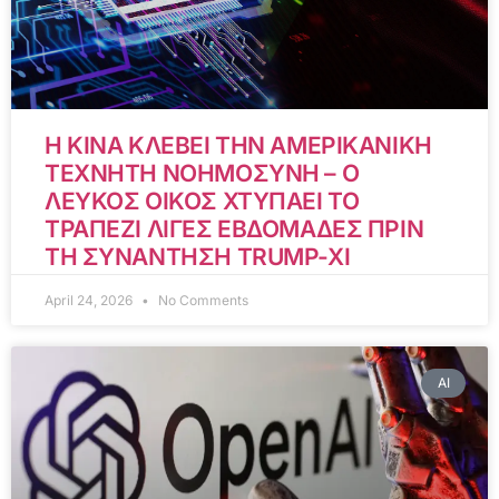
Η ΚΙΝΑ ΚΛΕΒΕΙ ΤΗΝ ΑΜΕΡΙΚΑΝΙΚΗ
ΤΕΧΝΗΤΗ ΝΟΗΜΟΣΥΝΗ – Ο
ΛΕΥΚΟΣ ΟΙΚΟΣ ΧΤΥΠΑΕΙ ΤΟ
ΤΡΑΠΕΖΙ ΛΙΓΕΣ ΕΒΔΟΜΑΔΕΣ ΠΡΙΝ
ΤΗ ΣΥΝΑΝΤΗΣΗ TRUMP-XI
April 24, 2026
No Comments
AI