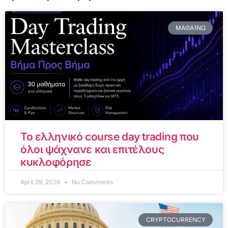
ΜΑΘΑΊΝΩ
Το ελληνικό course day trading που
όλοι ψάχνανε και επιτέλους
κυκλοφόρησε
April 29, 2026
No Comments
CRYPTOCURRENCY