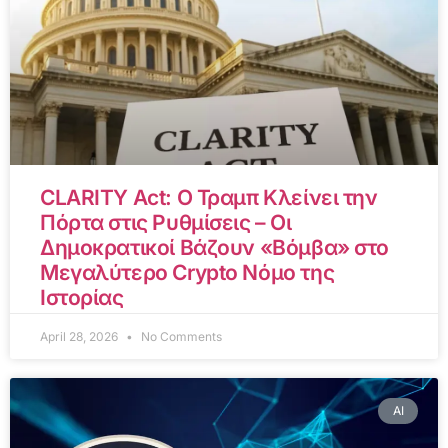
CLARITY Act: Ο Τραμπ Κλείνει την
Πόρτα στις Ρυθμίσεις – Οι
Δημοκρατικοί Βάζουν «Βόμβα» στο
Μεγαλύτερο Crypto Νόμο της
Ιστορίας
April 28, 2026
No Comments
AI