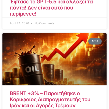
Έφτασε το GPT-5.5 και αλλάζει τα
πάντα! Δεν είναι αυτό που
περίμενες!
April 24, 2026
No Comments
ΝΈΑ
BRENT +3% – Παραιτήθηκε ο
Κορυφαίος Διαπραγματευτής του
Ιράν και οι Αγορές Τρέμουν