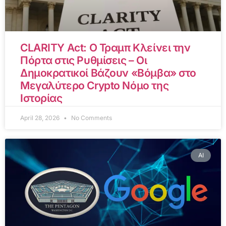
CLARITY Act: Ο Τραμπ Κλείνει την
Πόρτα στις Ρυθμίσεις – Οι
Δημοκρατικοί Βάζουν «Βόμβα» στο
Μεγαλύτερο Crypto Νόμο της
Ιστορίας
April 28, 2026
No Comments
AI