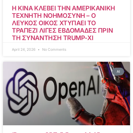
Η ΚΙΝΑ ΚΛΕΒΕΙ ΤΗΝ ΑΜΕΡΙΚΑΝΙΚΗ
ΤΕΧΝΗΤΗ ΝΟΗΜΟΣΥΝΗ – Ο
ΛΕΥΚΟΣ ΟΙΚΟΣ ΧΤΥΠΑΕΙ ΤΟ
ΤΡΑΠΕΖΙ ΛΙΓΕΣ ΕΒΔΟΜΑΔΕΣ ΠΡΙΝ
ΤΗ ΣΥΝΑΝΤΗΣΗ TRUMP-XI
April 24, 2026
No Comments
AI