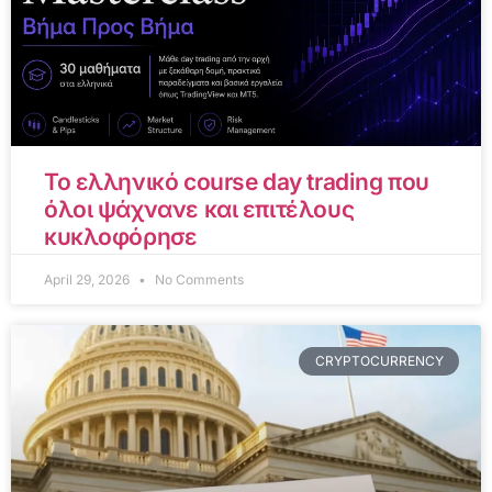
Το ελληνικό course day trading που
όλοι ψάχνανε και επιτέλους
κυκλοφόρησε
April 29, 2026
No Comments
CRYPTOCURRENCY