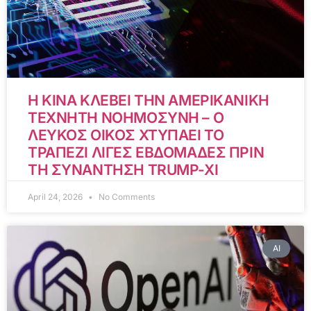
Η ΚΙΝΑ ΚΛΕΒΕΙ ΤΗΝ ΑΜΕΡΙΚΑΝΙΚΗ
ΤΕΧΝΗΤΗ ΝΟΗΜΟΣΥΝΗ – Ο
ΛΕΥΚΟΣ ΟΙΚΟΣ ΧΤΥΠΑΕΙ ΤΟ
ΤΡΑΠΕΖΙ ΛΙΓΕΣ ΕΒΔΟΜΑΔΕΣ ΠΡΙΝ
ΤΗ ΣΥΝΑΝΤΗΣΗ TRUMP-XI
April 24, 2026
No Comments
AI