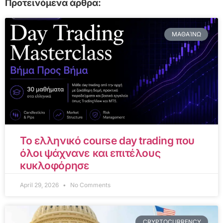
Προτεινόμενα άρθρα:
ΜΑΘΑΊΝΩ
Το ελληνικό course day trading που
όλοι ψάχνανε και επιτέλους
κυκλοφόρησε
April 29, 2026
No Comments
CRYPTOCURRENCY