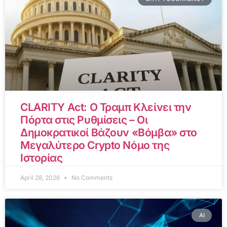
CLARITY Act: Ο Τραμπ Κλείνει την
Πόρτα στις Ρυθμίσεις – Οι
Δημοκρατικοί Βάζουν «Βόμβα» στο
Μεγαλύτερο Crypto Νόμο της
Ιστορίας
April 28, 2026
No Comments
AI