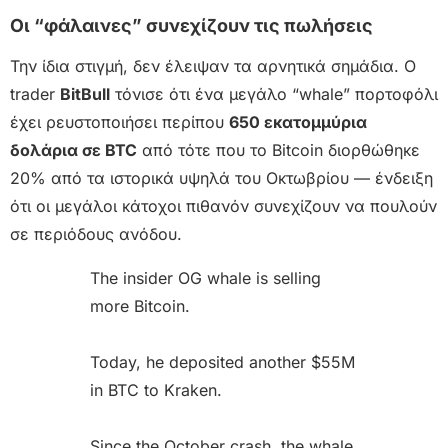
Οι “φάλαινες” συνεχίζουν τις πωλήσεις
Την ίδια στιγμή, δεν έλειψαν τα αρνητικά σημάδια. Ο
trader
BitBull
τόνισε ότι ένα μεγάλο “whale” πορτοφόλι
έχει ρευστοποιήσει περίπου
650 εκατομμύρια
δολάρια σε BTC
από τότε που το Bitcoin διορθώθηκε
20% από τα ιστορικά υψηλά του Οκτωβρίου — ένδειξη
ότι οι μεγάλοι κάτοχοι πιθανόν συνεχίζουν να πουλούν
σε περιόδους ανόδου.
The insider OG whale is selling
more Bitcoin.
Today, he deposited another $55M
in BTC to Kraken.
Since the October crash, the whale