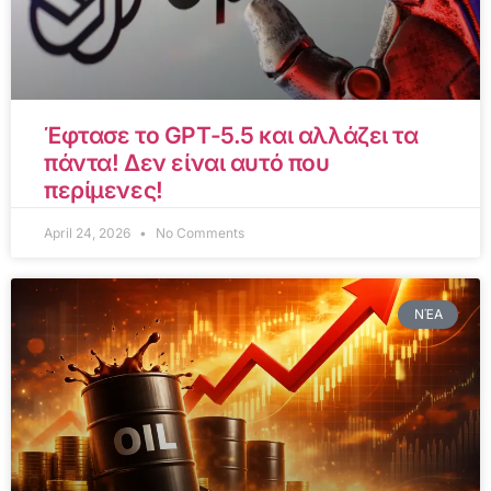
Έφτασε το GPT-5.5 και αλλάζει τα
πάντα! Δεν είναι αυτό που
περίμενες!
April 24, 2026
No Comments
ΝΈΑ