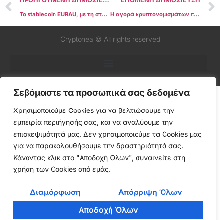
ΠΡΟΗΓΟΥΜΕΝΗ ΔΗΜΟΣΙΕΥΣΗ
ΕΠΟΜΕΝΗ ΔΗΜΟΣΙΕΥΣΗ
Το stablecoin EURAU, με τη στήριξη της Deutsche Bank και της DWS, γίνεται multichain μέσω του Chainlink
Η αγορά κρυπτονομισμάτων παραμένει σε “Φόβο” παρά τη συμφωνία Τραμπ – Κίνας
Cryptonea © All rights reserved
Σεβόμαστε τα προσωπικά σας δεδομένα
Χρησιμοποιούμε Cookies για να βελτιώσουμε την
εμπειρία περιήγησής σας, και να αναλύουμε την
επισκεψιμότητά μας. Δεν χρησιμοποιούμε τα Cookies μας
για να παρακολουθήσουμε την δραστηριότητά σας.
Κάνοντας κλικ στο "Αποδοχή Όλων", συναινείτε στη
χρήση των Cookies από εμάς.
Διαμόρφωση
Απόρριψη Όλων
Αποδοχή Όλων