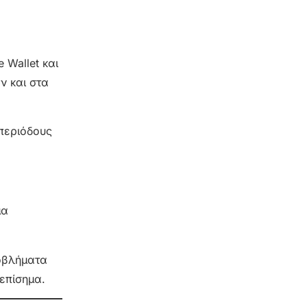
 Wallet και
ν και στα
περιόδους
μα
ροβλήματα
 επίσημα.