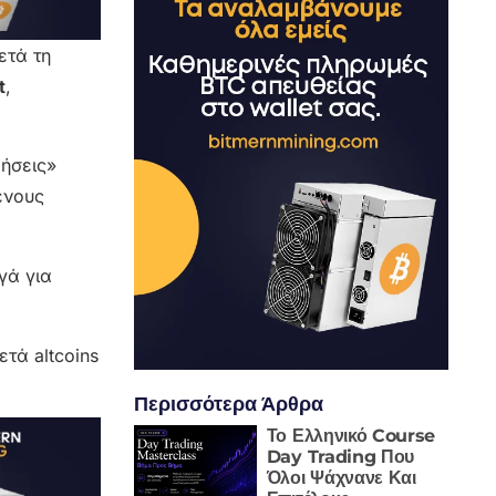
ετά τη
t
,
ρήσεις»
ένους
γά για
τά altcoins
Περισσότερα Άρθρα
Το Ελληνικό Course
Day Trading Που
Όλοι Ψάχνανε Και