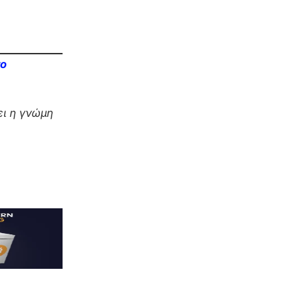
το
ι η γνώμη