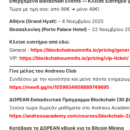
Επερχόμενα Blockchain Events — Κλείσε Εισιτήριο 
Τώρα με τιμή σοκ: από 99€ ➜ μόνο 49€!
Αθήνα (Grand Hyatt
) – 8 Νοεμβρίου 2025
Θεσσαλονίκη (Porto Palace Hotel)
– 22 Νοεμβρίου 2
Κλείσε εισιτήριο από εδώ:
General :
https://blockchainsummits.io/pricing/genera
VIP:
https://blockchainsummits.io/pricing/vip-ticket/
Γίνε μέλος του Andreou Club
Συνδέσου με την κοινότητα και μείνε πάντα ενημερω
https://mee6.gg/m/1059934608889749695
ΔΩΡΕΑΝ Εκπαιδευτικό Πρόγραμμα Blockchain (30 βί
Ξεκίνα τώρα δωρεάν μαθήματα στο Andreou Academ
https://andreouacademy.com/courses/blockchain-2
Κατέβασε το ΔΩΡΕΑΝ eBook για το Bitcoin Mining