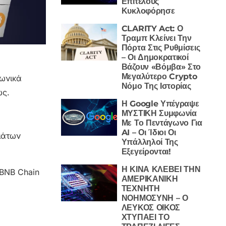
Επιτέλους
Κυκλοφόρησε
CLARITY Act: Ο
Τραμπ Κλείνει Την
Πόρτα Στις Ρυθμίσεις
– Οι Δημοκρατικοί
Βάζουν «Βόμβα» Στο
Μεγαλύτερο Crypto
νωνικά
Νόμο Της Ιστορίας
ως.
Η Google Υπέγραψε
ΜΥΣΤΙΚΗ Συμφωνία
Με Το Πεντάγωνο Για
AI – Οι Ίδιοι Οι
μάτων
Υπάλληλοί Της
Εξεγείρονται!
Η ΚΙΝΑ ΚΛΕΒΕΙ ΤΗΝ
 BNB Chain
ΑΜΕΡΙΚΑΝΙΚΗ
ΤΕΧΝΗΤΗ
ΝΟΗΜΟΣΥΝΗ – Ο
ΛΕΥΚΟΣ ΟΙΚΟΣ
ΧΤΥΠΑΕΙ ΤΟ