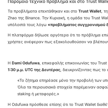
Παρόμοιο τεχνικό πρόβλημα και στο Trust Wall
Τα προβλήματα επεκτάθηκαν και στο
Trust Wallet
, τ
Zhao της Binance. Την Κυριακή, η ομάδα του Trust W
υπόλοιπά τους λόγω
«προβλήματος συγχρονισμού 
Η πλατφόρμα δήλωσε αργότερα ότι το πρόβλημα επιδ
χρήστες ανέφεραν πως εξακολουθούσαν να βλέπουν
Η
Dami Odufuwa
, επικεφαλής επικοινωνίας του Trust
1:30 μ.μ. UTC της Δευτέρας
, διευκρινίζοντας πως τ
«Το ζήτημα επηρέασε μόνο την προβολή των υπ
Όλα τα περιουσιακά στοιχεία παρέμειναν ασφα
staking ή μεταφορές.»
Η Odufuwa πρόσθεσε επίσης ότι το Trust Wallet διαθ