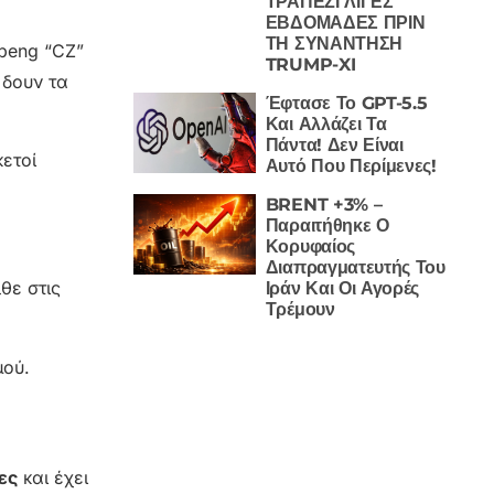
ΤΡΑΠΕΖΙ ΛΙΓΕΣ
ΕΒΔΟΜΑΔΕΣ ΠΡΙΝ
ΤΗ ΣΥΝΑΝΤΗΣΗ
peng “CZ”
TRUMP-XI
 δουν τα
Έφτασε Το GPT-5.5
Και Αλλάζει Τα
Πάντα! Δεν Είναι
ετοί
Αυτό Που Περίμενες!
BRENT +3% –
Παραιτήθηκε Ο
Κορυφαίος
Διαπραγματευτής Του
θε στις
Ιράν Και Οι Αγορές
Τρέμουν
μού.
ες
και έχει