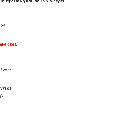
για την Πόλη που σε Ενδιαφέρει
025
l-ticket/
μένος:
ντεο)
y:
/