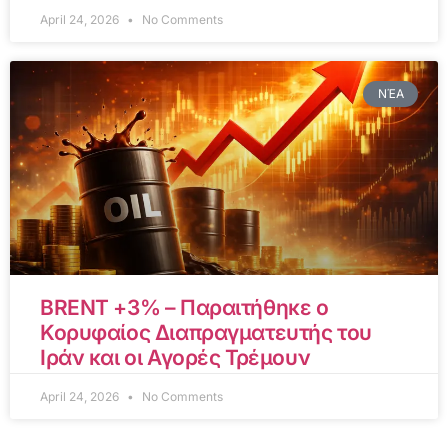
April 24, 2026
No Comments
ΝΈΑ
BRENT +3% – Παραιτήθηκε ο
Κορυφαίος Διαπραγματευτής του
Ιράν και οι Αγορές Τρέμουν
April 24, 2026
No Comments