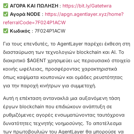
ΑΓΟΡΑ ΚΑΙ ΠΩΛΗΣΗ
:
https://bit.ly/Gatetwra
Αγορά NODE
:
https://apgn.agentlayer.xyz/home?
referralCode=7F024P1ACW
Κωδικός
: 7F024P1ACW
Για τους επενδυτές, το AgentLayer παρέχει έκθεση στη
διασταύρωση των τεχνολογιών blockchain και AI. Το
διακριτικό $AGENT χρησιμεύει ως περιουσιακό στοιχείο
κοινής ωφέλειας, προσφέροντας χαρακτηριστικά
όπως καψίματα κουπονιών και ομάδες ρευστότητας
για την παροχή κινήτρων για συμμετοχή.
Αυτή η επέκταση αντανακλά μια αυξανόμενη τάση
έργων blockchain που επιδιώκουν ανάπτυξη σε
ρυθμιζόμενες αγορές ενσωματώνοντας ταυτόχρονα
δυνατότητες τεχνητής νοημοσύνης. Το αποτέλεσμα
των πρωτοβουλιών του AgentLayer θα μπορούσε να