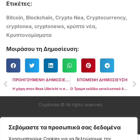
Ετικέτες:
Bitcoin
,
Blockchain
,
Crypto Nea
,
Cryptocurrency
,
cryptonea
,
cryptonews
,
κρύπτο νέα
,
Κρυπτονομίσματα
Μοιράσου τη Δημοσίευση:
ΠΡΟΗΓΟΥΜΕΝΗ ΔΗΜΟΣΙΕΥΣΗ
ΕΠΟΜΕΝΗ ΔΗΜΟΣΙΕΥΣΗ
Η χάρη στον Ross Ulbricht τι σημαίνει για την εικόνα του Bitcoin;
Ο Τραμπ εκδίδει εκτελεστικό διάταγμα για τη δημιουργία ομάδας εργασίας κρύπτο και εμποδίζει την εφαρμογή του CBDC
Cryptonea © All rights reserved
Σεβόμαστε τα προσωπικά σας δεδομένα
Χρησιμοποιούμε Cookies για να βελτιώσουμε την