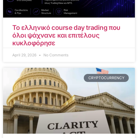
Το ελληνικό course day trading που
όλοι ψάχνανε και επιτέλους
κυκλοφόρησε
April 29, 2026
No Comments
CRYPTOCURRENCY