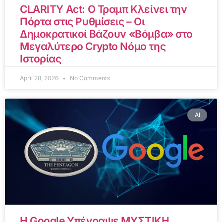
CLARITY Act: Ο Τραμπ Κλείνει την
Πόρτα στις Ρυθμίσεις – Οι
Δημοκρατικοί Βάζουν «Βόμβα» στο
Μεγαλύτερο Crypto Νόμο της
Ιστορίας
April 28, 2026
No Comments
AI
Η Google Υπέγραψε ΜΥΣΤΙΚΗ