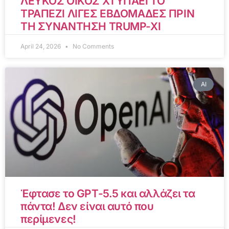
ΛΕΥΚΟΣ ΟΙΚΟΣ ΧΤΥΠΑΕΙ ΤΟ
ΤΡΑΠΕΖΙ ΛΙΓΕΣ ΕΒΔΟΜΑΔΕΣ ΠΡΙΝ
ΤΗ ΣΥΝΑΝΤΗΣΗ TRUMP-XI
April 24, 2026
No Comments
AI
Έφτασε το GPT-5.5 και αλλάζει τα
πάντα! Δεν είναι αυτό που
περίμενες!