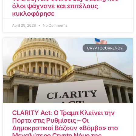
όλοι ψάχνανε και επιτέλους
κυκλοφόρησε
April 29, 2026
No Comments
CRYPTOCURRENCY
CLARITY Act: Ο Τραμπ Κλείνει την
Πόρτα στις Ρυθμίσεις – Οι
Δημοκρατικοί Βάζουν «Βόμβα» στο
Μεγαλύτερο Crypto Νόμο της