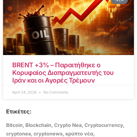
BRENT +3% – Παραιτήθηκε ο
Κορυφαίος Διαπραγματευτής του
Ιράν και οι Αγορές Τρέμουν
April 24, 2026
No Comments
Ετικέτες:
Bitcoin
,
Blockchain
,
Crypto Nea
,
Cryptocurrency
,
cryptonea
,
cryptonews
,
κρύπτο νέα
,