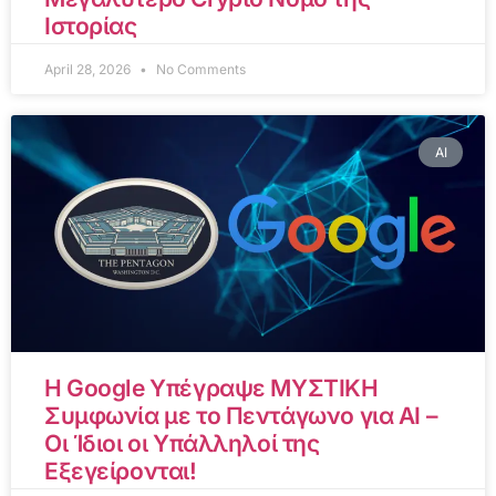
Ιστορίας
April 28, 2026
No Comments
AI
Η Google Υπέγραψε ΜΥΣΤΙΚΗ
Συμφωνία με το Πεντάγωνο για AI –
Οι Ίδιοι οι Υπάλληλοί της
Εξεγείρονται!