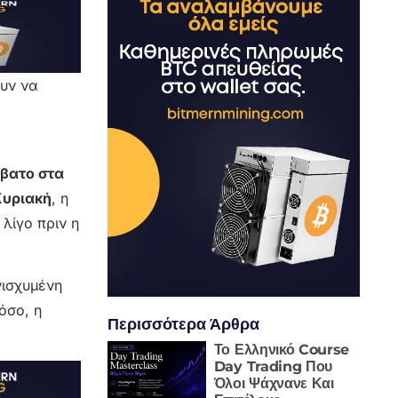
υν να
βατο στα
Κυριακή
, η
 λίγο πριν η
νισχυμένη
όσο, η
Περισσότερα Άρθρα
Το Ελληνικό Course
Day Trading Που
Όλοι Ψάχνανε Και