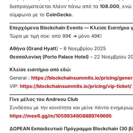
διαπραγματεύεται πλέον πάνω από τα
108.000
, ενώ
σύμφωνα με το
CoinGecko
.
Επερχόμενα Blockchain Events — Κλείσε Εισιτήριο 
Τώρα με τιμή σοκ: από 99€ ➜ μόνο 49€!
Αθήνα (Grand Hyatt
) – 8 Νοεμβρίου 2025
Θεσσαλονίκη (Porto Palace Hotel)
– 22 Νοεμβρίου 2
Κλείσε εισιτήριο από εδώ:
General :
https://blockchainsummits.io/pricing/genera
VIP:
https://blockchainsummits.io/pricing/vip-ticket/
Γίνε μέλος του Andreou Club
Συνδέσου με την κοινότητα και μείνε πάντα ενημερω
https://mee6.gg/m/1059934608889749695
ΔΩΡΕΑΝ Εκπαιδευτικό Πρόγραμμα Blockchain (30 βί