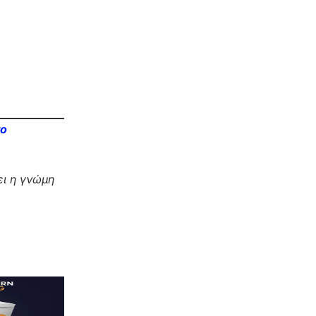
το
ι η γνώμη