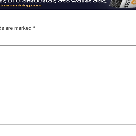
lds are marked
*