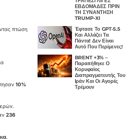
ΤΡΑΠΕΖΙ ΛΙΓΕΣ
ΕΒΔΟΜΑΔΕΣ ΠΡΙΝ
ΤΗ ΣΥΝΑΝΤΗΣΗ
TRUMP-XI
Έφτασε Το GPT-5.5
οντας πτώση
Και Αλλάζει Τα
Πάντα! Δεν Είναι
Αυτό Που Περίμενες!
BRENT +3% –
ια
Παραιτήθηκε Ο
Κορυφαίος
Διαπραγματευτής Του
Ιράν Και Οι Αγορές
κτησαν
10%
Τρέμουν
μερών.
αν
236
ρια
,