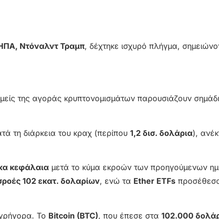
ΗΠΑ, Ντόναλντ Τραμπ
, δέχτηκε ισχυρό πλήγμα, σημειών
τομείς της αγοράς κρυπτονομισμάτων παρουσιάζουν σημάδ
ατά τη διάρκεια του κραχ (περίπου
1,2 δισ. δολάρια
), ανέ
κα κεφάλαια
μετά το κύμα εκροών των προηγούμενων η
σροές 102 εκατ. δολαρίων
, ενώ τα
Ether ETFs
προσέθεσ
 γρήγορα. Το
Bitcoin (BTC)
, που έπεσε στα
102.000 δολά