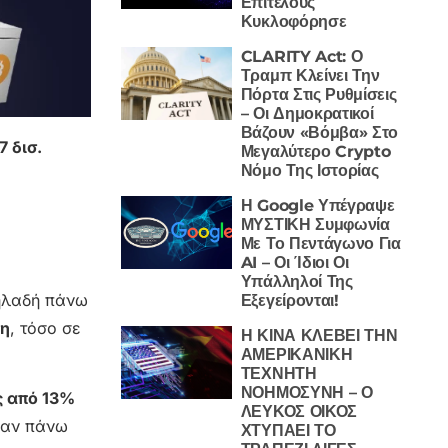
Επιτέλους
Κυκλοφόρησε
CLARITY Act: Ο
Τραμπ Κλείνει Την
Πόρτα Στις Ρυθμίσεις
– Οι Δημοκρατικοί
Βάζουν «Βόμβα» Στο
7 δισ.
Μεγαλύτερο Crypto
Νόμο Της Ιστορίας
Η Google Υπέγραψε
ΜΥΣΤΙΚΗ Συμφωνία
Με Το Πεντάγωνο Για
AI – Οι Ίδιοι Οι
Υπάλληλοί Της
ηλαδή πάνω
Εξεγείρονται!
ση
, τόσο σε
Η ΚΙΝΑ ΚΛΕΒΕΙ ΤΗΝ
ΑΜΕΡΙΚΑΝΙΚΗ
ΤΕΧΝΗΤΗ
ΝΟΗΜΟΣΥΝΗ – Ο
ς από 13%
ΛΕΥΚΟΣ ΟΙΚΟΣ
σαν πάνω
ΧΤΥΠΑΕΙ ΤΟ