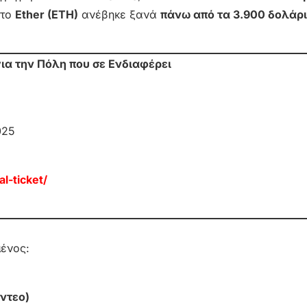
 το
Ether (ETH)
ανέβηκε ξανά
πάνω από τα 3.900 δολάρ
για την Πόλη που σε Ενδιαφέρει
025
l-ticket/
μένος:
ντεο)