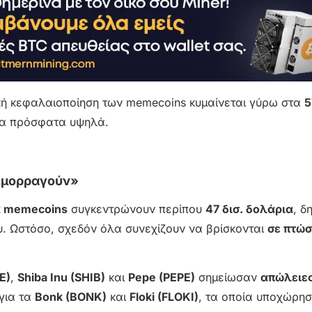
ική κεφαλαιοποίηση των memecoins κυμαίνεται γύρω στα
5
α πρόσφατα υψηλά.
ιμορραγούν»
α memecoins
συγκεντρώνουν περίπου
47 δισ. δολάρια
, δ
. Ωστόσο, σχεδόν όλα συνεχίζουν να βρίσκονται
σε πτώ
E)
,
Shiba Inu (SHIB)
και
Pepe (PEPE)
σημείωσαν
απώλειε
για τα
Bonk (BONK)
και
Floki (FLOKI)
, τα οποία υποχώρη