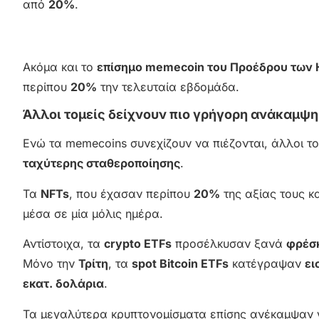
από
20%
.
Ακόμα και το
επίσημο memecoin του Προέδρου των 
περίπου
20%
την τελευταία εβδομάδα.
Άλλοι τομείς δείχνουν πιο γρήγορη ανάκαμψη
Ενώ τα memecoins συνεχίζουν να πιέζονται, άλλοι 
ταχύτερης σταθεροποίησης
.
Τα
NFTs
, που έχασαν περίπου
20%
της αξίας τους κ
μέσα σε μία μόλις ημέρα.
Αντίστοιχα, τα
crypto ETFs
προσέλκυσαν ξανά
φρέσ
Μόνο την
Τρίτη
, τα
spot Bitcoin ETFs
κατέγραψαν
ει
εκατ. δολάρια
.
Τα μεγαλύτερα κρυπτονομίσματα επίσης ανέκαμψαν