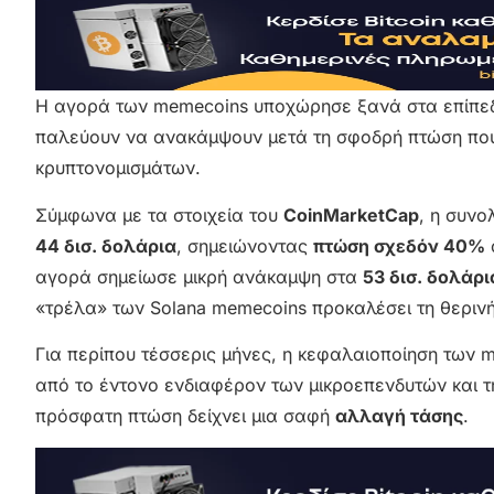
Η αγορά των memecoins υποχώρησε ξανά στα επίπεδα
παλεύουν να ανακάμψουν μετά τη σφοδρή πτώση που
κρυπτονομισμάτων.
Σύμφωνα με τα στοιχεία του
CoinMarketCap
, η συν
44 δισ. δολάρια
, σημειώνοντας
πτώση σχεδόν 40%
αγορά σημείωσε μικρή ανάκαμψη στα
53 δισ. δολάρι
«τρέλα» των Solana memecoins προκαλέσει τη θεριν
Για περίπου τέσσερις μήνες, η κεφαλαιοποίηση των
από το έντονο ενδιαφέρον των μικροεπενδυτών και 
πρόσφατη πτώση δείχνει μια σαφή
αλλαγή τάσης
.