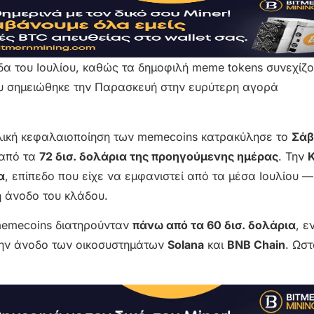
 του Ιουλίου, καθώς τα δημοφιλή meme tokens συνεχίζο
 σημειώθηκε την Παρασκευή στην ευρύτερη αγορά
ολική κεφαλαιοποίηση των memecoins κατρακύλησε το
Σάβ
από τα
72 δισ. δολάρια της προηγούμενης ημέρας
. Την
α
, επίπεδο που είχε να εμφανιστεί από τα μέσα Ιουλίου —
ή άνοδο του κλάδου.
 memecoins διατηρούνταν
πάνω από τα 60 δισ. δολάρια
, ε
την άνοδο των οικοσυστημάτων
Solana
και
BNB Chain
. Ωστ