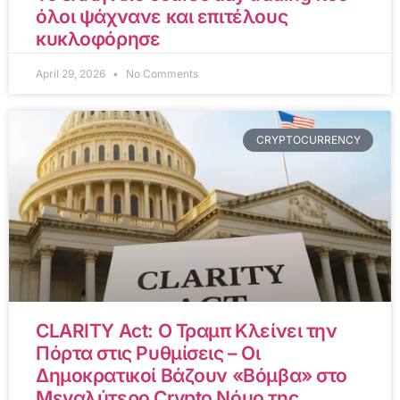
όλοι ψάχνανε και επιτέλους
κυκλοφόρησε
April 29, 2026
No Comments
CRYPTOCURRENCY
CLARITY Act: Ο Τραμπ Κλείνει την
Πόρτα στις Ρυθμίσεις – Οι
Δημοκρατικοί Βάζουν «Βόμβα» στο
Μεγαλύτερο Crypto Νόμο της