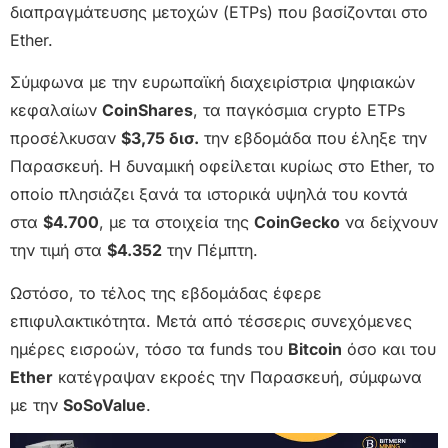
διαπραγμάτευσης μετοχών (ETPs) που βασίζονται στο
Ether.
Σύμφωνα με την ευρωπαϊκή διαχειρίστρια ψηφιακών
κεφαλαίων
CoinShares
, τα παγκόσμια crypto ETPs
προσέλκυσαν
$3,75 δισ.
την εβδομάδα που έληξε την
Παρασκευή. Η δυναμική οφείλεται κυρίως στο Ether, το
οποίο πλησιάζει ξανά τα ιστορικά υψηλά του κοντά
στα
$4.700
, με τα στοιχεία της
CoinGecko
να δείχνουν
την τιμή στα
$4.352
την Πέμπτη.
Ωστόσο, το τέλος της εβδομάδας έφερε
επιφυλακτικότητα. Μετά από τέσσερις συνεχόμενες
ημέρες εισροών, τόσο τα funds του
Bitcoin
όσο και του
Ether
κατέγραψαν εκροές την Παρασκευή, σύμφωνα
με την
SoSoValue
.