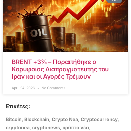
BRENT +3% – Παραιτήθηκε ο
Κορυφαίος Διαπραγματευτής του
Ιράν και οι Αγορές Τρέμουν
April 24, 2026
No Comments
Ετικέτες:
Bitcoin
,
Blockchain
,
Crypto Nea
,
Cryptocurrency
,
cryptonea
,
cryptonews
,
κρύπτο νέα
,