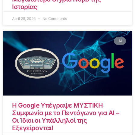
Ιστορίας
April 28, 2026
No Comments
AI
Η Google Υπέγραψε ΜΥΣΤΙΚΗ
Συμφωνία με το Πεντάγωνο για AI –
Οι Ίδιοι οι Υπάλληλοί της
Εξεγείρονται!