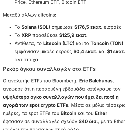
Μεταξύ άλλων altcoins:
Το
Solana (SOL)
σημείωσε
$176,5 εκατ.
εισροές
Το
XRP
προσέθεσε
$125,9 εκατ.
Αντίθετα, το
Litecoin (LTC)
και το
Toncoin (TON)
εμφάνισαν μικρές εκροές
$0,4 εκατ.
και
$1 εκατ.
αντίστοιχα.
Ρεκόρ όγκου συναλλαγών στα ETFs
Ο αναλυτής ETFs του Bloomberg,
Eric Balchunas
,
ανέφερε ότι η περασμένη εβδομάδα κατέγραψε τον
υψηλότερο όγκο συναλλαγών που έχει δει ποτέ η
αγορά των spot crypto ETFs
. Μέσα σε μόλις τέσσερις
ημέρες, τα spot ETFs του
Bitcoin
και του
Ether
έφτασαν σε συναλλαγές σχεδόν
$40 δισ.
, με το Ether
να έχει τον πρωταγωνιστικό ρόλο.