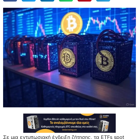
Σε μια εντυπωσιακή ένδειξη ζήτησης, τα ETFs spot