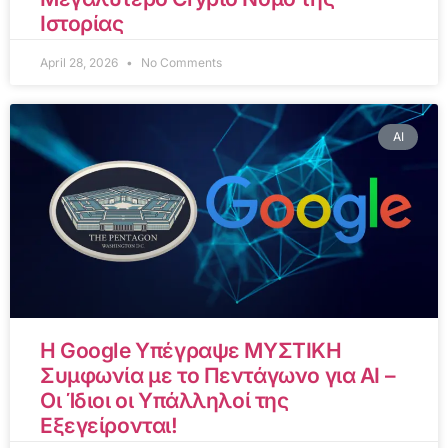
Ιστορίας
April 28, 2026
No Comments
AI
Η Google Υπέγραψε ΜΥΣΤΙΚΗ
Συμφωνία με το Πεντάγωνο για AI –
Οι Ίδιοι οι Υπάλληλοί της
Εξεγείρονται!