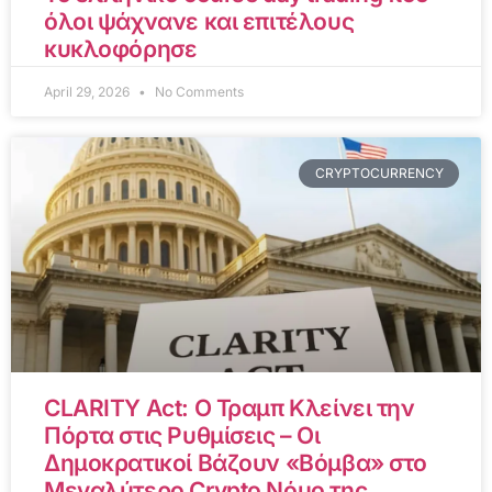
όλοι ψάχνανε και επιτέλους
κυκλοφόρησε
April 29, 2026
No Comments
CRYPTOCURRENCY
CLARITY Act: Ο Τραμπ Κλείνει την
Πόρτα στις Ρυθμίσεις – Οι
Δημοκρατικοί Βάζουν «Βόμβα» στο
Μεγαλύτερο Crypto Νόμο της