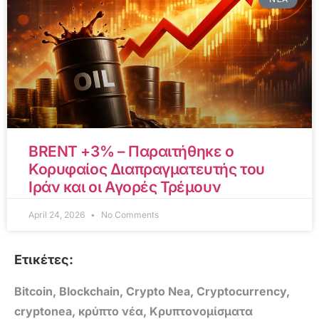
BRENT +3% – Παραιτήθηκε ο
Κορυφαίος Διαπραγματευτής του
Ιράν και οι Αγορές Τρέμουν
April 24, 2026
No Comments
Ετικέτες:
Bitcoin
,
Blockchain
,
Crypto Nea
,
Cryptocurrency
,
cryptonea
,
κρύπτο νέα
,
Κρυπτονομίσματα