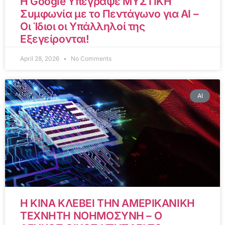
Η Google Υπέγραψε ΜΥΣΤΙΚΗ
Συμφωνία με το Πεντάγωνο για AI –
Οι Ίδιοι οι Υπάλληλοί της
Εξεγείρονται!
April 28, 2026
No Comments
AI
Η ΚΙΝΑ ΚΛΕΒΕΙ ΤΗΝ ΑΜΕΡΙΚΑΝΙΚΗ
ΤΕΧΝΗΤΗ ΝΟΗΜΟΣΥΝΗ – Ο