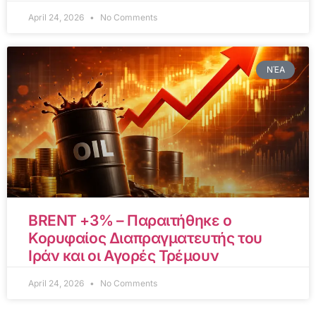
April 24, 2026
No Comments
ΝΈΑ
BRENT +3% – Παραιτήθηκε ο
Κορυφαίος Διαπραγματευτής του
Ιράν και οι Αγορές Τρέμουν
April 24, 2026
No Comments