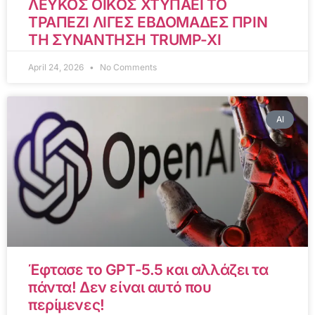
ΛΕΥΚΟΣ ΟΙΚΟΣ ΧΤΥΠΑΕΙ ΤΟ
ΤΡΑΠΕΖΙ ΛΙΓΕΣ ΕΒΔΟΜΑΔΕΣ ΠΡΙΝ
ΤΗ ΣΥΝΑΝΤΗΣΗ TRUMP-XI
April 24, 2026
No Comments
AI
Έφτασε το GPT-5.5 και αλλάζει τα
πάντα! Δεν είναι αυτό που
περίμενες!