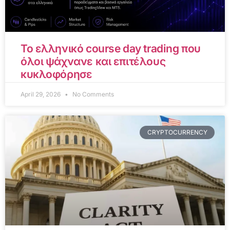
Το ελληνικό course day trading που
όλοι ψάχνανε και επιτέλους
κυκλοφόρησε
April 29, 2026
No Comments
CRYPTOCURRENCY