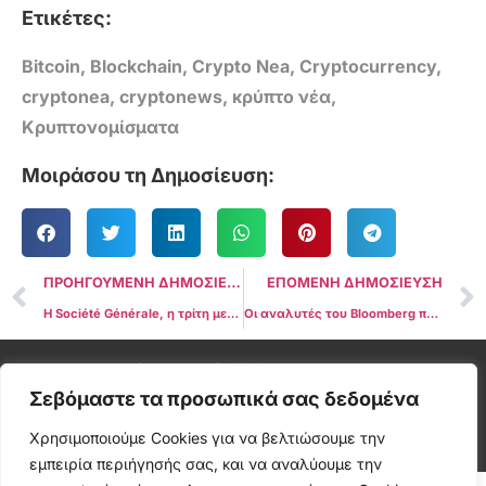
Ετικέτες:
Bitcoin
,
Blockchain
,
Crypto Nea
,
Cryptocurrency
,
cryptonea
,
cryptonews
,
κρύπτο νέα
,
Κρυπτονομίσματα
Μοιράσου τη Δημοσίευση:
ΠΡΟΗΓΟΥΜΕΝΗ ΔΗΜΟΣΙΕΥΣΗ
ΕΠΟΜΕΝΗ ΔΗΜΟΣΙΕΥΣΗ
Η Société Générale, η τρίτη μεγαλύτερη τράπεζα της Γαλλίας, λανσάρει stablecoin συνδεδεμένο με το ευρώ
Οι αναλυτές του Bloomberg προβλέπουν πιθανό χρονοδιάγραμμα για την έγκριση του Spot Ethereum ETF
Cryptonea © All rights reserved
Σεβόμαστε τα προσωπικά σας δεδομένα
Χρησιμοποιούμε Cookies για να βελτιώσουμε την
εμπειρία περιήγησής σας, και να αναλύουμε την