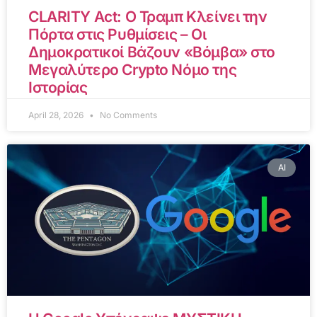
CLARITY Act: Ο Τραμπ Κλείνει την
Πόρτα στις Ρυθμίσεις – Οι
Δημοκρατικοί Βάζουν «Βόμβα» στο
Μεγαλύτερο Crypto Νόμο της
Ιστορίας
April 28, 2026
No Comments
AI