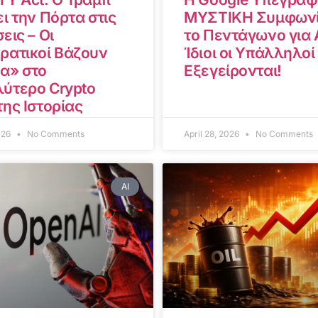
ι την Πόρτα στις
ΜΥΣΤΙΚΗ Συμφωνί
εις – Οι
το Πεντάγωνο για A
ρατικοί Βάζουν
Ίδιοι οι Υπάλληλοί
α» στο
Εξεγείρονται!
ύτερο Crypto
της Ιστορίας
2026
No Comments
April 28, 2026
No Comments
AI