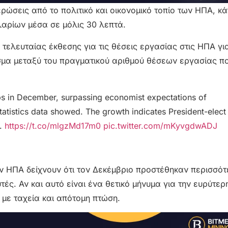
μερώσεις από το πολιτικό και οικονομικό τοπίο των ΗΠΑ, κά
λαρίων μέσα σε μόλις 30 λεπτά.
 τελευταίας έκθεσης για τις θέσεις εργασίας στις ΗΠΑ γι
σμα μεταξύ του πραγματικού αριθμού θέσεων εργασίας π
s in December, surpassing economist expectations of
atistics data showed. The growth indicates President-elect
y.
https://t.co/mlgzMd17m0
pic.twitter.com/mKyvgdwADJ
ων ΗΠΑ δείχνουν ότι τον Δεκέμβριο προστέθηκαν περισσό
ές. Αν και αυτό είναι ένα θετικό μήνυμα για την ευρύτερ
με ταχεία και απότομη πτώση.