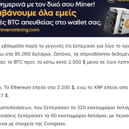
ην εβδομάδα παρά το γεγονός ότι ξεπέρασε για λίγο το όρ
ρω στα 95.000 δολάρια. Ωστόσο, τα απροσδόκητα δεδομ
ς το BTC προς τα κάτω κατά 2.000 $ μέσα σε λίγα λεπτ
in. Το Ethereum έπεσε στα 3.200 $, ενώ το XRP έπεσε από
7 $.
υστοποιήσεων, που ξεπέρασαν τα 320 εκατομμύρια δολά
ποιήσεις ξεπέρασαν τα 60 εκατομμύρια δολάρια, με περι
να με στοιχεία της Coinglass.