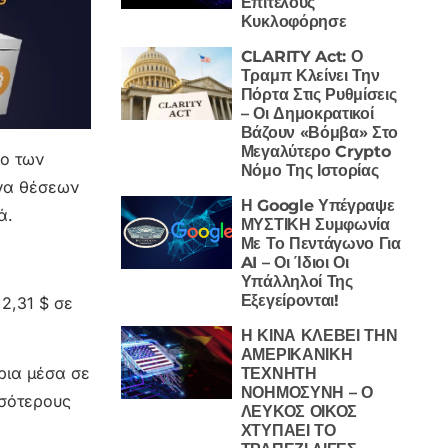
Επιτέλους
Κυκλοφόρησε
CLARITY Act: Ο
Τραμπ Κλείνει Την
Πόρτα Στις Ρυθμίσεις
– Οι Δημοκρατικοί
Βάζουν «Βόμβα» Στο
Μεγαλύτερο Crypto
ιο των
Νόμο Της Ιστορίας
ένα θέσεων
Η Google Υπέγραψε
ά.
ΜΥΣΤΙΚΗ Συμφωνία
Με Το Πεντάγωνο Για
AI – Οι Ίδιοι Οι
Υπάλληλοί Της
Εξεγείρονται!
 2,31 $ σε
Η ΚΙΝΑ ΚΛΕΒΕΙ ΤΗΝ
ΑΜΕΡΙΚΑΝΙΚΗ
ρια μέσα σε
ΤΕΧΝΗΤΗ
ΝΟΗΜΟΣΥΝΗ – Ο
σσότερους
ΛΕΥΚΟΣ ΟΙΚΟΣ
ΧΤΥΠΑΕΙ ΤΟ