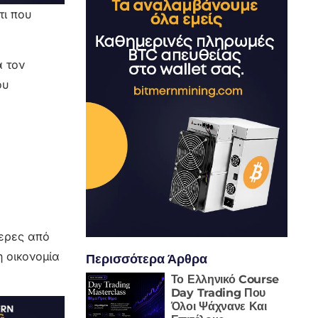
τι που
α τον
ου
τερες από
η οικονομία
Περισσότερα Άρθρα
Το Ελληνικό Course
Day Trading Που
Όλοι Ψάχνανε Και