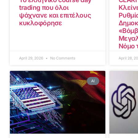
trading που όλοι
Κλείνε
ψάχνανε και επιτέλους
Ρυθμίσ
κυκλοφόρησε
Δημοκ
«Βόμβ
Μεγαλ
Νόμο 
April 29, 2026
No Comments
April 28, 
AI