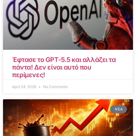
Έφτασε το GPT-5.5 και αλλάζει τα
πάντα! Δεν είναι αυτό που
περίμενες!
April 24, 2026
No Comments
ΝΈΑ