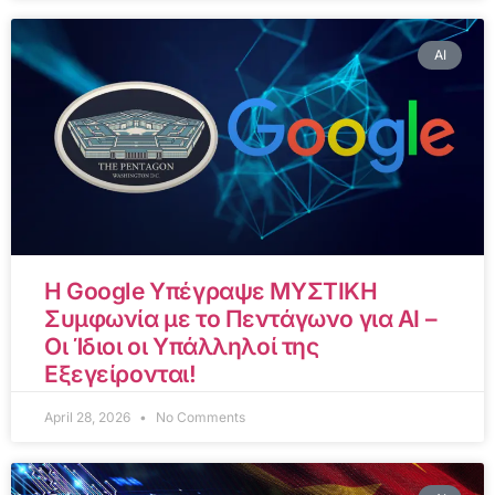
AI
Η Google Υπέγραψε ΜΥΣΤΙΚΗ
Συμφωνία με το Πεντάγωνο για AI –
Οι Ίδιοι οι Υπάλληλοί της
Εξεγείρονται!
April 28, 2026
No Comments