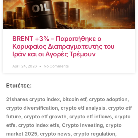
BRENT +3% – Παραιτήθηκε ο
Κορυφαίος Διαπραγματευτής του
Ιράν και οι Αγορές Τρέμουν
April 24, 2026
No Comments
Ετικέτες:
21shares crypto index
,
bitcoin etf
,
crypto adoption
,
crypto diversification
,
crypto etf analysis
,
crypto etf
future
,
crypto etf growth
,
crypto etf inflows
,
crypto
etfs
,
crypto index etfs
,
Crypto Investing
,
crypto
market 2025
,
crypto news
,
crypto regulation
,