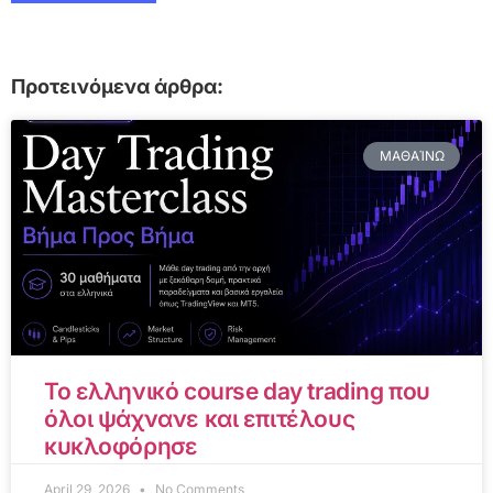
Προτεινόμενα άρθρα:
ΜΑΘΑΊΝΩ
Το ελληνικό course day trading που
όλοι ψάχνανε και επιτέλους
κυκλοφόρησε
April 29, 2026
No Comments