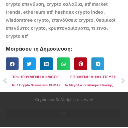
crypto επενδυση
,
crypto καλάθια
,
etf market
trends
,
ethereum etf
,
hashdex crypto index
,
wisdomtree crypto
,
επενδύσεις crypto
,
θεσμικοί
επενδυτές crypto
,
κρυπτονομίσματα
,
τι ειναι
crypto etf
Μοιράσου τη Δημοσίευση:
ΠΡΟΗΓΟΥΜΕΝΗ ΔΗΜΟΣΙΕΥΣΗ
ΕΠΟΜΕΝΗ ΔΗΜΟΣΙΕΥΣΗ
Τα 7 Crypto Scams που ΡΗΜΑΖΟΥΝ την Ελλάδα το 2025
Το Μεγάλο Ξέσπασμα Πτώσης στο Bitcoin: Γιατί Γκρεμίστηκε Τόσο Απότομα και Τι Έρχεται Τώρα
Cryptonea © All rights reserved