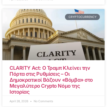
CRYPTOCURRENCY
CLARITY Act: Ο Τραμπ Κλείνει την
Πόρτα στις Ρυθμίσεις – Οι
Δημοκρατικοί Βάζουν «Βόμβα» στο
Μεγαλύτερο Crypto Νόμο της
Ιστορίας
April 28, 2026
No Comments