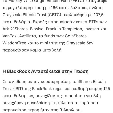
Το Fidelity Wise Origin Bitcoin Fund (FBTC) κατέγραψε
τη μεγαλύτερη εκροή με 166 εκατ. δολάρια, ενώ το
Grayscale Bitcoin Trust (GBTC) ακολούθησε με 107,5
εκατ. δολάρια. Εκροές παρουσίασαν και τα ETFs των
Ark 21Shares, Bitwise, Franklin Templeton, Invesco και
VanEck. Αντίθετα, τα funds των CoinShares,
WisdomTree και το mini trust της Grayscale δεν
παρουσίασαν καμία μεταβολή.
Η BlackRock Αντιστέκεται στην Πτώση
Σε αντίθεση με την ευρύτερη τάση, το iShares Bitcoin
Trust (IBIT) της BlackRock σημείωσε καθαρή εισροή 125
εκατ. δολαρίων, συνεχίζοντας το σερί του για 34η
συνεχόμενη συνεδρίαση – η τελευταία φορά που
παρουσίασε εκροή ήταν στις 9 Απριλίου.