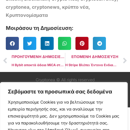
cryptonea
,
cryptonews
,
κρύπτο νέα
,
Κρυπτονομίσματα
Μοιράσου τη Δημοσίευση:
ΠΡΟΗΓΟΥΜΕΝΗ ΔΗΜΟΣΙΕΥΣΗ
ΕΠΟΜΕΝΗ ΔΗΜΟΣΙΕΥΣΗ
Η Bybit αποκτά άδεια MiCA στην Αυστρία και εγκαινιάζει την ευρωπαϊκή της έδρα στη Βιέννη
Η Stripe Βλέπει Έντονο Ενδιαφέρον από Τράπεζες για τα Stablecoins, Λέει Στέλεχος της Εταιρείας
Cryptonea © All rights reserved
Σεβόμαστε τα προσωπικά σας δεδομένα
Χρησιμοποιούμε Cookies για να βελτιώσουμε την
εμπειρία περιήγησής σας, και να αναλύουμε την
επισκεψιμότητά μας. Δεν χρησιμοποιούμε τα Cookies μας
για να παρακολουθήσουμε την δραστηριότητά σας.
Κάνοντας κλικ στο "Αποδοχή Όλων", συναινείτε στη