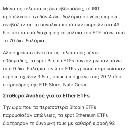
Μόνο τις τελευταίες δύο εβδομάδες, το IBIT
προσέλκυσε σχεδόν 4 δισ. δολάρια σε νέες εισροές,
ανεβάζοντας το συνολικό ποσό των εισροών στα 49
δισ. και τα υπό διαχείριση κεφάλαια του ETF πάνω από
τα 70 δισ. δολάρια.
Αξιοσημείωτο είναι ότι τις τελευταίες πέντε
εβδομάδες, τα spot Bitcoin ETFs συγκέντρωσαν πάνω
από 9 δισ. δολάρια, ενώ τα ETFs χρυσού παρουσίασαν
εκροές σχεδόν 3 δισ., όπως επισήμανε στις 29 Μαΐου
ο πρόεδρος της ETF Store, Nate Geraci.
Σταθερά Άνοδος για τα Ether ETFs
Την ώρα που τα περισσότερα Bitcoin ETFs
παρουσίαζαν απώλειες, τα spot Ethereum ETFs
διατήρησαν τη δυναμική τους με καθαρή εισροή 92