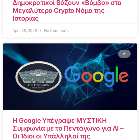
Δημοκρατικοί Βάζουν «Βόμβα» στο
Μεγαλύτερο Crypto Νόμο της
Ιστορίας
April 28, 2026
No Comments
AI
Η Google Υπέγραψε ΜΥΣΤΙΚΗ
Συμφωνία με το Πεντάγωνο για AI –
Οι Ίδιοι οι Υπάλληλοί της