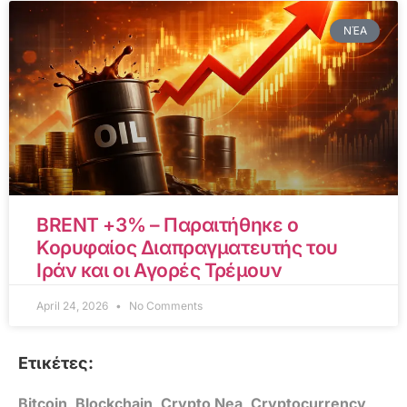
ΝΈΑ
BRENT +3% – Παραιτήθηκε ο
Κορυφαίος Διαπραγματευτής του
Ιράν και οι Αγορές Τρέμουν
April 24, 2026
No Comments
Ετικέτες:
Bitcoin
,
Blockchain
,
Crypto Nea
,
Cryptocurrency
,