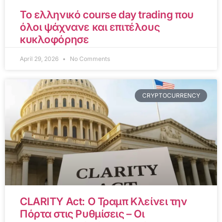
Το ελληνικό course day trading που
όλοι ψάχνανε και επιτέλους
κυκλοφόρησε
April 29, 2026
No Comments
CRYPTOCURRENCY
CLARITY Act: Ο Τραμπ Κλείνει την
Πόρτα στις Ρυθμίσεις – Οι