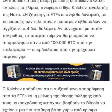
«Η προσδοκία μιας ακόμη μείωσης επιτοκίων άλλαξε
εντελώς το κλίμα», ανέφερε ο Iliya Kalchev, αναλυτής
της Nexo. «Η ζήτηση για ETFs επανήλθε δυναμικά, με
τις εισροές των τελευταίων τεσσάρων εβδομάδων να
αγγίζουν τα 4 δισ. δολάρια. Αν συνεχιστεί με αυτόν
τον ρυθμό, το τέταρτο τρίμηνο θα μπορούσε να
απορροφήσει πάνω από 100.000 BTC από την
κυκλοφορία — υπερδιπλάσιο από την τρέχουσα
παραγωγή».
Ο Kalchev πρόσθεσε ότι η αυξανόμενη απορρόφηση
από τα ETFs και η μείωση της πίεσης πώλησης από
τους μακροχρόνιους κατόχους βοηθούν το Bitcoin να
«χτίσει» μια πιο σταθερή βάση γύρω από κρίσιμα