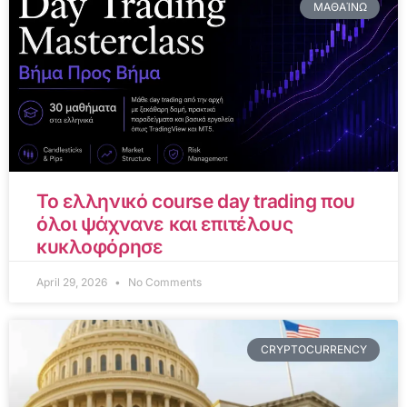
ΜΑΘΑΊΝΩ
Το ελληνικό course day trading που
όλοι ψάχνανε και επιτέλους
κυκλοφόρησε
April 29, 2026
No Comments
CRYPTOCURRENCY