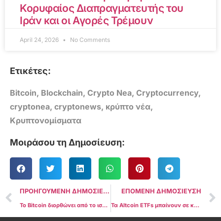
Κορυφαίος Διαπραγματευτής του
Ιράν και οι Αγορές Τρέμουν
April 24, 2026
No Comments
Ετικέτες:
Bitcoin
,
Blockchain
,
Crypto Nea
,
Cryptocurrency
,
cryptonea
,
cryptonews
,
κρύπτο νέα
,
Κρυπτονομίσματα
Μοιράσου τη Δημοσίευση:
ΠΡΟΗΓΟΥΜΕΝΗ ΔΗΜΟΣΙΕΥΣΗ
ΕΠΟΜΕΝΗ ΔΗΜΟΣΙΕΥΣΗ
Το Bitcoin διορθώνει από το ιστορικό υψηλό των $125.000: Πού μπορεί να βρει «πάτο» η τιμή;
Τα Altcoin ETFs μπαίνουν σε κρίσιμη φάση καθώς η SEC οριστικοποιεί τους νέους κανονισμούς καταχώρισης