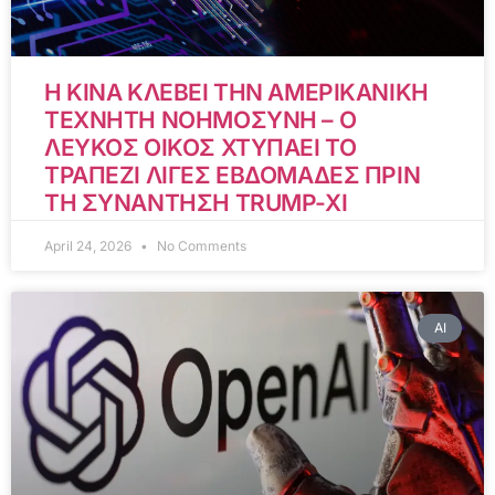
Η ΚΙΝΑ ΚΛΕΒΕΙ ΤΗΝ ΑΜΕΡΙΚΑΝΙΚΗ
ΤΕΧΝΗΤΗ ΝΟΗΜΟΣΥΝΗ – Ο
ΛΕΥΚΟΣ ΟΙΚΟΣ ΧΤΥΠΑΕΙ ΤΟ
ΤΡΑΠΕΖΙ ΛΙΓΕΣ ΕΒΔΟΜΑΔΕΣ ΠΡΙΝ
ΤΗ ΣΥΝΑΝΤΗΣΗ TRUMP-XI
April 24, 2026
No Comments
AI