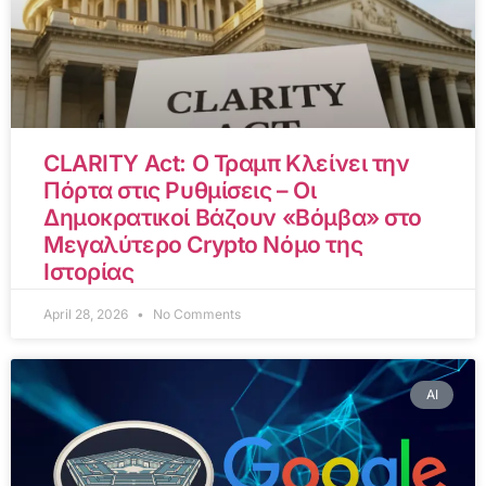
CLARITY Act: Ο Τραμπ Κλείνει την
Πόρτα στις Ρυθμίσεις – Οι
Δημοκρατικοί Βάζουν «Βόμβα» στο
Μεγαλύτερο Crypto Νόμο της
Ιστορίας
April 28, 2026
No Comments
AI