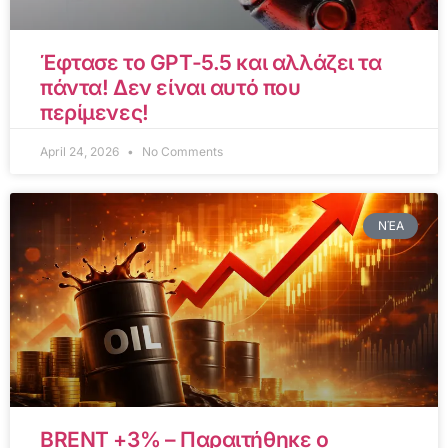
Έφτασε το GPT-5.5 και αλλάζει τα
πάντα! Δεν είναι αυτό που
περίμενες!
April 24, 2026
No Comments
ΝΈΑ
BRENT +3% – Παραιτήθηκε ο