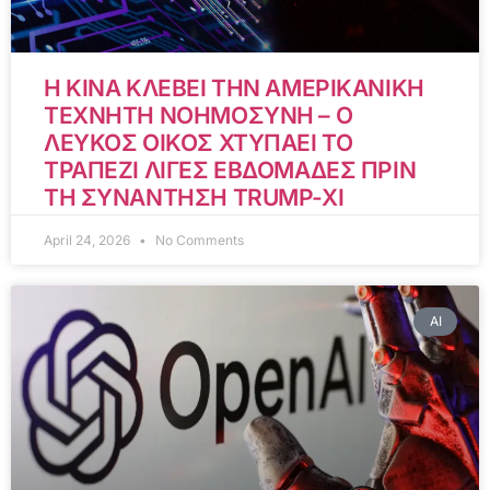
Η ΚΙΝΑ ΚΛΕΒΕΙ ΤΗΝ ΑΜΕΡΙΚΑΝΙΚΗ
ΤΕΧΝΗΤΗ ΝΟΗΜΟΣΥΝΗ – Ο
ΛΕΥΚΟΣ ΟΙΚΟΣ ΧΤΥΠΑΕΙ ΤΟ
ΤΡΑΠΕΖΙ ΛΙΓΕΣ ΕΒΔΟΜΑΔΕΣ ΠΡΙΝ
ΤΗ ΣΥΝΑΝΤΗΣΗ TRUMP-XI
April 24, 2026
No Comments
AI