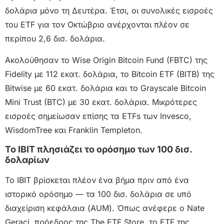
δολάρια μόνο τη Δευτέρα. Έτσι, οι συνολικές εισροές
του ETF για τον Οκτώβριο ανέρχονται πλέον σε
περίπου 2,6 δισ. δολάρια.
Ακολούθησαν το Wise Origin Bitcoin Fund (FBTC) της
Fidelity με 112 εκατ. δολάρια, το Bitcoin ETF (BITB) της
Bitwise με 60 εκατ. δολάρια και το Grayscale Bitcoin
Mini Trust (BTC) με 30 εκατ. δολάρια. Μικρότερες
εισροές σημείωσαν επίσης τα ETFs των Invesco,
WisdomTree και Franklin Templeton.
Το IBIT πλησιάζει το ορόσημο των 100 δισ.
δολαρίων
Το IBIT βρίσκεται πλέον ένα βήμα πριν από ένα
ιστορικό ορόσημο — τα 100 δισ. δολάρια σε υπό
διαχείριση κεφάλαια (AUM). Όπως ανέφερε ο Nate
Geraci, πρόεδρος της The ETF Store, το ETF της