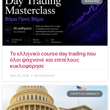
ΜΑΘΑΊΝΩ
Το ελληνικό course day trading που
όλοι ψάχνανε και επιτέλους
κυκλοφόρησε
April 29, 2026
No Comments
CRYPTOCURRENCY