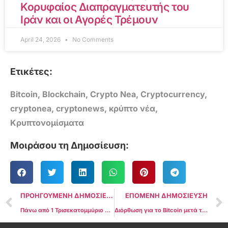
Κορυφαίος Διαπραγματευτής του
Ιράν και οι Αγορές Τρέμουν
April 24, 2026
No Comments
Ετικέτες:
Bitcoin
,
Blockchain
,
Crypto Nea
,
Cryptocurrency
,
cryptonea
,
cryptonews
,
κρύπτο νέα
,
Κρυπτονομίσματα
Μοιράσου τη Δημοσίευση:
ΠΡΟΗΓΟΥΜΕΝΗ ΔΗΜΟΣΙΕΥΣΗ
ΕΠΟΜΕΝΗ ΔΗΜΟΣΙΕΥΣΗ
Πάνω από 1 Τρισεκατομμύριο Δολάρια θα μπορούσαν να φύγουν από τις τράπεζες αναδυόμενων αγορών προς τα stablecoins έως το 2028
Διόρθωση για το Bitcoin μετά το ATH, αλλά τα δεδομένα δείχνουν στόχο τα $150.000 μέχρι το τέλος του έτους