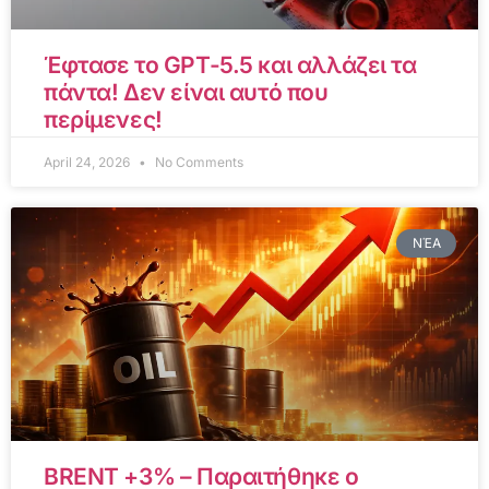
Έφτασε το GPT-5.5 και αλλάζει τα
πάντα! Δεν είναι αυτό που
περίμενες!
April 24, 2026
No Comments
ΝΈΑ
BRENT +3% – Παραιτήθηκε ο