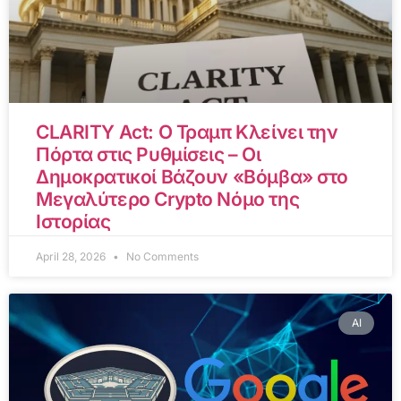
CLARITY Act: Ο Τραμπ Κλείνει την
Πόρτα στις Ρυθμίσεις – Οι
Δημοκρατικοί Βάζουν «Βόμβα» στο
Μεγαλύτερο Crypto Νόμο της
Ιστορίας
April 28, 2026
No Comments
AI