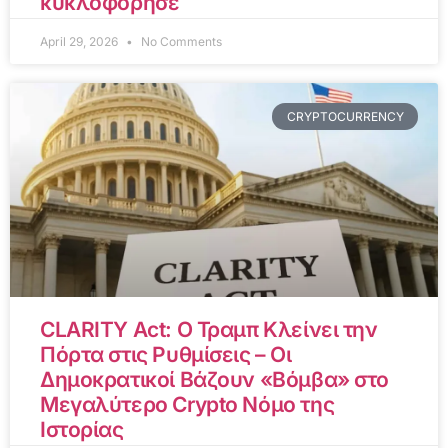
κυκλοφόρησε
April 29, 2026
No Comments
CRYPTOCURRENCY
CLARITY Act: Ο Τραμπ Κλείνει την
Πόρτα στις Ρυθμίσεις – Οι
Δημοκρατικοί Βάζουν «Βόμβα» στο
Μεγαλύτερο Crypto Νόμο της
Ιστορίας