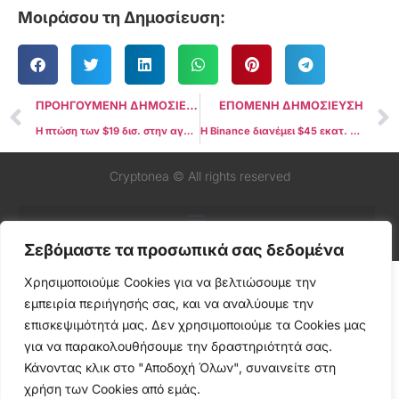
Μοιράσου τη Δημοσίευση:
ΠΡΟΗΓΟΥΜΕΝΗ ΔΗΜΟΣΙΕΥΣΗ
ΕΠΟΜΕΝΗ ΔΗΜΟΣΙΕΥΣΗ
Η πτώση των $19 δισ. στην αγορά crypto θεωρείται «ελεγχόμενο reset» και όχι αλυσιδωτή κατάρρευση
Η Binance διανέμει $45 εκατ. σε BNB ως αirdrop για traders memecoins που επλήγησαν από το κραχ της αγοράς
Cryptonea © All rights reserved
Σεβόμαστε τα προσωπικά σας δεδομένα
Χρησιμοποιούμε Cookies για να βελτιώσουμε την
εμπειρία περιήγησής σας, και να αναλύουμε την
επισκεψιμότητά μας. Δεν χρησιμοποιούμε τα Cookies μας
για να παρακολουθήσουμε την δραστηριότητά σας.
Κάνοντας κλικ στο "Αποδοχή Όλων", συναινείτε στη
χρήση των Cookies από εμάς.