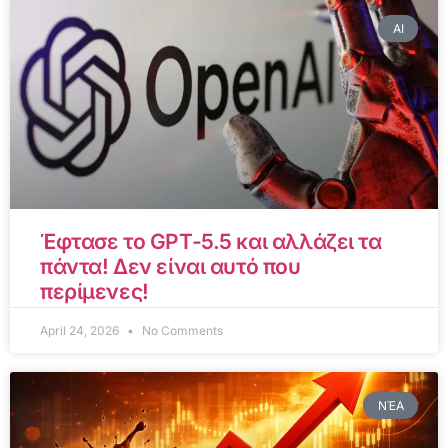
AI
Έφτασε το GPT-5.5 και αλλάζει τα
πάντα! Δεν είναι αυτό που
περίμενες!
April 24, 2026
No Comments
ΝΈΑ