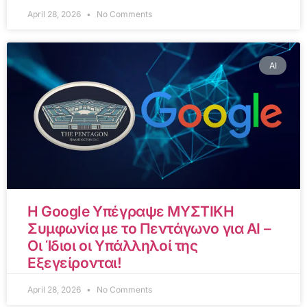
April 28, 2026
No Comments
AI
Η Google Υπέγραψε ΜΥΣΤΙΚΗ
Συμφωνία με το Πεντάγωνο για AI –
Οι Ίδιοι οι Υπάλληλοί της
Εξεγείρονται!
April 28, 2026
No Comments