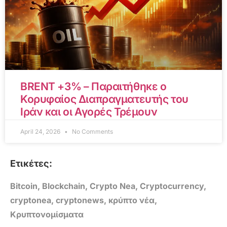
BRENT +3% – Παραιτήθηκε ο
Κορυφαίος Διαπραγματευτής του
Ιράν και οι Αγορές Τρέμουν
April 24, 2026
No Comments
Ετικέτες:
Bitcoin
,
Blockchain
,
Crypto Nea
,
Cryptocurrency
,
cryptonea
,
cryptonews
,
κρύπτο νέα
,
Κρυπτονομίσματα