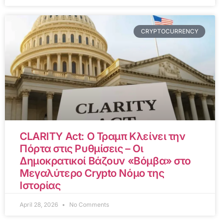
CRYPTOCURRENCY
CLARITY Act: Ο Τραμπ Κλείνει την
Πόρτα στις Ρυθμίσεις – Οι
Δημοκρατικοί Βάζουν «Βόμβα» στο
Μεγαλύτερο Crypto Νόμο της
Ιστορίας
April 28, 2026
No Comments