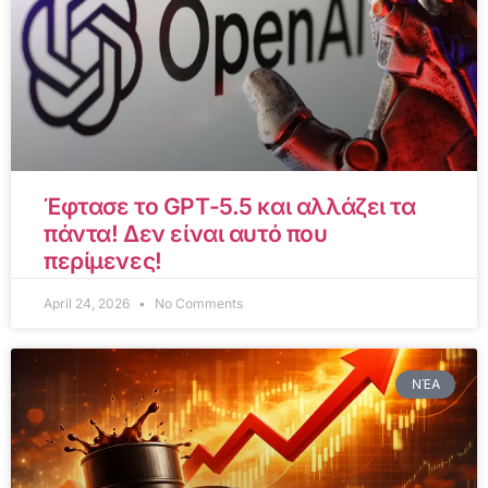
Έφτασε το GPT-5.5 και αλλάζει τα
πάντα! Δεν είναι αυτό που
περίμενες!
April 24, 2026
No Comments
ΝΈΑ