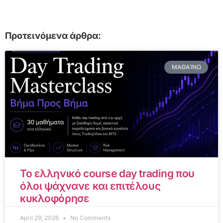
Προτεινόμενα άρθρα:
ΜΑΘΑΊΝΩ
Το ελληνικό course day trading που
όλοι ψάχνανε και επιτέλους
κυκλοφόρησε
April 29, 2026
No Comments