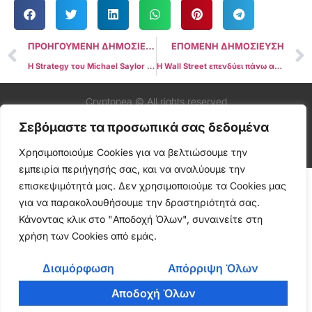
ΠΡΟΗΓΟΥΜΕΝΗ ΔΗΜΟΣΙΕΥΣΗ
ΕΠΟΜΕΝΗ ΔΗΜΟΣΙΕΥΣΗ
Η Strategy του Michael Saylor Πλησιάζει την Είσοδο στον S&P 500 με Πιθανότητες 91% για το Β’ Τρίμηνο
Η Wall Street επενδύει πάνω από $1 δισ. σε Bitcoin καθώς το δολάριο φτάνει σε κρίσιμο σημείο
Cryptonea © All rights reserved
Σεβόμαστε τα προσωπικά σας δεδομένα
Χρησιμοποιούμε Cookies για να βελτιώσουμε την
εμπειρία περιήγησής σας, και να αναλύουμε την
επισκεψιμότητά μας. Δεν χρησιμοποιούμε τα Cookies μας
για να παρακολουθήσουμε την δραστηριότητά σας.
Κάνοντας κλικ στο "Αποδοχή Όλων", συναινείτε στη
χρήση των Cookies από εμάς.
Διαμόρφωση
Απόρριψη Όλων
Αποδοχή Όλων