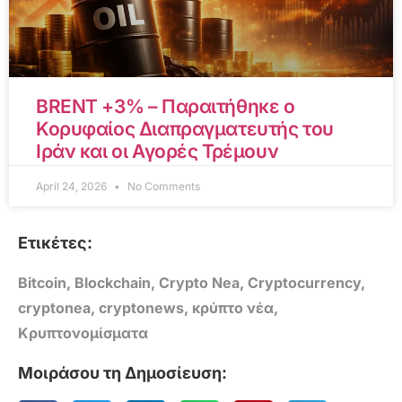
BRENT +3% – Παραιτήθηκε ο
Κορυφαίος Διαπραγματευτής του
Ιράν και οι Αγορές Τρέμουν
April 24, 2026
No Comments
Ετικέτες:
Bitcoin
,
Blockchain
,
Crypto Nea
,
Cryptocurrency
,
cryptonea
,
cryptonews
,
κρύπτο νέα
,
Κρυπτονομίσματα
Μοιράσου τη Δημοσίευση: