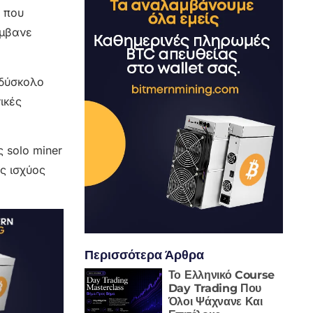
ς που
άμβανε
 δύσκολο
ικές
 solo miner
ς ισχύος
Περισσότερα Άρθρα
Το Ελληνικό Course
Day Trading Που
Όλοι Ψάχνανε Και