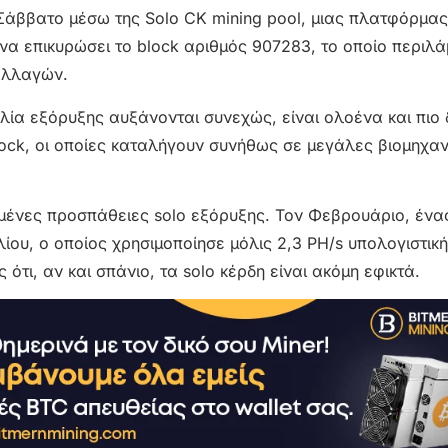
Σάββατο μέσω της Solo CK mining pool, μιας πλατφόρμα
να επικυρώσει το block αριθμός 907283, το οποίο περιλ
αλλαγών.
κολία εξόρυξης αυξάνονται συνεχώς, είναι ολοένα και πιο
lock, οι οποίες καταλήγουν συνήθως σε μεγάλες βιομηχαν
ημένες προσπάθειες solo εξόρυξης. Τον Φεβρουάριο, ένας
ου, ο οποίος χρησιμοποίησε μόλις 2,3 PH/s υπολογιστική
τι, αν και σπάνιο, τα solo κέρδη είναι ακόμη εφικτά.