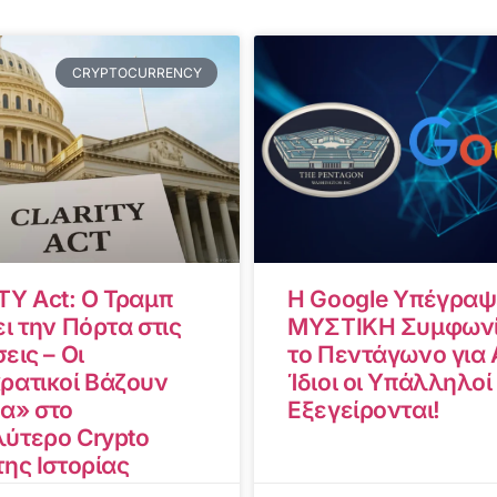
CRYPTOCURRENCY
TY Act: Ο Τραμπ
Η Google Υπέγραψ
ι την Πόρτα στις
ΜΥΣΤΙΚΗ Συμφωνί
εις – Οι
το Πεντάγωνο για A
ρατικοί Βάζουν
Ίδιοι οι Υπάλληλοί
α» στο
Εξεγείρονται!
ύτερο Crypto
της Ιστορίας