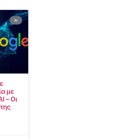
AI
ε
α με
I – Οι
 της