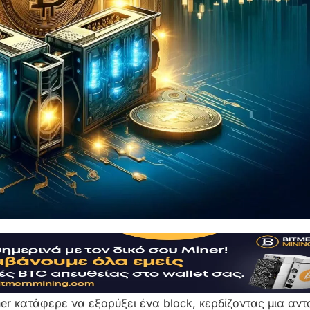
ner κατάφερε να εξορύξει ένα block, κερδίζοντας μια αντ