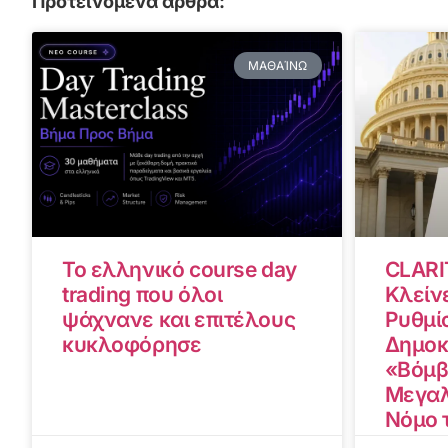
Προτεινόμενα άρθρα:
ΜΑΘΑΊΝΩ
Το ελληνικό course day
CLARI
trading που όλοι
Κλείνε
ψάχνανε και επιτέλους
Ρυθμίσ
κυκλοφόρησε
Δημοκ
«Βόμβ
Μεγαλ
Νόμο 