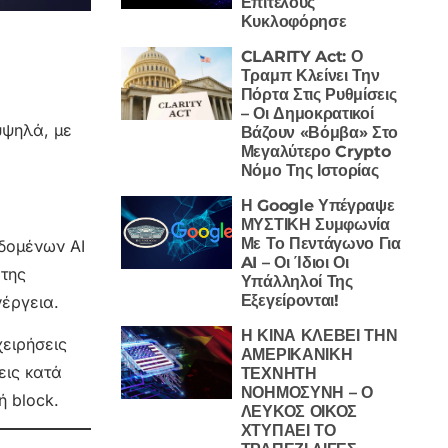
Επιτέλους
Κυκλοφόρησε
CLARITY Act: Ο
Τραμπ Κλείνει Την
Πόρτα Στις Ρυθμίσεις
– Οι Δημοκρατικοί
υψηλά, με
Βάζουν «Βόμβα» Στο
Μεγαλύτερο Crypto
Νόμο Της Ιστορίας
Η Google Υπέγραψε
ΜΥΣΤΙΚΗ Συμφωνία
Με Το Πεντάγωνο Για
εδομένων AI
AI – Οι Ίδιοι Οι
 της
Υπάλληλοί Της
Εξεγείρονται!
έργεια.
Η ΚΙΝΑ ΚΛΕΒΕΙ ΤΗΝ
χειρήσεις
ΑΜΕΡΙΚΑΝΙΚΗ
εις κατά
ΤΕΧΝΗΤΗ
ΝΟΗΜΟΣΥΝΗ – Ο
ή block.
ΛΕΥΚΟΣ ΟΙΚΟΣ
ΧΤΥΠΑΕΙ ΤΟ