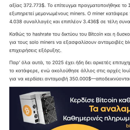
αξίας 372.773$. Το επίτευγμα πραγματοποιήθηκε το 
εξυπηρετεί μεμονωμένους miners. Ο miner κατάφερε 
4.038 συναλλαγές και επιπλέον 3.436$ σε τέλη συν
Καθώς το hashrate του δικτύου του Bitcoin και η δυσ
για τους solo miners να εξασφαλίσουν ανταμοιβές b
επιχειρήσεις εξόρυξης.
Παρ’ όλα αυτά, το 2025 έχει ήδη δει αρκετές επιτυχ
το κατάφερε, ενώ ακολούθησε άλλος στις αρχές Ιουλί
για να κερδίσει ανταμοιβή 350.000$—αποδεικνύοντας ό