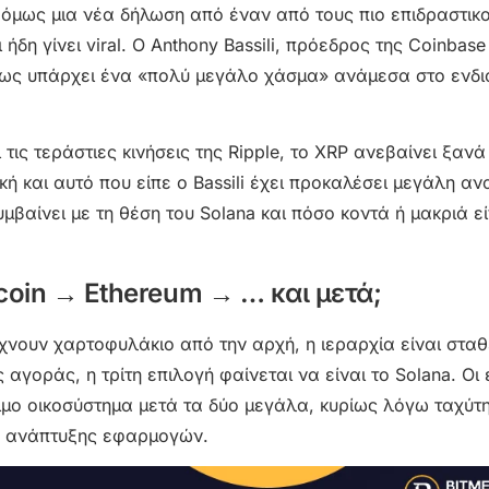
 όμως μια νέα δήλωση από έναν από τους πιο επιδραστικ
δη γίνει viral. Ο Anthony Bassili, πρόεδρος της Coinbase
ως υπάρχει ένα «πολύ μεγάλο χάσμα» ανάμεσα στο ενδ
τις τεράστιες κινήσεις της Ripple, το XRP ανεβαίνει ξανά
κή και αυτό που είπε ο Bassili έχει προκαλέσει μεγάλη α
υμβαίνει με τη θέση του Solana και πόσο κοντά ή μακριά ε
itcoin → Ethereum → … και μετά;
άχνουν χαρτοφυλάκιο από την αρχή, η ιεραρχία είναι στα
ς αγοράς, η τρίτη επιλογή φαίνεται να είναι το Solana. Οι
ριμο οικοσύστημα μετά τα δύο μεγάλα, κυρίως λόγω ταχύτ
ς ανάπτυξης εφαρμογών.