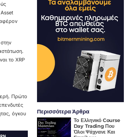
ούς
 Asset
ιαφέρον
 στην
ναστάτωση.
ίναι το XRP
θερή. Πρώτο
 επενδυτές
Περισσότερα Άρθρα
ητας, όγκου
Το Ελληνικό Course
Day Trading Που
Όλοι Ψάχνανε Και