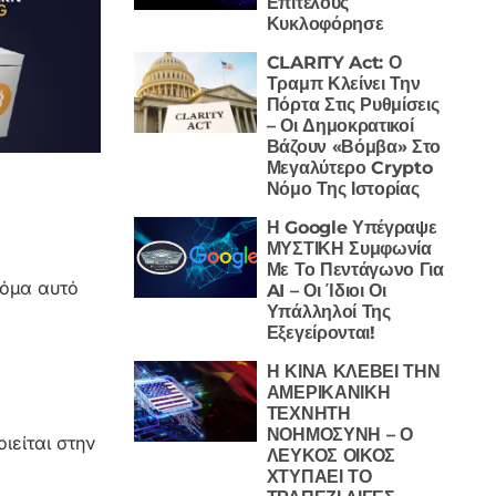
Επιτέλους
Κυκλοφόρησε
CLARITY Act: Ο
Τραμπ Κλείνει Την
Πόρτα Στις Ρυθμίσεις
– Οι Δημοκρατικοί
Βάζουν «Βόμβα» Στο
Μεγαλύτερο Crypto
Νόμο Της Ιστορίας
Η Google Υπέγραψε
ΜΥΣΤΙΚΗ Συμφωνία
Με Το Πεντάγωνο Για
κόμα αυτό
AI – Οι Ίδιοι Οι
Υπάλληλοί Της
Εξεγείρονται!
Η ΚΙΝΑ ΚΛΕΒΕΙ ΤΗΝ
ΑΜΕΡΙΚΑΝΙΚΗ
ΤΕΧΝΗΤΗ
ΝΟΗΜΟΣΥΝΗ – Ο
ιείται στην
ΛΕΥΚΟΣ ΟΙΚΟΣ
ΧΤΥΠΑΕΙ ΤΟ