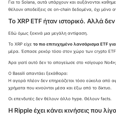
Για το Solana, αυτά υπάρχουν και αυξάνονται καθημε
θέλουν αποδείξεις σε on-chain δεδομένα, όχι μόνο α
Το XRP ETF ήταν ιστορικό. Αλλά δεν
Εδώ όμως ξεκινά μια μεγάλη αντίφαση.
Το XRP είχε
το πιο επιτυχημένο λανσάρισμα ETF γι
μέρα. Έσπασε ρεκόρ τόσο στον χώρο των crypto ETF
Άρα γιατί αυτό δεν το απογείωσε στο «σίγουρο Νο4»
Ο Bassili απαντάει ξεκάθαρα:
Η αγορά πλέον δεν επηρεάζεται τόσο εύκολα από α
χρήματα που κινούνται μέσα και έξω από το δίκτυο.
Οι επενδυτές δεν θέλουν άλλο hype. Θέλουν facts.
Η Ripple έχει κάνει κινήσεις που λί