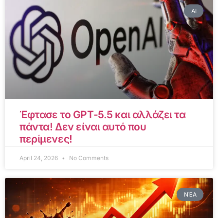
AI
Έφτασε το GPT-5.5 και αλλάζει τα
πάντα! Δεν είναι αυτό που
περίμενες!
April 24, 2026
No Comments
ΝΈΑ