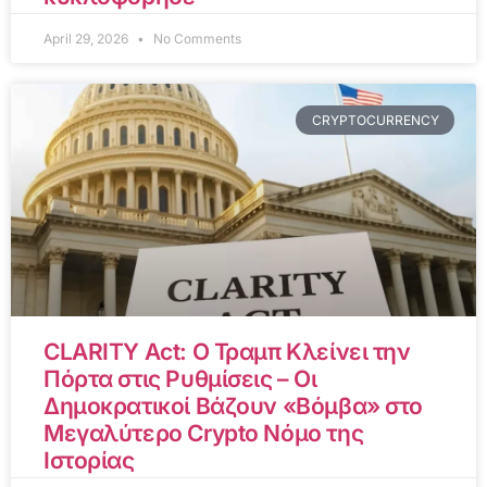
April 29, 2026
No Comments
CRYPTOCURRENCY
CLARITY Act: Ο Τραμπ Κλείνει την
Πόρτα στις Ρυθμίσεις – Οι
Δημοκρατικοί Βάζουν «Βόμβα» στο
Μεγαλύτερο Crypto Νόμο της
Ιστορίας