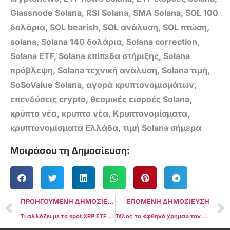
Glassnode Solana
,
RSI Solana
,
SMA Solana
,
SOL 100
δολάρια
,
SOL bearish
,
SOL ανάλυση
,
SOL πτώση
,
solana
,
Solana 140 δολάρια
,
Solana correction
,
Solana ETF
,
Solana επίπεδα στήριξης
,
Solana
πρόβλεψη
,
Solana τεχνική ανάλυση
,
Solana τιμή
,
SoSoValue Solana
,
αγορά κρυπτονομισμάτων
,
επενδύσεις crypto
,
θεσμικές εισροές Solana
,
κρύπτο νέα
,
κρυπτο νέα
,
Κρυπτονομίσματα
,
κρυπτονομίσματα Ελλάδα
,
τιμή Solana σήμερα
Μοιράσου τη Δημοσίευση:
ΠΡΟΗΓΟΥΜΕΝΗ ΔΗΜΟΣΙΕΥΣΗ
ΕΠΟΜΕΝΗ ΔΗΜΟΣΙΕΥΣΗ
Τι αλλάζει με το spot XRP ETF και αν μπορεί πραγματικά να ανεβάσει την τιμή
Τέλος το «φθηνό χρήμα» τον Δεκέμβριο; Η πιθανότητα για μείωση επιτοκίων πέφτει κάτω από 50% και τα crypto τρέμουν