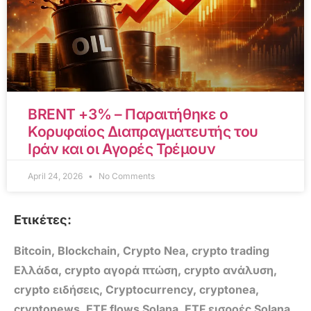
BRENT +3% – Παραιτήθηκε ο
Κορυφαίος Διαπραγματευτής του
Ιράν και οι Αγορές Τρέμουν
April 24, 2026
No Comments
Ετικέτες:
Bitcoin
,
Blockchain
,
Crypto Nea
,
crypto trading
Ελλάδα
,
crypto αγορά πτώση
,
crypto ανάλυση
,
crypto ειδήσεις
,
Cryptocurrency
,
cryptonea
,
cryptonews
,
ETF flows Solana
,
ETF εισροές Solana
,