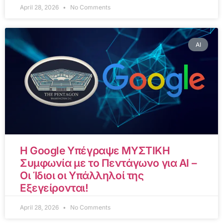
April 28, 2026
No Comments
AI
Η Google Υπέγραψε ΜΥΣΤΙΚΗ
Συμφωνία με το Πεντάγωνο για AI –
Οι Ίδιοι οι Υπάλληλοί της
Εξεγείρονται!
April 28, 2026
No Comments