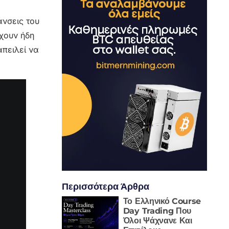
άνσεις του
έχουν ήδη
απειλεί να
Περισσότερα Άρθρα
Το Ελληνικό Course
Day Trading Που
Όλοι Ψάχνανε Και