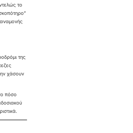
ντελώς το
ισκοπότηρο”
 αναμονής
ροδρόμι της
πεζες
μην χάσουν
το πόσο
αδοσιακού
ριστικά.