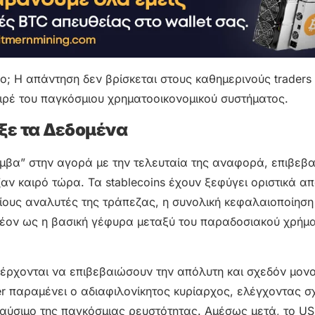
ο; Η απάντηση δεν βρίσκεται στους καθημερινούς traders
ιρέ του παγκόσμιου χρηματοοικονομικού συστήματος.
ξε τα Δεδομένα
βόμβα” στην αγορά με την τελευταία της αναφορά, επιβεβ
ν καιρό τώρα. Τα stablecoins έχουν ξεφύγει οριστικά απ
ους αναλυτές της τράπεζας, η συνολική κεφαλαιοποίηση
έον ως η βασική γέφυρα μεταξύ του παραδοσιακού χρήμα
έρχονται να επιβεβαιώσουν την απόλυτη και σχεδόν μον
er παραμένει ο αδιαφιλονίκητος κυρίαρχος, ελέγχοντας σ
αύσιμο της παγκόσμιας ρευστότητας. Αμέσως μετά, το U