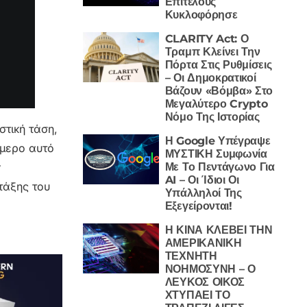
Επιτέλους
Κυκλοφόρησε
CLARITY Act: Ο
Τραμπ Κλείνει Την
Πόρτα Στις Ρυθμίσεις
– Οι Δημοκρατικοί
Βάζουν «Βόμβα» Στο
Μεγαλύτερο Crypto
Νόμο Της Ιστορίας
στική τάση,
Η Google Υπέγραψε
ύμερο αυτό
ΜΥΣΤΙΚΗ Συμφωνία
Με Το Πεντάγωνο Για
ν
AI – Οι Ίδιοι Οι
τάξης του
Υπάλληλοί Της
Εξεγείρονται!
Η ΚΙΝΑ ΚΛΕΒΕΙ ΤΗΝ
ΑΜΕΡΙΚΑΝΙΚΗ
ΤΕΧΝΗΤΗ
ΝΟΗΜΟΣΥΝΗ – Ο
ΛΕΥΚΟΣ ΟΙΚΟΣ
ΧΤΥΠΑΕΙ ΤΟ