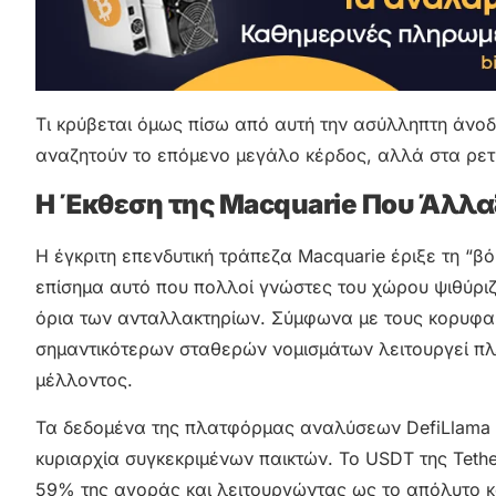
Τι κρύβεται όμως πίσω από αυτή την ασύλληπτη άνοδ
αναζητούν το επόμενο μεγάλο κέρδος, αλλά στα ρετ
Η Έκθεση της Macquarie Που Άλλα
Η έγκριτη επενδυτική τράπεζα Macquarie έριξε τη “
επίσημα αυτό που πολλοί γνώστες του χώρου ψιθύριζα
όρια των ανταλλακτηρίων. Σύμφωνα με τους κορυφαί
σημαντικότερων σταθερών νομισμάτων λειτουργεί πλ
μέλλοντος.
Τα δεδομένα της πλατφόρμας αναλύσεων DefiLlama 
κυριαρχία συγκεκριμένων παικτών. Το USDT της Teth
59% της αγοράς και λειτουργώντας ως το απόλυτο κ