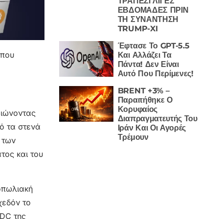
ΤΡΑΠΕΖΙ ΛΙΓΕΣ
ΕΒΔΟΜΑΔΕΣ ΠΡΙΝ
ΤΗ ΣΥΝΑΝΤΗΣΗ
TRUMP-XI
Έφτασε Το GPT-5.5
 που
Και Αλλάζει Τα
Πάντα! Δεν Είναι
Αυτό Που Περίμενες!
BRENT +3% –
Παραιτήθηκε Ο
Κορυφαίος
αιώνοντας
Διαπραγματευτής Του
ό τα στενά
Ιράν Και Οι Αγορές
Τρέμουν
 των
τος και του
οπωλιακή
χεδόν το
SDC της