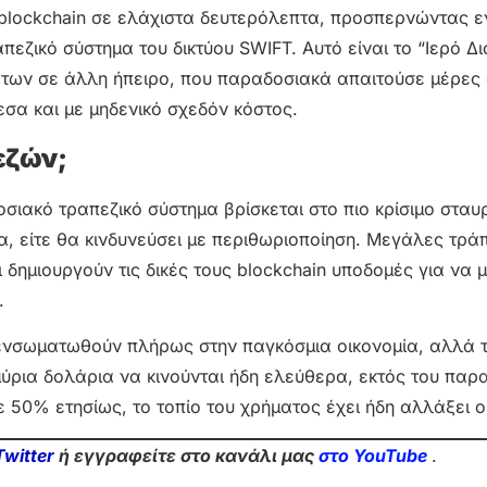
 blockchain σε ελάχιστα δευτερόλεπτα, προσπερνώντας ε
ζικό σύστημα του δικτύου SWIFT. Αυτό είναι το “Ιερό Δ
των σε άλλη ήπειρο, που παραδοσιακά απαιτούσε μέρες
σα και με μηδενικό σχεδόν κόστος.
εζών;
σιακό τραπεζικό σύστημα βρίσκεται στο πιο κρίσιμο σταυ
α, είτε θα κινδυνεύσει με περιθωριοποίηση. Μεγάλες τρά
δημιουργούν τις δικές τους blockchain υποδομές για να 
.
α ενσωματωθούν πλήρως στην παγκόσμια οικονομία, αλλά 
ύρια δολάρια να κινούνται ήδη ελεύθερα, εκτός του παρ
ε 50% ετησίως, το τοπίο του χρήματος έχει ήδη αλλάξει ο
Twitter
ή εγγραφείτε στο κανάλι μας
στο Yo
uTube
.