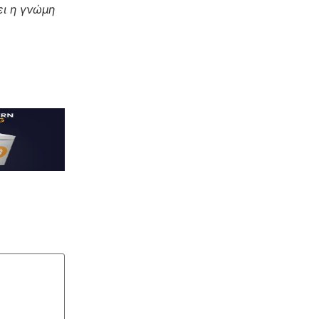
ι η γνώμη