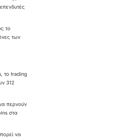
 επενδυτές
ως το
όνες των
 το trading
ων 312
 να περνούν
ins στα
μπορεί να