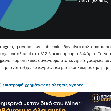
χεία, η αγορά των stablecoins δεν είναι απλά μια περα
 έχει εκτοξευτεί στα 312 δισεκατομμύρια δολάρια. Το νο
ημάνει κυριολεκτικά συναγερμό στα κεντρικά γραφεία τω
 της ανάπτυξης: καταγράφεται μια εκρηκτική αύξηση της 
 επιστροφή χρημάτων σε όλες τις αγορές.