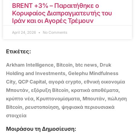
BRENT +3% – Παραιτήθηκε ο
Κορυφαίος Διαπραγματευτής του
Ιράν και οι Αγορές Τρέμουν
April 24, 2026
No Comments
Ετικέτες:
Arkham Intelligence
,
Bitcoin
,
btc news
,
Druk
Holding and Investments
,
Gelephu Mindfulness
City
,
QCP Capital
,
αγορά crypto
,
εθνική οικονομία
Μπουτάν
,
εξόρυξη Bitcoin
,
κρατικά αποθέματα
,
κρύπτο νέα
,
Κρυπτονομίσματα
,
Μπουτάν
,
πώληση
Bitcoin
,
ρευστοποίηση
,
ψηφιακά περιουσιακά
στοιχεία
Μοιράσου τη Δημοσίευση: