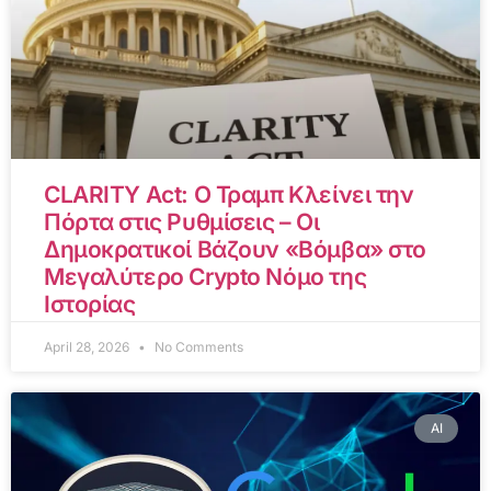
CLARITY Act: Ο Τραμπ Κλείνει την
Πόρτα στις Ρυθμίσεις – Οι
Δημοκρατικοί Βάζουν «Βόμβα» στο
Μεγαλύτερο Crypto Νόμο της
Ιστορίας
April 28, 2026
No Comments
AI