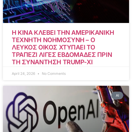
Η ΚΙΝΑ ΚΛΕΒΕΙ ΤΗΝ ΑΜΕΡΙΚΑΝΙΚΗ
ΤΕΧΝΗΤΗ ΝΟΗΜΟΣΥΝΗ – Ο
ΛΕΥΚΟΣ ΟΙΚΟΣ ΧΤΥΠΑΕΙ ΤΟ
ΤΡΑΠΕΖΙ ΛΙΓΕΣ ΕΒΔΟΜΑΔΕΣ ΠΡΙΝ
ΤΗ ΣΥΝΑΝΤΗΣΗ TRUMP-XI
April 24, 2026
No Comments
AI