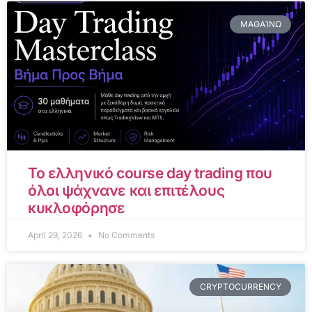
ΜΑΘΑΊΝΩ
Το ελληνικό course day trading που
όλοι ψάχνανε και επιτέλους
κυκλοφόρησε
April 29, 2026
No Comments
CRYPTOCURRENCY