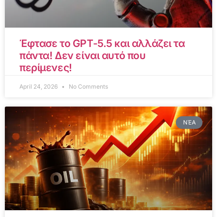
Έφτασε το GPT-5.5 και αλλάζει τα
πάντα! Δεν είναι αυτό που
περίμενες!
April 24, 2026
No Comments
ΝΈΑ