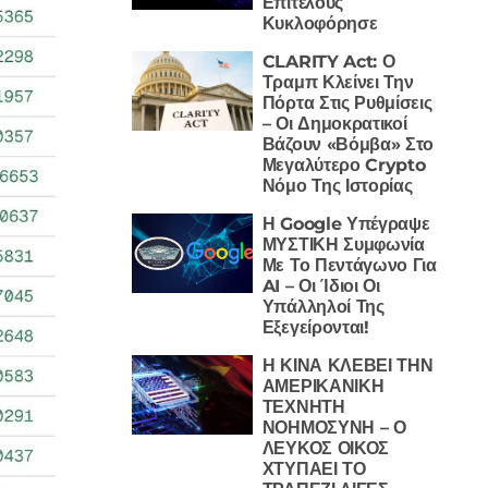
Επιτέλους
Κυκλοφόρησε
CLARITY Act: Ο
Τραμπ Κλείνει Την
Πόρτα Στις Ρυθμίσεις
– Οι Δημοκρατικοί
Βάζουν «Βόμβα» Στο
Μεγαλύτερο Crypto
Νόμο Της Ιστορίας
Η Google Υπέγραψε
ΜΥΣΤΙΚΗ Συμφωνία
Με Το Πεντάγωνο Για
AI – Οι Ίδιοι Οι
Υπάλληλοί Της
Εξεγείρονται!
Η ΚΙΝΑ ΚΛΕΒΕΙ ΤΗΝ
ΑΜΕΡΙΚΑΝΙΚΗ
ΤΕΧΝΗΤΗ
ΝΟΗΜΟΣΥΝΗ – Ο
ΛΕΥΚΟΣ ΟΙΚΟΣ
ΧΤΥΠΑΕΙ ΤΟ