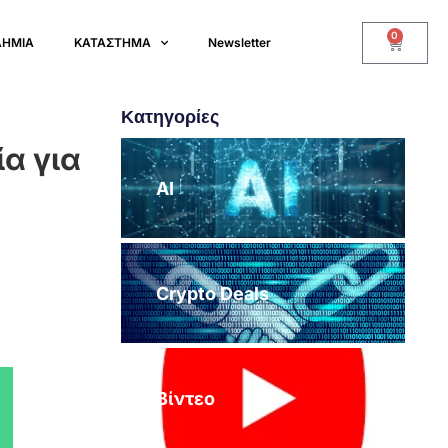
0
ΔΗΜΙΑ
ΚΑΤΑΣΤΗΜΑ
Newsletter
Κατηγορίες
α για
AI
Crypto Deals
Βίντεο