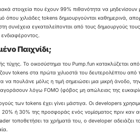
υσιακά στοιχεία που έχουν 99% πιθανότητα να μηδενίσουν
σμό όπου χιλιάδες tokens δημιουργούνται καθημερινά, απ
η συνέχεια εγκαταλείπονται από τους δημιουργούς τους (
 ενδιαφέροντος.
μένο Παιχνίδι;
κής τύχης. Το οικοσύστημα του Pump.fun κατακλύζεται από
άζουν tokens στα πρώτα χιλιοστά του δευτερολέπτου από 
α να πουλάνε μόλις η τιμή σημειώσει μια μικρή άνοδο, τη
 αγοράσουν λόγω FOMO (φόβος μη απώλειας της ευκαιρί
ργούς των tokens έχει γίνει μάστιγα. Οι developers χρησι
ο 20% ή 30% της προσφοράς ενός νομίσματος πριν καν αυ
rader τοποθετήσει τα χρήματά του, ο developer αδειάζει τ
αία.