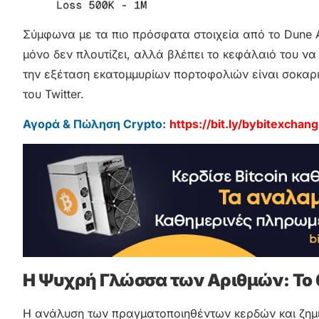
Σύμφωνα με τα πιο πρόσφατα στοιχεία από το Dune An
μόνο δεν πλουτίζει, αλλά βλέπει το κεφάλαιό του να
την εξέταση εκατομμυρίων πορτοφολιών είναι σοκαρι
του Twitter.
Αγορά & Πώληση Crypto:
https://bit.ly/bybitexchang
Η Ψυχρή Γλώσσα των Αριθμών: Το
Η ανάλυση των πραγματοποιηθέντων κερδών και ζημι