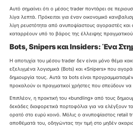
Αυτό σημαίνει ότι ο μέσος trader ποντάρει σε περιο
λίγα λεπτά. Πρόκειται για έναν οικονομικό κανιβαλι
λίγη ρευστότητα από ανυποψίαστους αγοραστές και στ
καταρρέουν υπό το βάρος της έλλειψης πραγματικού
Bots, Snipers και Insiders: Ένα Στη
Η αποτυχία του μέσου trader δεν είναι μόνο θέμα κα
εξελιγμένα λογισμικά (Bots) και «Snipers» που αγορ
δημιουργία τους. Αυτά τα bots είναι προγραμματισμέν
προκαλούν οι πραγματικοί χρήστες που σπεύδουν να
Επιπλέον, η πρακτική του «bundling» από τους δημιου
δεκάδες διαφορετικά πορτοφόλια για να ελέγξουν τ
ορατό στο ευρύ κοινό. Μόλις ο ανυποψίαστος retail t
αποθέματά του, οδηγώντας την τιμή στο μηδέν ακαρι