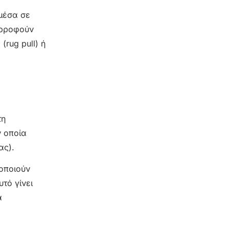
 μέσα σε
ορροφούν
rug pull) ή
τη
ν οποία
ας).
μοποιούν
τό γίνει
α