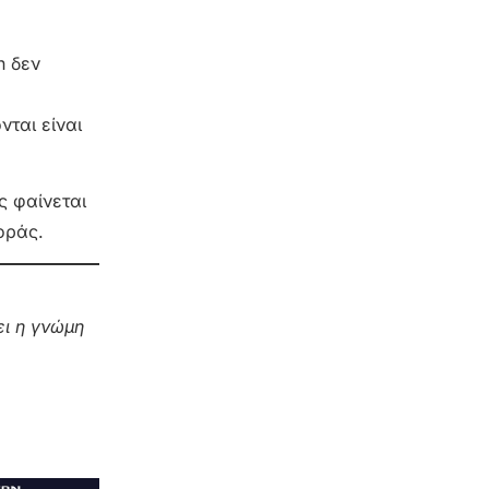
n δεν
νται είναι
ς φαίνεται
οράς.
ι η γνώμη