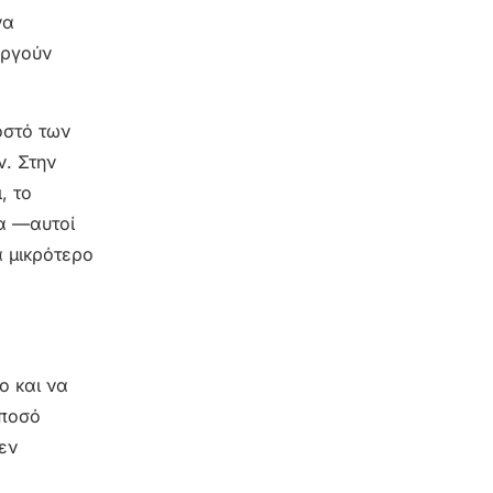
να
υργούν
οστό των
ν. Στην
, το
ρα —αυτοί
 μικρότερο
ο και να
 ποσό
εν