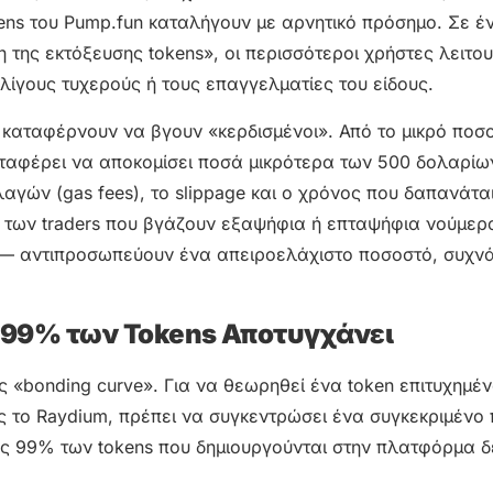
ns του Pump.fun καταλήγουν με αρνητικό πρόσημο. Σε έ
 της εκτόξευσης tokens», οι περισσότεροι χρήστες λειτο
ς λίγους τυχερούς ή τους επαγγελματίες του είδους.
ς καταφέρνουν να βγουν «κερδισμένοι». Από το μικρό ποσ
αταφέρει να αποκομίσει ποσά μικρότερα των 500 δολαρίω
γών (gas fees), το slippage και ο χρόνος που δαπανάται
ς των traders που βγάζουν εξαψήφια ή επταψήφια νούμε
ς— αντιπροσωπεύουν ένα απειροελάχιστο ποσοστό, συχνά
ο 99% των Tokens Αποτυγχάνει
 «bonding curve». Για να θεωρηθεί ένα token επιτυχημέν
 το Raydium, πρέπει να συγκεντρώσει ένα συγκεκριμένο
έως 99% των tokens που δημιουργούνται στην πλατφόρμα δ