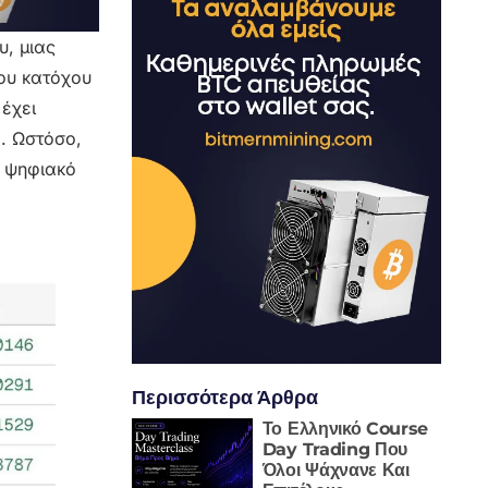
υ, μιας
του κατόχου
 έχει
. Ωστόσο,
ο ψηφιακό
Περισσότερα Άρθρα
Το Ελληνικό Course
Day Trading Που
Όλοι Ψάχνανε Και