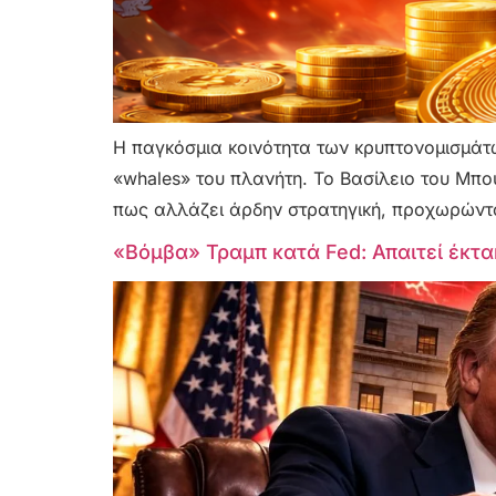
Η παγκόσμια κοινότητα των κρυπτονομισμάτω
«whales» του πλανήτη. Το Βασίλειο του Μπο
πως αλλάζει άρδην στρατηγική, προχωρώντα
«Βόμβα» Τραμπ κατά Fed: Απαιτεί έκτακ