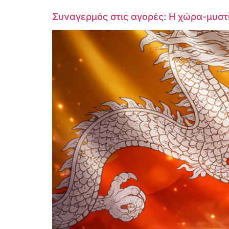
Συναγερμός στις αγορές: Η χώρα-μυστή