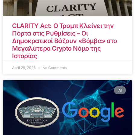
CLARITY Act: Ο Τραμπ Κλείνει την
Πόρτα στις Ρυθμίσεις – Οι
Δημοκρατικοί Βάζουν «Βόμβα» στο
Μεγαλύτερο Crypto Νόμο της
Ιστορίας
April 28, 2026
No Comments
AI