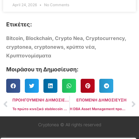
April 24, 2026
No Comments
Ετικέτες:
Bitcoin
,
Blockchain
,
Crypto Nea
,
Cryptocurrency
,
cryptonea
,
cryptonews
,
κρύπτο νέα
,
Κρυπτονομίσματα
Μοιράσου τη Δημοσίευση:
ΠΡΟΗΓΟΥΜΕΝΗ ΔΗΜΟΣΙΕΥΣΗ
ΕΠΟΜΕΝΗ ΔΗΜΟΣΙΕΥΣΗ
Το πρώτο κινεζικό stablecoin CNH κάνει το ντεμπούτο του, καθώς ο παγκόσμιος ανταγωνισμός εντείνεται
Η DBA Asset Management προτείνει μείωση 45% στην προσφορά του HYPE
Cryptonea © All rights reserved