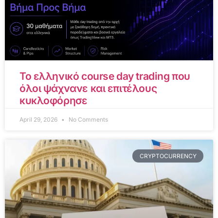
Το ελληνικό course day trading που
όλοι ψάχνανε και επιτέλους
κυκλοφόρησε
April 29, 2026
No Comments
CRYPTOCURRENCY