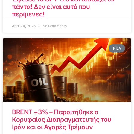
πάντα! Δεν είναι αυτό που
περίμενες!
April 24, 2026
No Comments
ΝΈΑ
BRENT +3% – Παραιτήθηκε ο
Κορυφαίος Διαπραγματευτής του
Ιράν και οι Αγορές Τρέμουν