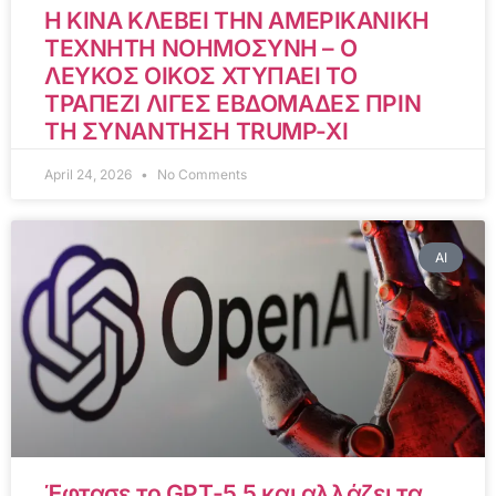
Η ΚΙΝΑ ΚΛΕΒΕΙ ΤΗΝ ΑΜΕΡΙΚΑΝΙΚΗ
ΤΕΧΝΗΤΗ ΝΟΗΜΟΣΥΝΗ – Ο
ΛΕΥΚΟΣ ΟΙΚΟΣ ΧΤΥΠΑΕΙ ΤΟ
ΤΡΑΠΕΖΙ ΛΙΓΕΣ ΕΒΔΟΜΑΔΕΣ ΠΡΙΝ
ΤΗ ΣΥΝΑΝΤΗΣΗ TRUMP-XI
April 24, 2026
No Comments
AI
Έφτασε το GPT-5.5 και αλλάζει τα