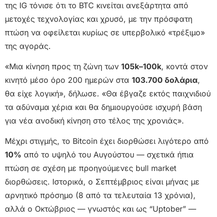
της IG τόνισε ότι το BTC κινείται ανεξάρτητα από
μετοχές τεχνολογίας και χρυσό, με την πρόσφατη
πτώση να οφείλεται κυρίως σε υπερβολικό «τρέξιμο»
της αγοράς.
«Μια κίνηση προς τη ζώνη των
105k–100k
, κοντά στον
κινητό μέσο όρο 200 ημερών στα
103.700 δολάρια
,
θα είχε λογική», δήλωσε. «Θα έβγαζε εκτός παιχνιδιού
τα αδύναμα χέρια και θα δημιουργούσε ισχυρή βάση
για νέα ανοδική κίνηση στο τέλος της χρονιάς».
Μέχρι στιγμής, το Bitcoin έχει διορθώσει λιγότερο από
10%
από το υψηλό του Αυγούστου — σχετικά ήπια
πτώση σε σχέση με προηγούμενες bull market
διορθώσεις. Ιστορικά, ο Σεπτέμβριος είναι μήνας με
αρνητικό πρόσημο (8 από τα τελευταία 13 χρόνια),
αλλά ο Οκτώβριος — γνωστός και ως “Uptober” —