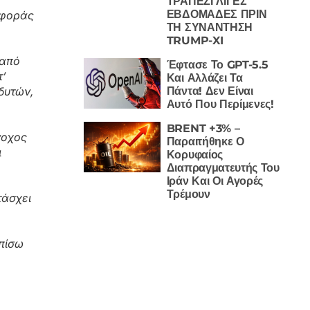
ΤΡΑΠΕΖΙ ΛΙΓΕΣ
ΕΒΔΟΜΑΔΕΣ ΠΡΙΝ
αφοράς
ΤΗ ΣΥΝΑΝΤΗΣΗ
TRUMP-XI
 από
Έφτασε Το GPT-5.5
τ’
Και Αλλάζει Τα
δυτών,
Πάντα! Δεν Είναι
Αυτό Που Περίμενες!
BRENT +3% –
νοχος
Παραιτήθηκε Ο
ι
Κορυφαίος
Διαπραγματευτής Του
Ιράν Και Οι Αγορές
Τρέμουν
τάσχει
 πίσω