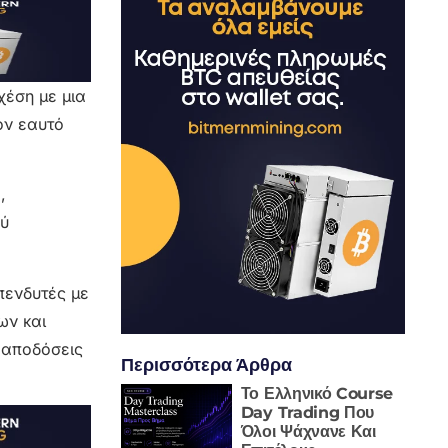
χέση με μια
ον εαυτό
,
ού
πενδυτές με
ων και
 αποδόσεις
Περισσότερα Άρθρα
Το Ελληνικό Course
Day Trading Που
Όλοι Ψάχνανε Και