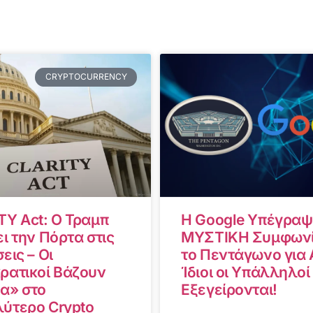
CRYPTOCURRENCY
TY Act: Ο Τραμπ
Η Google Υπέγραψ
ι την Πόρτα στις
ΜΥΣΤΙΚΗ Συμφωνί
εις – Οι
το Πεντάγωνο για A
ρατικοί Βάζουν
Ίδιοι οι Υπάλληλοί
α» στο
Εξεγείρονται!
ύτερο Crypto