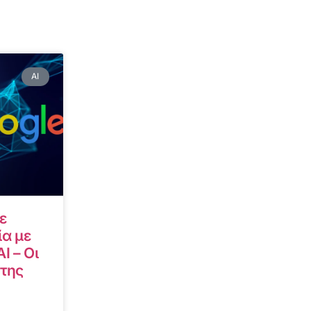
AI
ε
α με
I – Οι
 της