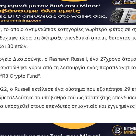
το οποίο αντιμετώπισε κατηγορίες νωρίτερα φέτος σε σ
δέχτηκε τώρα ότι διέπραξε επενδυτική απάτη, θέτοντας τ
και 30 ετών.
είο Δικαιοσύνης, ο Rashawn Russell, ένα 27χρονο άτομο
ικεντρώθηκε γύρω από τη λειτουργία ενός παραπλανητικ
“R3 Crypto Fund”.
22, ο Russell εκτέλεσε ένα σύστημα που εξαπάτησε 29 ε
Εκμεταλλεύτηκε το υπόβαθρό του ως τραπεζίτης επενδύσε
α υποσχεθεί στους επενδυτές σημαντικές και εγγυημένες