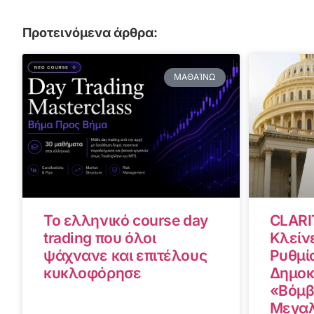
Προτεινόμενα άρθρα:
ΜΑΘΑΊΝΩ
Το ελληνικό course day
CLARI
trading που όλοι
Κλείνε
ψάχνανε και επιτέλους
Ρυθμίσ
κυκλοφόρησε
Δημοκ
«Βόμβ
Μεγαλ