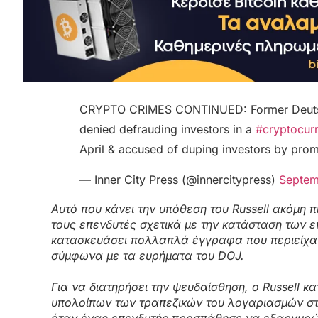
CRYPTO CRIMES CONTINUED: Former Deutsch
denied defrauding investors in a
#cryptocur
April & accused of duping investors by prom
— Inner City Press (@innercitypress)
Septem
Αυτό που κάνει την υπόθεση του Russell ακόμη 
τους επενδυτές σχετικά με την κατάσταση των 
κατασκευάσει πολλαπλά έγγραφα που περιείχαν 
σύμφωνα με τα ευρήματα του DOJ.
Για να διατηρήσει την ψευδαίσθηση, ο Russell
υπολοίπων των τραπεζικών του λογαριασμών στ
όταν ένας επενδυτής προσπάθησε να εξαργυρώσ