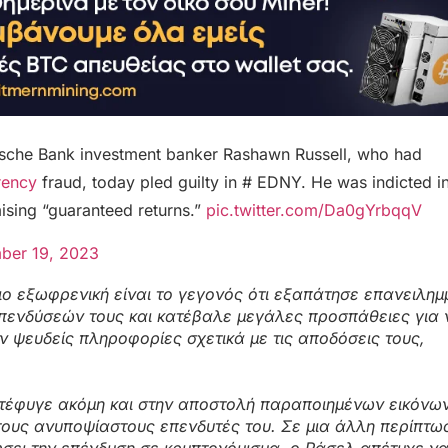
e Bank investment banker Rashawn Russell, who had
rency
fraud, today pled guilty in # EDNY. He was indicted i
ising “guaranteed returns.”
pic.twitter.com/Da0gYrbqqV
ber 19, 2023
πιο εξωφρενική είναι το γεγονός ότι εξαπάτησε επανειλη
επενδύσεών τους και κατέβαλε μεγάλες προσπάθειες για 
ψευδείς πληροφορίες σχετικά με τις αποδόσεις τους,
 κατέφυγε ακόμη και στην αποστολή παραποιημένων εικόνω
ους ανυποψίαστους επενδυτές του. Σε μια άλλη περίπτω
ει την επένδυση σε κρυπτονόμισμα, ο Ράσελ απέτυχε ν