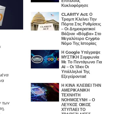
Επιτέλους
Κυκλοφόρησε
CLARITY Act: Ο
Τραμπ Κλείνει Την
Πόρτα Στις Ρυθμίσεις
– Οι Δημοκρατικοί
Βάζουν «Βόμβα» Στο
Μεγαλύτερο Crypto
Νόμο Της Ιστορίας
n
Η Google Υπέγραψε
ΜΥΣΤΙΚΗ Συμφωνία
Με Το Πεντάγωνο Για
AI – Οι Ίδιοι Οι
Υπάλληλοί Της
μμένα
Εξεγείρονται!
να
Η ΚΙΝΑ ΚΛΕΒΕΙ ΤΗΝ
ΑΜΕΡΙΚΑΝΙΚΗ
ΤΕΧΝΗΤΗ
ΝΟΗΜΟΣΥΝΗ – Ο
ν των
ΛΕΥΚΟΣ ΟΙΚΟΣ
ση,
ΧΤΥΠΑΕΙ ΤΟ
α