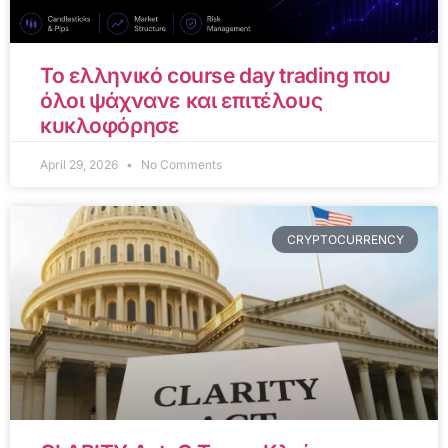
Το ελληνικό course day trading που
όλοι ψάχνανε και επιτέλους
κυκλοφόρησε
April 29, 2026
No Comments
CRYPTOCURRENCY