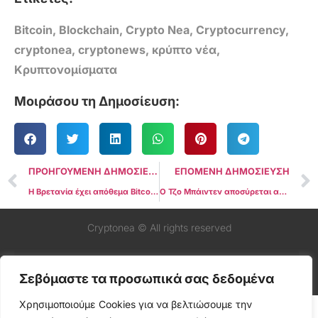
Bitcoin
,
Blockchain
,
Crypto Nea
,
Cryptocurrency
,
cryptonea
,
cryptonews
,
κρύπτο νέα
,
Κρυπτονομίσματα
Μοιράσου τη Δημοσίευση:
ΠΡΟΗΓΟΥΜΕΝΗ ΔΗΜΟΣΙΕΥΣΗ
ΕΠΟΜΕΝΗ ΔΗΜΟΣΙΕΥΣΗ
Η Βρετανία έχει απόθεμα Bitcoin 5 δισεκατομμυρίων δολαρίων. Η Ριβς μπορεί να τα απελευθερώσει
Ο Τζο Μπάιντεν αποσύρεται από την προεδρική εκστρατεία των ΗΠΑ
Cryptonea © All rights reserved
Σεβόμαστε τα προσωπικά σας δεδομένα
Χρησιμοποιούμε Cookies για να βελτιώσουμε την