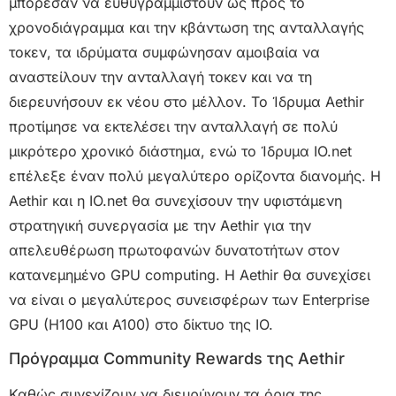
μπόρεσαν να ευθυγραμμιστούν ως προς το
χρονοδιάγραμμα και την κβάντωση της ανταλλαγής
τοκεν, τα ιδρύματα συμφώνησαν αμοιβαία να
αναστείλουν την ανταλλαγή τοκεν και να τη
διερευνήσουν εκ νέου στο μέλλον. Το Ίδρυμα Aethir
προτίμησε να εκτελέσει την ανταλλαγή σε πολύ
μικρότερο χρονικό διάστημα, ενώ το Ίδρυμα IO.net
επέλεξε έναν πολύ μεγαλύτερο ορίζοντα διανομής. Η
Aethir και η IO.net θα συνεχίσουν την υφιστάμενη
στρατηγική συνεργασία με την Aethir για την
απελευθέρωση πρωτοφανών δυνατοτήτων στον
κατανεμημένο GPU computing. Η Aethir θα συνεχίσει
να είναι ο μεγαλύτερος συνεισφέρων των Enterprise
GPU (H100 και A100) στο δίκτυο της IO.
Πρόγραμμα Community Rewards της Aethir
Καθώς συνεχίζουν να διευρύνουν τα όρια της