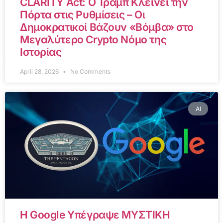
CLARITY Act: Ο Τραμπ Κλείνει την
Πόρτα στις Ρυθμίσεις – Οι
Δημοκρατικοί Βάζουν «Βόμβα» στο
Μεγαλύτερο Crypto Νόμο της
Ιστορίας
April 28, 2026
No Comments
AI
Η Google Υπέγραψε ΜΥΣΤΙΚΗ