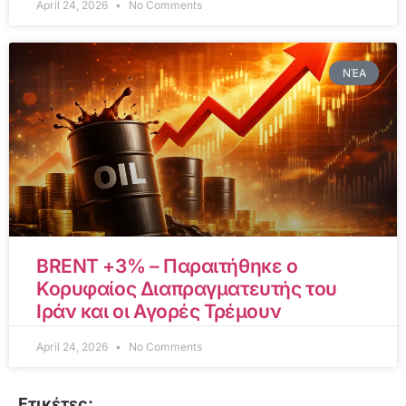
April 24, 2026
No Comments
ΝΈΑ
BRENT +3% – Παραιτήθηκε ο
Κορυφαίος Διαπραγματευτής του
Ιράν και οι Αγορές Τρέμουν
April 24, 2026
No Comments
Ετικέτες: