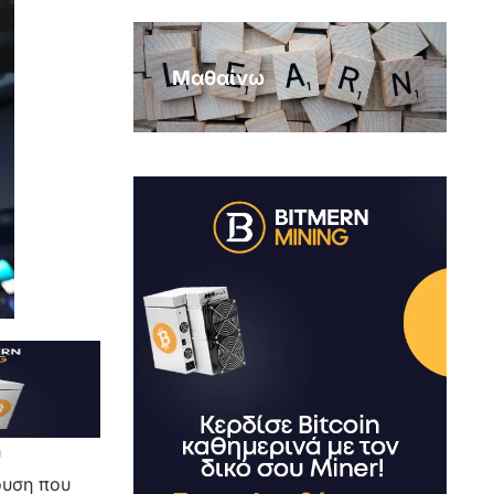
Μαθαίνω
υ
ουση που