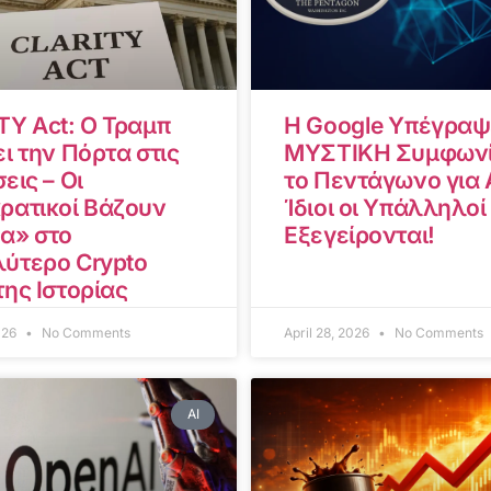
TY Act: Ο Τραμπ
Η Google Υπέγραψ
ι την Πόρτα στις
ΜΥΣΤΙΚΗ Συμφωνί
εις – Οι
το Πεντάγωνο για A
ρατικοί Βάζουν
Ίδιοι οι Υπάλληλοί
α» στο
Εξεγείρονται!
ύτερο Crypto
της Ιστορίας
2026
No Comments
April 28, 2026
No Comments
AI