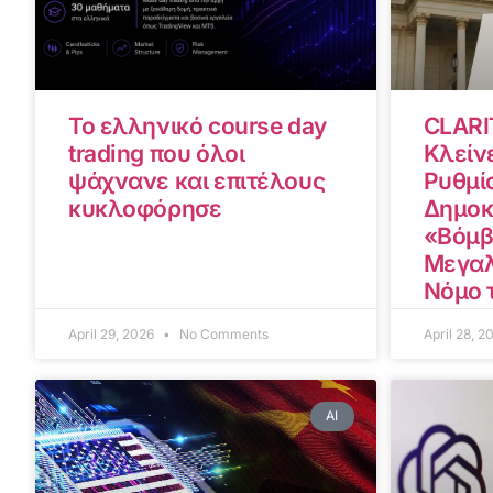
Το ελληνικό course day
CLARI
trading που όλοι
Κλείνε
ψάχνανε και επιτέλους
Ρυθμίσ
κυκλοφόρησε
Δημοκ
«Βόμβ
Μεγαλ
Νόμο 
April 29, 2026
No Comments
April 28, 
AI