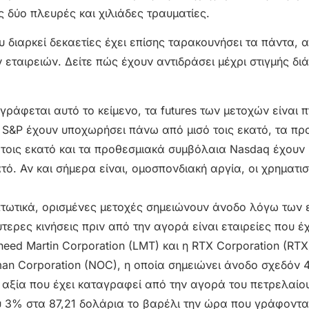
 δύο πλευρές και χιλιάδες τραυματίες.
 διαρκεί δεκαετίες έχει επίσης ταρακουνήσει τα πάντα, 
 εταιρειών. Δείτε πώς έχουν αντιδράσει μέχρι στιγμής δ
 γράφεται αυτό το κείμενο, τα futures των μετοχών είναι 
 S&P έχουν υποχωρήσει πάνω από μισό τοις εκατό, τα πρ
τοις εκατό και τα προθεσμιακά συμβόλαια Nasdaq έχουν
ό. Αν και σήμερα είναι, ομοσπονδιακή αργία, οι χρηματι
αι πτωτικά, ορισμένες μετοχές σημειώνουν άνοδο λόγω των
τερες κινήσεις πριν από την αγορά είναι εταιρείες που έ
ed Martin Corporation (LMT) και η RTX Corporation (RTX)
an Corporation (NOC), η οποία σημειώνει άνοδο σχεδόν 
 αξία που έχει καταγραφεί από την αγορά του πετρελαίο
υ 3% στα 87,21 δολάρια το βαρέλι την ώρα που γράφονται