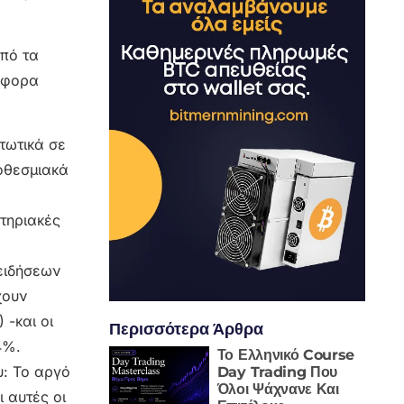
από τα
ιάφορα
πτωτικά σε
οθεσμιακά
στηριακές
 ειδήσεων
χουν
 -και οι
Περισσότερα Άρθρα
4%.
Το Ελληνικό Course
υ: Το αργό
Day Trading Που
Όλοι Ψάχνανε Και
 αυτές οι