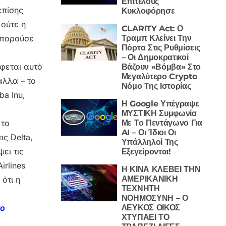
Επιτέλους
επίσης
Κυκλοφόρησε
 ούτε η
CLARITY Act: Ο
 μπορούσε
Τραμπ Κλείνει Την
Πόρτα Στις Ρυθμίσεις
– Οι Δημοκρατικοί
άφεται αυτό
Βάζουν «Βόμβα» Στο
Μεγαλύτερο Crypto
άλλα – το
Νόμο Της Ιστορίας
a Inu,
Η Google Υπέγραψε
ΜΥΣΤΙΚΗ Συμφωνία
 το
Με Το Πεντάγωνο Για
AI – Οι Ίδιοι Οι
ς Delta,
Υπάλληλοί Της
ει τις
Εξεγείρονται!
irlines
Η ΚΙΝΑ ΚΛΕΒΕΙ ΤΗΝ
ΑΜΕΡΙΚΑΝΙΚΗ
ότι η
ΤΕΧΝΗΤΗ
ΝΟΗΜΟΣΥΝΗ – Ο
το
ΛΕΥΚΟΣ ΟΙΚΟΣ
ΧΤΥΠΑΕΙ ΤΟ