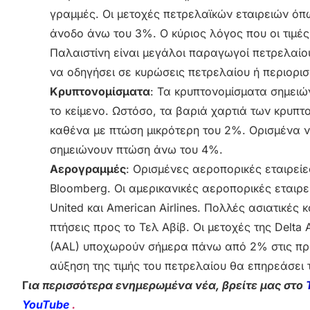
γραμμές. Οι μετοχές πετρελαϊκών εταιρειών όπω
άνοδο άνω του 3%. Ο κύριος λόγος που οι τιμές
Παλαιστίνη είναι μεγάλοι παραγωγοί πετρελαίου
να οδηγήσει σε κυρώσεις πετρελαίου ή περιορι
Κρυπτονομίσματα
: Τα κρυπτονομίσματα σημειώ
το κείμενο. Ωστόσο, τα βαριά χαρτιά των κρυπτ
καθένα με πτώση μικρότερη του 2%. Ορισμένα ν
σημειώνουν πτώση άνω του 4%.
Αερογραμμές
: Ορισμένες αεροπορικές εταιρείε
Bloomberg. Οι αμερικανικές αεροπορικές εταιρεί
United και American Airlines. Πολλές ασιατικές 
πτήσεις προς το Τελ Αβίβ. Οι μετοχές της Delta Ai
(AAL) υποχωρούν σήμερα πάνω από 2% στις πρ
αύξηση της τιμής του πετρελαίου θα επηρεάσει
Γ
ια περισσότερα ενημερωμένα νέα, βρείτε μας στο
YouTube
.