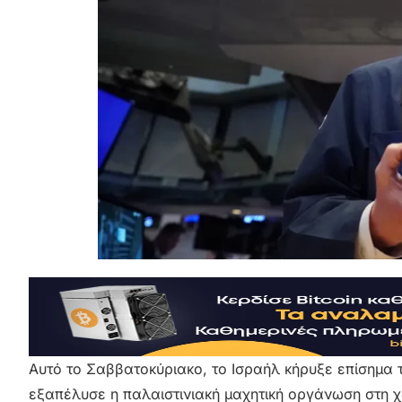
Αυτό το Σαββατοκύριακο, το Ισραήλ κήρυξε επίσημα τ
εξαπέλυσε η παλαιστινιακή μαχητική οργάνωση στη χ