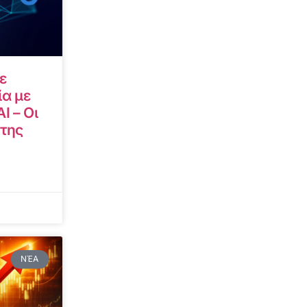
ε
α με
I – Οι
 της
ΝΈΑ