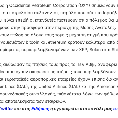
ς η Occidental Petroleum Corporation (OXY) σημειώνουν 
 του πετρελαίου αυξάνονται, παρόλο που ούτε το Ισραήλ
, είναι επειδή οι επενδυτές πιστεύουν ότι ο πόλεμος θα
σμούς στην προσφορά στην περιοχή της Μέσης Ανατολής.
νουν πτώση σε όλους τους τομείς μέχρι τη στιγμή που γρ
ονομισμάτων bitcoin και ethereum κρατούν καλύτερα από 
ομίσματα, συμπεριλαμβανομένων των XRP, Solana και Shib
ς ακύρωσαν τις πτήσεις τους προς το Τελ Αβίβ, αναφέρει
ες που έχουν ακυρώσει τις πτήσεις τους περιλαμβάνουν τι
και ευρωπαϊκές αεροπορικές εταιρείες έχουν επίσης διακόψ
r Lines (DAL), της United Airlines (UAL) και της American A
οσυνεδριακές συναλλαγές, πιθανότατα λόγω των φόβων 
 τα αποτελέσματα των εταιρειών.
Twitter
και στις
Ειδήσεις
ή εγγραφείτε στο κανάλι μας
σ