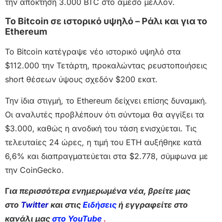
την απόκτηση 3.000 BTC στο άμεσο μέλλον.
Το Bitcoin σε ιστορικό υψηλό – Ράλι και για το
Ethereum
Το Bitcoin κατέγραψε νέο ιστορικό υψηλό στα
$112.000 την Τετάρτη, προκαλώντας ρευστοποιήσεις
short θέσεων ύψους σχεδόν $200 εκατ.
Την ίδια στιγμή, το Ethereum δείχνει επίσης δυναμική.
Οι αναλυτές προβλέπουν ότι σύντομα θα αγγίξει τα
$3.000, καθώς η ανοδική του τάση ενισχύεται. Τις
τελευταίες 24 ώρες, η τιμή του ETH αυξήθηκε κατά
6,6% και διαπραγματεύεται στα $2.778, σύμφωνα με
την CoinGecko.
Γ
ια περισσότερα ενημερωμένα νέα, βρείτε μας
στο
Twitter
και στις
Ειδήσεις
ή εγγραφείτε στο
κανάλι μας
στο YouTube
.