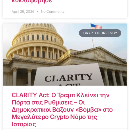
κυκλοφόρησε
April 29, 2026
No Comments
CRYPTOCURRENCY
CLARITY Act: Ο Τραμπ Κλείνει την
Πόρτα στις Ρυθμίσεις – Οι
Δημοκρατικοί Βάζουν «Βόμβα» στο
Μεγαλύτερο Crypto Νόμο της
Ιστορίας