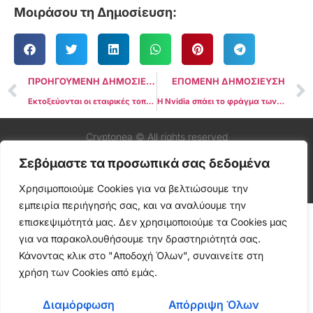
Μοιράσου τη Δημοσίευση:
ΠΡΟΗΓΟΥΜΕΝΗ ΔΗΜΟΣΙΕΥΣΗ
ΕΠΟΜΕΝΗ ΔΗΜΟΣΙΕΥΣΗ
Εκτοξεύονται οι εταιρικές τοποθετήσεις σε Bitcoin: 159.107 BTC προστέθηκαν το 2ο τρίμηνο του 2025
Η Nvidia σπάει το φράγμα των $4 τρισ., με κινητήριο δύναμη την έκρηξη της τεχνητής νοημοσύνης
Cryptonea © All rights reserved
Σεβόμαστε τα προσωπικά σας δεδομένα
Χρησιμοποιούμε Cookies για να βελτιώσουμε την
εμπειρία περιήγησής σας, και να αναλύουμε την
επισκεψιμότητά μας. Δεν χρησιμοποιούμε τα Cookies μας
για να παρακολουθήσουμε την δραστηριότητά σας.
Κάνοντας κλικ στο "Αποδοχή Όλων", συναινείτε στη
χρήση των Cookies από εμάς.
Διαμόρφωση
Απόρριψη Όλων