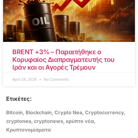
BRENT +3% – Παραιτήθηκε ο
Κορυφαίος Διαπραγματευτής του
Ιράν και οι Αγορές Τρέμουν
April 24, 2026
No Comments
Ετικέτες:
Bitcoin
,
Blockchain
,
Crypto Nea
,
Cryptocurrency
,
cryptonea
,
cryptonews
,
κρύπτο νέα
,
Κρυπτονομίσματα