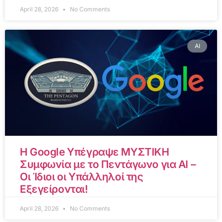
April 28, 2026
No Comments
AI
Η Google Υπέγραψε ΜΥΣΤΙΚΗ
Συμφωνία με το Πεντάγωνο για AI –
Οι Ίδιοι οι Υπάλληλοί της
Εξεγείρονται!
April 28, 2026
No Comments