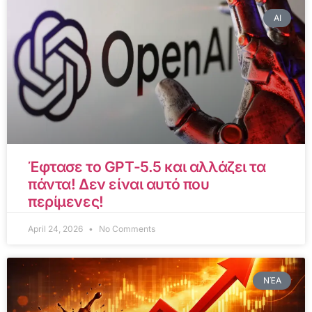
AI
Έφτασε το GPT-5.5 και αλλάζει τα
πάντα! Δεν είναι αυτό που
περίμενες!
April 24, 2026
No Comments
ΝΈΑ