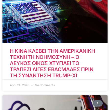
Η ΚΙΝΑ ΚΛΕΒΕΙ ΤΗΝ ΑΜΕΡΙΚΑΝΙΚΗ
ΤΕΧΝΗΤΗ ΝΟΗΜΟΣΥΝΗ – Ο
ΛΕΥΚΟΣ ΟΙΚΟΣ ΧΤΥΠΑΕΙ ΤΟ
ΤΡΑΠΕΖΙ ΛΙΓΕΣ ΕΒΔΟΜΑΔΕΣ ΠΡΙΝ
ΤΗ ΣΥΝΑΝΤΗΣΗ TRUMP-XI
April 24, 2026
No Comments
AI