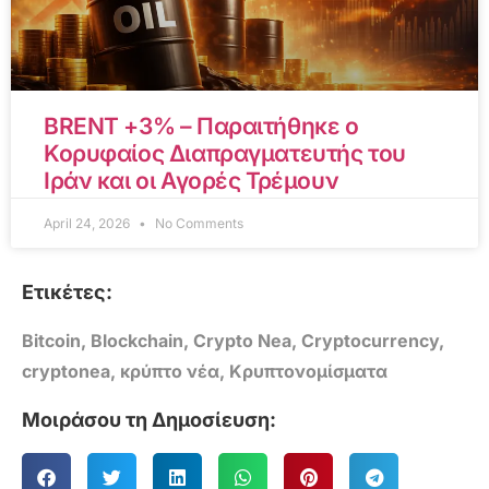
BRENT +3% – Παραιτήθηκε ο
Κορυφαίος Διαπραγματευτής του
Ιράν και οι Αγορές Τρέμουν
April 24, 2026
No Comments
Ετικέτες:
Bitcoin
,
Blockchain
,
Crypto Nea
,
Cryptocurrency
,
cryptonea
,
κρύπτο νέα
,
Κρυπτονομίσματα
Μοιράσου τη Δημοσίευση: