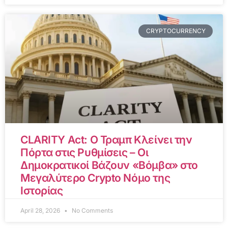
CRYPTOCURRENCY
CLARITY Act: Ο Τραμπ Κλείνει την
Πόρτα στις Ρυθμίσεις – Οι
Δημοκρατικοί Βάζουν «Βόμβα» στο
Μεγαλύτερο Crypto Νόμο της
Ιστορίας
April 28, 2026
No Comments