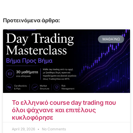
Προτεινόμενα άρθρα:
ΜΑΘΑΊΝΩ
Το ελληνικό course day trading που
όλοι ψάχνανε και επιτέλους
κυκλοφόρησε
April 29, 2026
No Comments