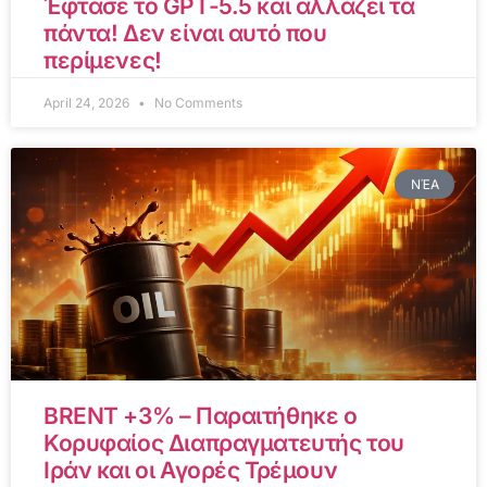
Έφτασε το GPT-5.5 και αλλάζει τα
πάντα! Δεν είναι αυτό που
περίμενες!
April 24, 2026
No Comments
ΝΈΑ
BRENT +3% – Παραιτήθηκε ο
Κορυφαίος Διαπραγματευτής του
Ιράν και οι Αγορές Τρέμουν