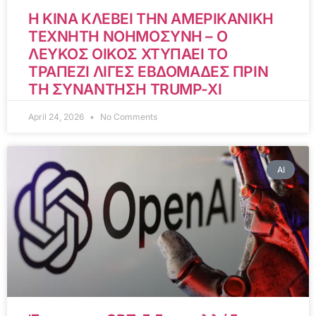
Η ΚΙΝΑ ΚΛΕΒΕΙ ΤΗΝ ΑΜΕΡΙΚΑΝΙΚΗ
ΤΕΧΝΗΤΗ ΝΟΗΜΟΣΥΝΗ – Ο
ΛΕΥΚΟΣ ΟΙΚΟΣ ΧΤΥΠΑΕΙ ΤΟ
ΤΡΑΠΕΖΙ ΛΙΓΕΣ ΕΒΔΟΜΑΔΕΣ ΠΡΙΝ
ΤΗ ΣΥΝΑΝΤΗΣΗ TRUMP-XI
April 24, 2026
No Comments
AI