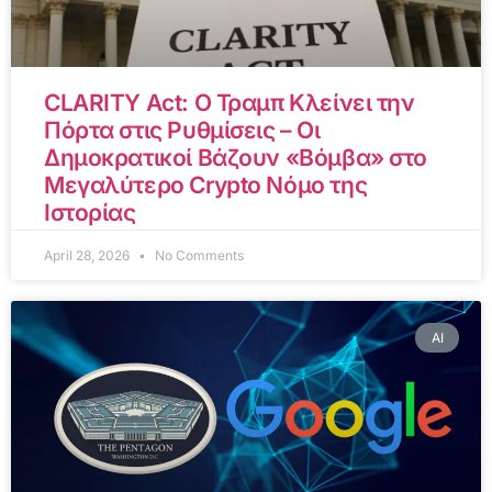
CLARITY Act: Ο Τραμπ Κλείνει την
Πόρτα στις Ρυθμίσεις – Οι
Δημοκρατικοί Βάζουν «Βόμβα» στο
Μεγαλύτερο Crypto Νόμο της
Ιστορίας
April 28, 2026
No Comments
AI