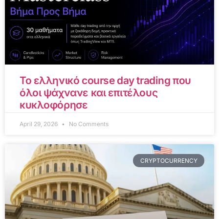
Το ελληνικό course day trading που
όλοι ψάχνανε και επιτέλους
κυκλοφόρησε
April 29, 2026
No Comments
CRYPTOCURRENCY