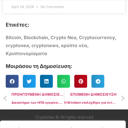
April 24, 2026
No Comments
Ετικέτες:
Bitcoin
,
Blockchain
,
Crypto Nea
,
Cryptocurrency
,
cryptonea
,
cryptonews
,
κρύπτο νέα
,
Κρυπτονομίσματα
Μοιράσου τη Δημοσίευση:
ΠΡΟΗΓΟΥΜΕΝΗ ΔΗΜΟΣΙΕΥΣΗ
ΕΠΟΜΕΝΗ ΔΗΜΟΣΙΕΥΣΗ
Δικαστήριο των ΗΠΑ εγκρίνει διακανονισμό ύψους 4,5 δισεκατομμυρίων δολαρίων μεταξύ της Terraform και της SEC
Η Brickken επιλέχθηκε για ένταξη στο ευρωπαϊκό ρυθμιστικό Sandbox Blockchain
Cryptonea © All rights reserved