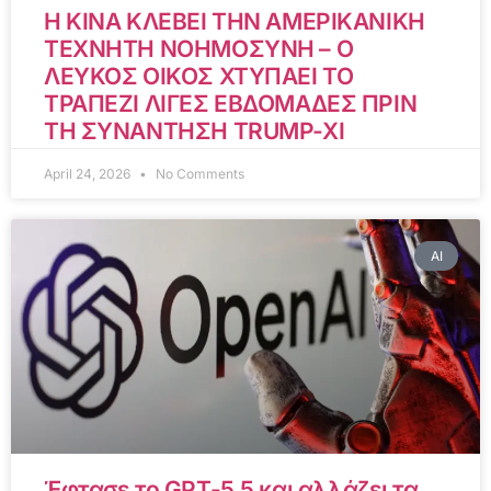
Η ΚΙΝΑ ΚΛΕΒΕΙ ΤΗΝ ΑΜΕΡΙΚΑΝΙΚΗ
ΤΕΧΝΗΤΗ ΝΟΗΜΟΣΥΝΗ – Ο
ΛΕΥΚΟΣ ΟΙΚΟΣ ΧΤΥΠΑΕΙ ΤΟ
ΤΡΑΠΕΖΙ ΛΙΓΕΣ ΕΒΔΟΜΑΔΕΣ ΠΡΙΝ
ΤΗ ΣΥΝΑΝΤΗΣΗ TRUMP-XI
April 24, 2026
No Comments
AI
Έφτασε το GPT-5.5 και αλλάζει τα