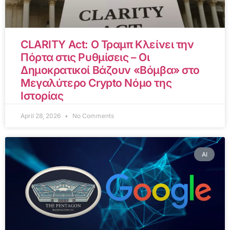
CLARITY Act: Ο Τραμπ Κλείνει την
Πόρτα στις Ρυθμίσεις – Οι
Δημοκρατικοί Βάζουν «Βόμβα» στο
Μεγαλύτερο Crypto Νόμο της
Ιστορίας
April 28, 2026
No Comments
AI