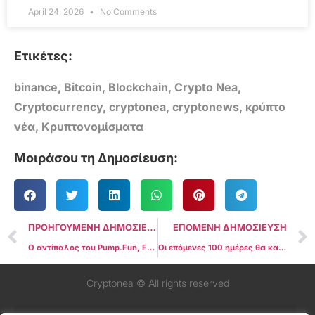
April 24, 2026
No Comments
Ετικέτες:
binance
,
Bitcoin
,
Blockchain
,
Crypto Nea
,
Cryptocurrency
,
cryptonea
,
cryptonews
,
κρύπτο
νέα
,
Κρυπτονομίσματα
Μοιράσου τη Δημοσίευση:
ΠΡΟΗΓΟΥΜΕΝΗ ΔΗΜΟΣΙΕΥΣΗ
ΕΠΟΜΕΝΗ ΔΗΜΟΣΙΕΥΣΗ
Ο αντίπαλος του Pump.Fun, FORM, στοχεύει σε αύξηση 40% μετά την ανακοίνωση του CZ ως «BNB meme szn»
Οι επόμενες 100 ημέρες θα καθορίσουν το μέλλον του bull run του Bitcoin
Cryptonea © All rights reserved