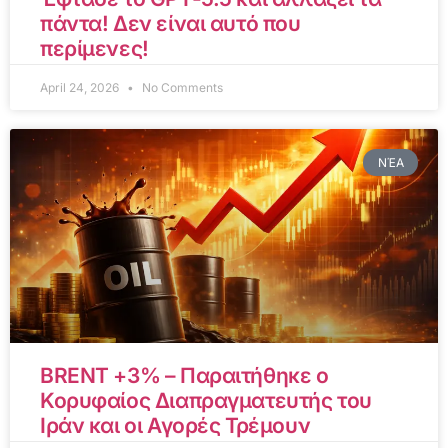
πάντα! Δεν είναι αυτό που
περίμενες!
April 24, 2026
No Comments
ΝΈΑ
BRENT +3% – Παραιτήθηκε ο
Κορυφαίος Διαπραγματευτής του
Ιράν και οι Αγορές Τρέμουν