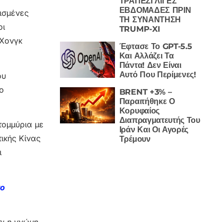
ΤΡΑΠΕΖΙ ΛΙΓΕΣ
ΕΒΔΟΜΑΔΕΣ ΠΡΙΝ
ισμένες
ΤΗ ΣΥΝΑΝΤΗΣΗ
οι
TRUMP-XI
 Χονγκ
Έφτασε Το GPT-5.5
Και Αλλάζει Τα
Πάντα! Δεν Είναι
Αυτό Που Περίμενες!
ου
ο
BRENT +3% –
Παραιτήθηκε Ο
Κορυφαίος
Διαπραγματευτής Του
τομμύρια με
Ιράν Και Οι Αγορές
ικής Κίνας
Τρέμουν
ι
το