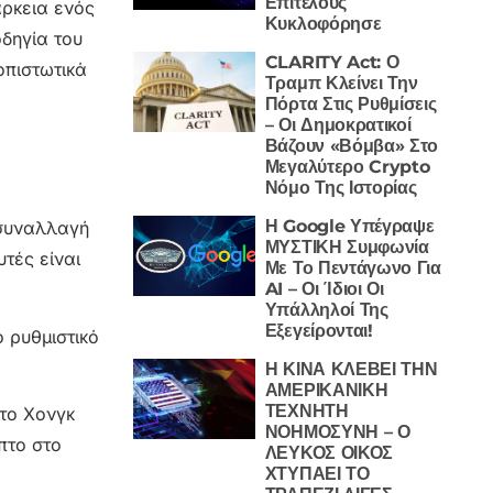
Επιτέλους
άρκεια ενός
Κυκλοφόρησε
δηγία του
CLARITY Act: Ο
οπιστωτικά
Τραμπ Κλείνει Την
Πόρτα Στις Ρυθμίσεις
– Οι Δημοκρατικοί
Βάζουν «Βόμβα» Στο
Μεγαλύτερο Crypto
Νόμο Της Ιστορίας
Η Google Υπέγραψε
 συναλλαγή
ΜΥΣΤΙΚΗ Συμφωνία
τές είναι
Με Το Πεντάγωνο Για
AI – Οι Ίδιοι Οι
Υπάλληλοί Της
Εξεγείρονται!
ο ρυθμιστικό
Η ΚΙΝΑ ΚΛΕΒΕΙ ΤΗΝ
ΑΜΕΡΙΚΑΝΙΚΗ
ΤΕΧΝΗΤΗ
το Χονγκ
ΝΟΗΜΟΣΥΝΗ – Ο
πτο στο
ΛΕΥΚΟΣ ΟΙΚΟΣ
ΧΤΥΠΑΕΙ ΤΟ