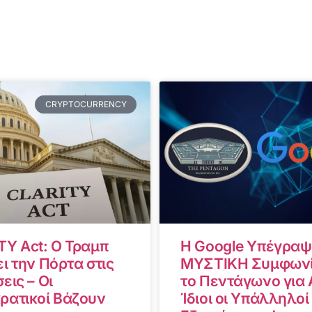
CRYPTOCURRENCY
TY Act: Ο Τραμπ
Η Google Υπέγραψ
ι την Πόρτα στις
ΜΥΣΤΙΚΗ Συμφωνί
εις – Οι
το Πεντάγωνο για A
ρατικοί Βάζουν
Ίδιοι οι Υπάλληλοί