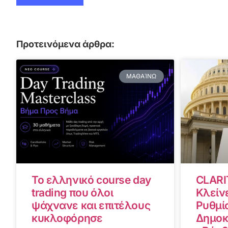
Προτεινόμενα άρθρα:
ΜΑΘΑΊΝΩ
Το ελληνικό course day
CLARI
trading που όλοι
Κλείνε
ψάχνανε και επιτέλους
Ρυθμίσ
κυκλοφόρησε
Δημοκ