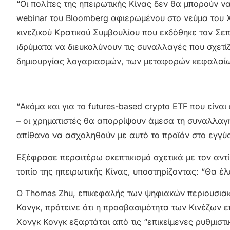
“Οι πολίτες της ηπειρωτικής Κίνας δεν θα μπορούν 
webinar του Bloomberg αφιερωμένου στο νεύμα του Χ
κινεζικού Κρατικού Συμβουλίου που εκδόθηκε τον Σε
ιδρύματα να διευκολύνουν τις συναλλαγές που σχετί
δημιουργίας λογαριασμών, των μεταφορών κεφαλαίω
“Ακόμα και για το futures-based crypto ETF που είν
– οι χρηματιστές θα απορρίψουν άμεσα τη συναλλαγή”
απίθανο να ασχοληθούν με αυτό το προϊόν στο εγγύ
Εξέφρασε περαιτέρω σκεπτικισμό σχετικά με τον αντίκ
τοπίο της ηπειρωτικής Κίνας, υποστηρίζοντας: “Θα έλ
Ο Thomas Zhu, επικεφαλής των ψηφιακών περιουσιακ
Κονγκ, πρότεινε ότι η προσβασιμότητα των Κινέζων 
Χονγκ Κονγκ εξαρτάται από τις “επικείμενες ρυθμιστι