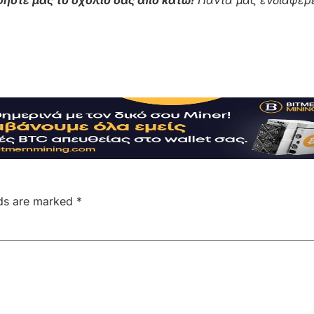
ήστε μας το σχόλιο σας από κάτω!
Πάντα μας ενδιαφέρε
lds are marked
*