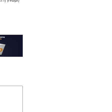
ι η γνώμη