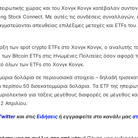
ηπειρωτικής χώρας και του Χονγκ Κονγκ κατέβαλαν συντον
ong Stock Connect. Με αυτές τις συνδέσεις συναλλαγών, 
γματεύονται απευθείας επιλέξιμες μετοχές και ETFs του
ρξη των spot crypto ETFs στο Χονγκ Κονγκ, ο αναλυτής τ
 των Bitcoin ETFs στις Ηνωμένες Πολιτείες όσον αφορά τ
κό όλων των ETFs στο Χονγκ Κονγκ.
μύρια δολάρια σε περιουσιακά στοιχεία – δηλαδή τρισεκα
ι περίπου 50 δισεκατομμύρια δολάρια. Τα ETF της ηπειρωτ
υριολεκτικά για τάξεις μεγέθους διαφορές σε μέγεθος κα
12 Απριλίου.
Twitter
και στις
Ειδήσεις
ή εγγραφείτε στο κανάλι μας
σ