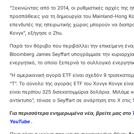
“Ξεκινώντας από το 2014, οι ρυθμιστικές αρχές της 
προσπάθειες για τη δημιουργία του Mainland-Hong K
επενδυτές της ηπειρωτικής χώρας μπορούν να διαπρα
Κονγκ”, εξήγησε ο Zhu.
Παρά τον θόρυβο που περιβάλλει την επικείμενη ένα
Bloomberg James Seyffart υπογράμμισε την κυριαρχία
ενεργητικό, το οποίο ξεπερνά το συλλογικό ενεργητι
“Η αμερικανική αγορά ETF είναι σχεδόν 9 τρισεκατομ
“Τ”. Το σύνολο της αγοράς ETF του Χονγκ Κονγκ είνα
είναι περίπου 325 δισεκατομμύρια δολάρια. Μιλάμε κ
αντίκτυπο”, τόνισε ο Seyffart σε ανάρτηση στο X στις 
Γ
ια περισσότερα ενημερωμένα νέα, βρείτε μας στο
YouTube
.