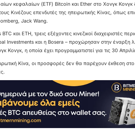
ίων κεφαλαίων (ETF) Bitcoin και Ether στο Χονγκ Κονγκ 
στους Κινέζους επενδυτές της ηπειρωτικής Κίνας, όπως επ
oomberg, Jack Wang.
BTC και ETH, τρεις εξέχοντες κινεζικοί διαχειριστές περ
bal Investments και η Bosera – προχώρησαν στην έναρξη λ
 Κονγκ, η οποία έχει προγραμματιστεί για τις 30 Απριλί
ιρωτική Κίνα, οι προσφορές δεν θα παρέχουν έκθεση στο B
ς.