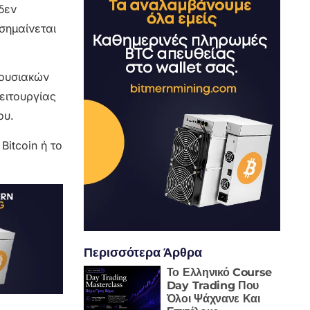
δεν
ισημαίνεται
ιουσιακών
ειτουργίας
ου.
itcoin ή το
Περισσότερα Άρθρα
Το Ελληνικό Course
Day Trading Που
Όλοι Ψάχνανε Και