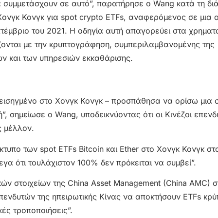
να συμμετάσχουν σε αυτό”, παρατήρησε ο Wang κατά τη δι
ονγκ Κονγκ για spot crypto ETFs, αναφερόμενος σε μια ο
πτέμβριο του 2021. Η οδηγία αυτή απαγορεύει στα χρηματ
ζονται με την κρυπτογράφηση, συμπεριλαμβανομένης της
ν και των υπηρεσιών εκκαθάρισης.
αι εισηγμένο στο Χονγκ Κονγκ – προσπάθησα να ορίσω μια
, σημείωσε ο Wang, υποδεικνύοντας ότι οι Κινέζοι επενδυ
ς μέλλον.
τυπο των spot ETFs Bitcoin και Ether στο Χονγκ Κονγκ στ
εγα ότι τουλάχιστον 100% δεν πρόκειται να συμβεί”.
ών στοιχείων της China Asset Management (China AMC) σ
επενδυτών της ηπειρωτικής Κίνας να αποκτήσουν ETFs κρύ
κές τροποποιήσεις”.