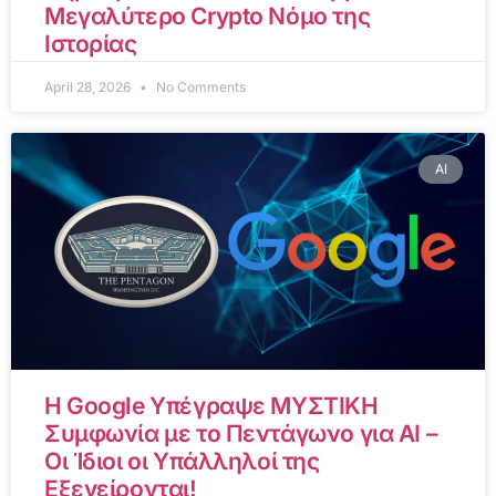
Μεγαλύτερο Crypto Νόμο της
Ιστορίας
April 28, 2026
No Comments
AI
Η Google Υπέγραψε ΜΥΣΤΙΚΗ
Συμφωνία με το Πεντάγωνο για AI –
Οι Ίδιοι οι Υπάλληλοί της
Εξεγείρονται!