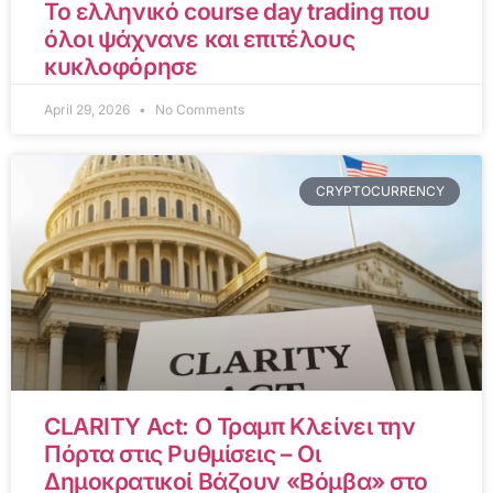
Το ελληνικό course day trading που
όλοι ψάχνανε και επιτέλους
κυκλοφόρησε
April 29, 2026
No Comments
CRYPTOCURRENCY
CLARITY Act: Ο Τραμπ Κλείνει την
Πόρτα στις Ρυθμίσεις – Οι
Δημοκρατικοί Βάζουν «Βόμβα» στο