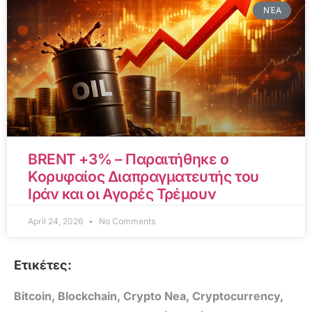
ΝΈΑ
BRENT +3% – Παραιτήθηκε ο
Κορυφαίος Διαπραγματευτής του
Ιράν και οι Αγορές Τρέμουν
April 24, 2026
No Comments
Ετικέτες:
Bitcoin
,
Blockchain
,
Crypto Nea
,
Cryptocurrency
,