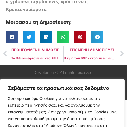
cryptonea
,
cryptonews
,
κρύπτο νέα
,
Κρυπτονομίσματα
Μοιράσου τη Δημοσίευση:
ΠΡΟΗΓΟΥΜΕΝΗ ΔΗΜΟΣΙΕΥΣΗ
ΕΠΟΜΕΝΗ ΔΗΜΟΣΙΕΥΣΗ
Το Bitcoin έφτασε σε νέο ATH στα $70.000 εν μέσω ισχυρών δεδομένων θέσεων εργασίας στις ΗΠΑ που επηρεάζουν την αξία του δολαρίου
Η τιμή του BNB εκτοξεύεται σε υψηλό 2 ετών: Αποκαλύπτοντας τα μυστικά πίσω από το ανοδικό κύμα!
Cryptonea © All rights reserved
Σεβόμαστε τα προσωπικά σας δεδομένα
Χρησιμοποιούμε Cookies για να βελτιώσουμε την
εμπειρία περιήγησής σας, και να αναλύουμε την
επισκεψιμότητά μας. Δεν χρησιμοποιούμε τα Cookies μας
για να παρακολουθήσουμε την δραστηριότητά σας.
Κάνοντας κλικ στο "Αποδοχή Όλων", συναινείτε στη