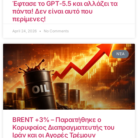
Έφτασε το GPT-5.5 και αλλάζει τα
πάντα! Δεν είναι αυτό που
περίμενες!
April 24, 2026
No Comments
ΝΈΑ
BRENT +3% – Παραιτήθηκε ο
Κορυφαίος Διαπραγματευτής του
Ιράν και οι Αγορές Τρέμουν