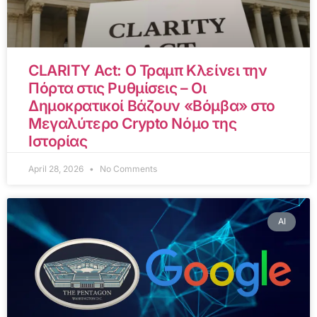
CLARITY Act: Ο Τραμπ Κλείνει την
Πόρτα στις Ρυθμίσεις – Οι
Δημοκρατικοί Βάζουν «Βόμβα» στο
Μεγαλύτερο Crypto Νόμο της
Ιστορίας
April 28, 2026
No Comments
AI