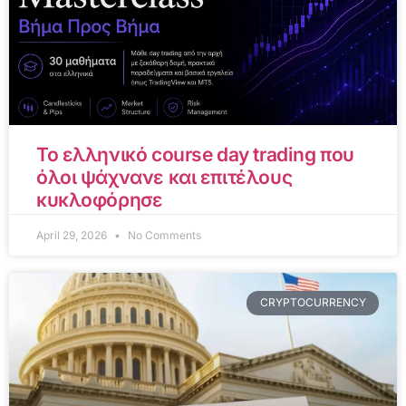
Το ελληνικό course day trading που
όλοι ψάχνανε και επιτέλους
κυκλοφόρησε
April 29, 2026
No Comments
CRYPTOCURRENCY