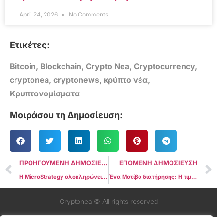
April 24, 2026
No Comments
Ετικέτες:
Bitcoin
,
Blockchain
,
Crypto Nea
,
Cryptocurrency
,
cryptonea
,
cryptonews
,
κρύπτο νέα
,
Κρυπτονομίσματα
Μοιράσου τη Δημοσίευση:
ΠΡΟΗΓΟΥΜΕΝΗ ΔΗΜΟΣΙΕΥΣΗ
ΕΠΟΜΕΝΗ ΔΗΜΟΣΙΕΥΣΗ
Η MicroStrategy ολοκληρώνει την προσφορά ομολόγων ύψους 800 εκατομμυρίων δολαρίων με στόχο την αγορά περισσότερων Bitcoin
Ένα Μοτίβο διατήρησης: Η τιμή του Bitcoin αντηχεί την περσινή ηρεμία
Cryptonea © All rights reserved