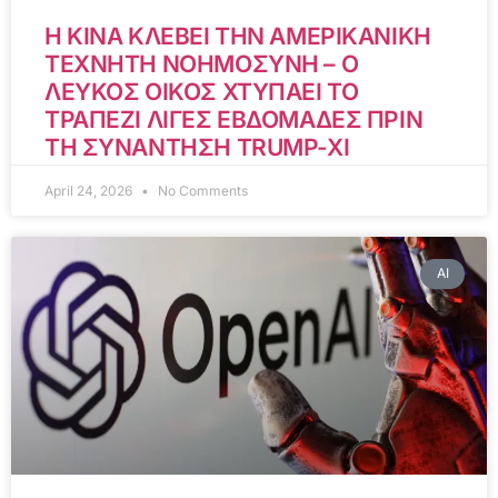
Η ΚΙΝΑ ΚΛΕΒΕΙ ΤΗΝ ΑΜΕΡΙΚΑΝΙΚΗ
ΤΕΧΝΗΤΗ ΝΟΗΜΟΣΥΝΗ – Ο
ΛΕΥΚΟΣ ΟΙΚΟΣ ΧΤΥΠΑΕΙ ΤΟ
ΤΡΑΠΕΖΙ ΛΙΓΕΣ ΕΒΔΟΜΑΔΕΣ ΠΡΙΝ
ΤΗ ΣΥΝΑΝΤΗΣΗ TRUMP-XI
April 24, 2026
No Comments
AI