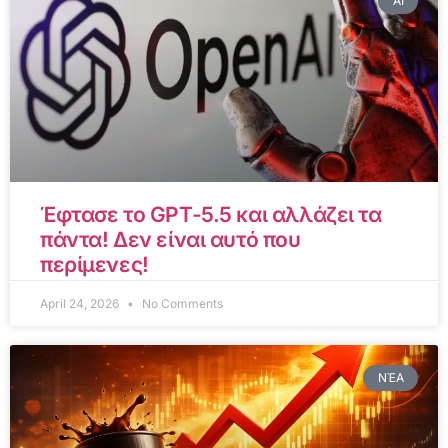
AI
Έφτασε το GPT-5.5 και αλλάζει τα
πάντα! Δεν είναι αυτό που
περίμενες!
April 24, 2026
No Comments
ΝΈΑ