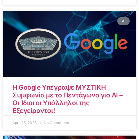
AI
Η Google Υπέγραψε ΜΥΣΤΙΚΗ
Συμφωνία με το Πεντάγωνο για AI –
Οι Ίδιοι οι Υπάλληλοί της
Εξεγείρονται!
April 28, 2026
No Comments