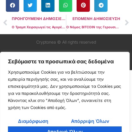
ΠΡΟΗΓΟΥΜΕΝΗ ΔΗΜΟΣΙΕΥΣΗ
ΕΠΟΜΕΝΗ ΔΗΜΟΣΙΕΥΣΗ
Ο Τραμπ Χειραγωγεί τις Αγορές για να Αναγκάσει Μειώσεις Επιτοκίων
Ο Νόμος BITCOIN της Γερουσιαστή Lummis θα μπορούσε να επεκτείνει το Αποθεματικό των ΗΠΑ πέραν του 1 Εκατομμυρίου BTC
Cryptonea © All rights reserved
Σεβόμαστε τα προσωπικά σας δεδομένα
Χρησιμοποιούμε Cookies για να βελτιώσουμε την
εμπειρία περιήγησής σας, και να αναλύουμε την
επισκεψιμότητά μας. Δεν χρησιμοποιούμε τα Cookies μας
για να παρακολουθήσουμε την δραστηριότητά σας.
Κάνοντας κλικ στο "Αποδοχή Όλων", συναινείτε στη
χρήση των Cookies από εμάς.
Διαμόρφωση
Απόρριψη Όλων
Αποδοχή Όλων