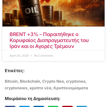
BRENT +3% – Παραιτήθηκε ο
Κορυφαίος Διαπραγματευτής του
Ιράν και οι Αγορές Τρέμουν
April 24, 2026
No Comments
Ετικέτες:
Bitcoin
,
Blockchain
,
Crypto Nea
,
cryptonea
,
cryptonews
,
κρύπτο νέα
,
Κρυπτονομίσματα
Μοιράσου τη Δημοσίευση: