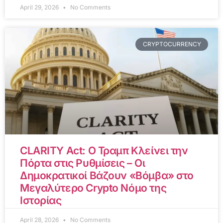
April 29, 2026
No Comments
CRYPTOCURRENCY
CLARITY Act: Ο Τραμπ Κλείνει την
Πόρτα στις Ρυθμίσεις – Οι
Δημοκρατικοί Βάζουν «Βόμβα» στο
Μεγαλύτερο Crypto Νόμο της
Ιστορίας
April 28, 2026
No Comments