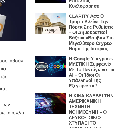
Επιτέλους
Κυκλοφόρησε
CLARITY Act: Ο
Τραμπ Κλείνει Την
Πόρτα Στις Ρυθμίσεις
– Οι Δημοκρατικοί
Βάζουν «Βόμβα» Στο
Μεγαλύτερο Crypto
Νόμο Της Ιστορίας
Η Google Υπέγραψε
προστεθούν
ΜΥΣΤΙΚΗ Συμφωνία
 και
Με Το Πεντάγωνο Για
AI – Οι Ίδιοι Οι
τές.
Υπάλληλοί Της
Εξεγείρονται!
και
Η ΚΙΝΑ ΚΛΕΒΕΙ ΤΗΝ
ΑΜΕΡΙΚΑΝΙΚΗ
α των
ΤΕΧΝΗΤΗ
ΝΟΗΜΟΣΥΝΗ – Ο
 πρωτόκολλα
ΛΕΥΚΟΣ ΟΙΚΟΣ
ΧΤΥΠΑΕΙ ΤΟ