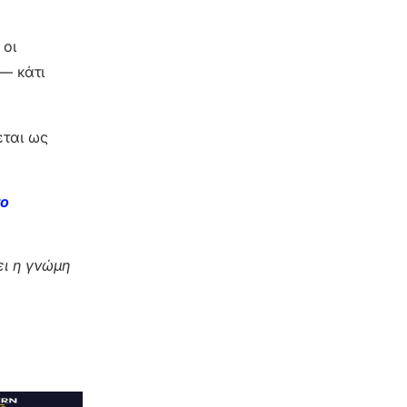
 οι
— κάτι
εται ως
το
ι η γνώμη