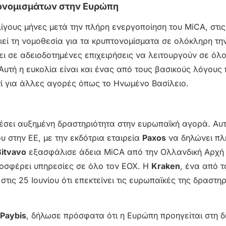
τονομισμάτων στην Ευρώπη
λίγους μήνες μετά την πλήρη ενεργοποίηση του MiCA, στις
ιεί τη νομοθεσία για τα κρυπτονομίσματα σε ολόκληρη την
ει σε αδειοδοτημένες επιχειρήσεις να λειτουργούν σε όλ
Αυτή η ευκολία είναι και ένας από τους βασικούς λόγους
τί για άλλες αγορές όπως το Ηνωμένο Βασίλειο.
έσει αυξημένη δραστηριότητα στην ευρωπαϊκή αγορά. Αυτ
υ στην ΕΕ, με την εκδότρια εταιρεία
Paxos
να δηλώνει πλ
Bitvavo
εξασφάλισε άδεια MiCA από την Ολλανδική Αρχή
οσφέρει υπηρεσίες σε όλο τον ΕΟΧ. Η
Kraken
, ένα από τ
ις 25 Ιουνίου ότι επεκτείνει τις ευρωπαϊκές της δραστηρ
Paybis
, δήλωσε πρόσφατα ότι η Ευρώπη προηγείται στη δ