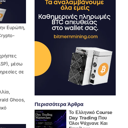
την Ευρώπη,
rypto-
χρήστες
ASP), μέσω
πηρεσίες σε
λλία,
rald Ghoos,
Περισσότερα Άρθρα
ικό
Το Ελληνικό Course
Day Trading Που
Όλοι Ψάχνανε Και