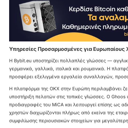
Υπηρεσίες Προσαρμοσμένες για Ευρωπαίους 
Η Bybit.eu υποστηρίζει πολλαπλές γλώσσες — αγγλικ
γερμανικά, γαλλικά, ιταλικά και ρουμανικά. Η πλατ
προσφέρει εξελιγμένα εργαλεία συναλλαγών, προσαρ
Η πλατφόρμα της OKX στην Ευρώπη περιλαμβάνει ζεύγ
υποστήριξη πελατών στις τοπικές γλώσσες. Ο Ghoos 
προδιαγραφές του MiCA και λειτουργεί επίσης ως α
χρηστών διαχωρίζονται πλήρως από εκείνα της εταιρ
συμφιλίωσης περιουσιακών στοιχείων για μεγαλύτερη