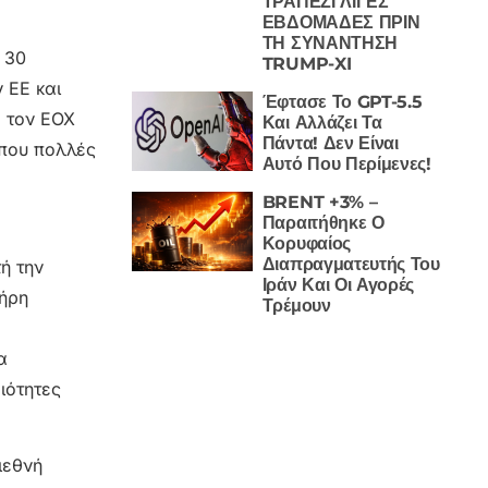
ΤΡΑΠΕΖΙ ΛΙΓΕΣ
ΕΒΔΟΜΑΔΕΣ ΠΡΙΝ
ΤΗ ΣΥΝΑΝΤΗΣΗ
 30
TRUMP-XI
 ΕΕ και
Έφτασε Το GPT-5.5
ο τον ΕΟΧ
Και Αλλάζει Τα
Πάντα! Δεν Είναι
 που πολλές
Αυτό Που Περίμενες!
BRENT +3% –
Παραιτήθηκε Ο
Κορυφαίος
Διαπραγματευτής Του
ή την
Ιράν Και Οι Αγορές
ήρη
Τρέμουν
α
ιότητες
ιεθνή