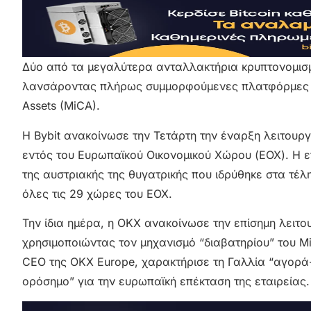
Δύο από τα μεγαλύτερα ανταλλακτήρια κρυπτονομισμά
λανσάροντας πλήρως συμμορφούμενες πλατφόρμες βάσ
Assets (MiCA).
Η Bybit ανακοίνωσε την Τετάρτη την έναρξη λειτου
εντός του Ευρωπαϊκού Οικονομικού Χώρου (ΕΟΧ). Η ετ
της αυστριακής της θυγατρικής που ιδρύθηκε στα τέλ
όλες τις 29 χώρες του ΕΟΧ.
Την ίδια ημέρα, η OKX ανακοίνωσε την επίσημη λειτο
χρησιμοποιώντας τον μηχανισμό “διαβατηρίου” του M
CEO της OKX Europe, χαρακτήρισε τη Γαλλία “αγορά-κ
ορόσημο” για την ευρωπαϊκή επέκταση της εταιρείας.