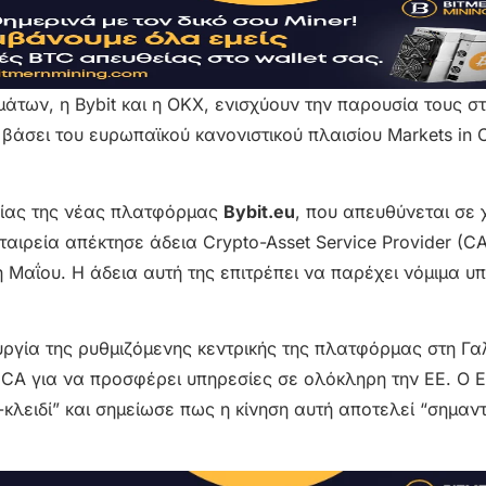
των, η Bybit και η OKX, ενισχύουν την παρουσία τους σ
ει του ευρωπαϊκού κανονιστικού πλαισίου Markets in C
ργίας της νέας πλατφόρμας
Bybit.eu
, που απευθύνεται σε 
αιρεία απέκτησε άδεια Crypto-Asset Service Provider (C
η Μαΐου. Η άδεια αυτή της επιτρέπει να παρέχει νόμιμα υ
υργία της ρυθμιζόμενης κεντρικής της πλατφόρμας στη Γα
iCA για να προσφέρει υπηρεσίες σε ολόκληρη την ΕΕ. Ο E
λειδί” και σημείωσε πως η κίνηση αυτή αποτελεί “σημαντ