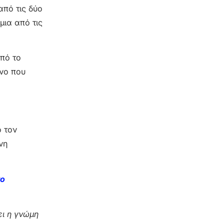
από τις δύο
μια από τις
από το
όνο που
ο τον
νη
το
ι η γνώμη