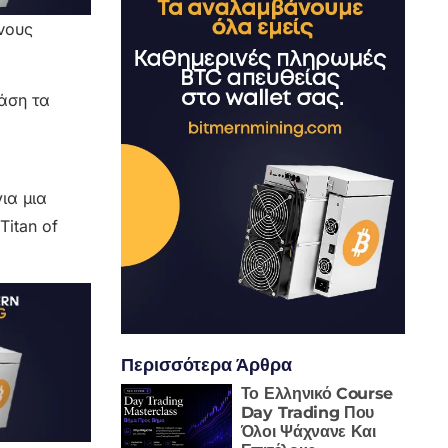
ένους
βάση τα
ια μια
Titan of
Περισσότερα Άρθρα
Το Ελληνικό Course
Day Trading Που
Όλοι Ψάχνανε Και