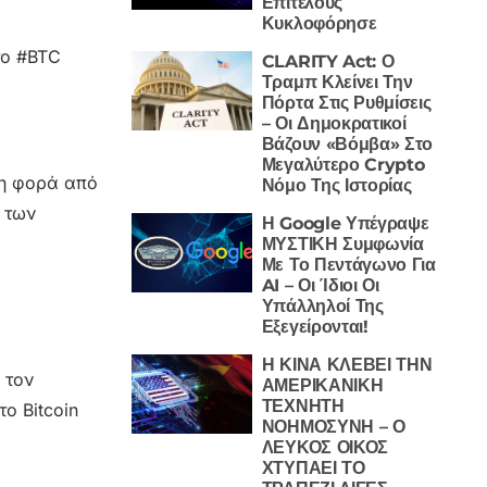
Επιτέλους
Κυκλοφόρησε
το #BTC
CLARITY Act: Ο
Τραμπ Κλείνει Την
Πόρτα Στις Ρυθμίσεις
– Οι Δημοκρατικοί
Βάζουν «Βόμβα» Στο
Μεγαλύτερο Crypto
τη φορά από
Νόμο Της Ιστορίας
α των
Η Google Υπέγραψε
ΜΥΣΤΙΚΗ Συμφωνία
Με Το Πεντάγωνο Για
AI – Οι Ίδιοι Οι
Υπάλληλοί Της
Εξεγείρονται!
Η ΚΙΝΑ ΚΛΕΒΕΙ ΤΗΝ
 τον
ΑΜΕΡΙΚΑΝΙΚΗ
ΤΕΧΝΗΤΗ
το Bitcoin
ΝΟΗΜΟΣΥΝΗ – Ο
ΛΕΥΚΟΣ ΟΙΚΟΣ
ΧΤΥΠΑΕΙ ΤΟ