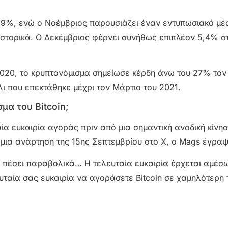
22,9%, ενώ ο Νοέμβριος παρουσιάζει έναν εντυπωσιακό μέ
ιστορικά. Ο Δεκέμβριος φέρνει συνήθως επιπλέον 5,4% στ
ο 2020, το κρυπτονόμισμα σημείωσε κέρδη άνω του 27% το
ι που επεκτάθηκε μέχρι τον Μάρτιο του 2021.
μα του Bitcoin;
ία ευκαιρία αγοράς πριν από μια σημαντική ανοδική κίνησ
 μια ανάρτηση της 15ης Σεπτεμβρίου στο X, ο Mags έγραψ
ιν πέσει παραβολικά… Η τελευταία ευκαιρία έρχεται αμέσ
ευταία σας ευκαιρία να αγοράσετε Bitcoin σε χαμηλότερη τ