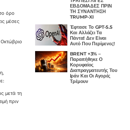
ΤΡΑΠΕΖΙ ΛΙΓΕΣ
ΕΒΔΟΜΑΔΕΣ ΠΡΙΝ
ΤΗ ΣΥΝΑΝΤΗΣΗ
σο όρο
TRUMP-XI
ις μέσες
Έφτασε Το GPT-5.5
Και Αλλάζει Τα
Πάντα! Δεν Είναι
ν Οκτώβριο
Αυτό Που Περίμενες!
BRENT +3% –
Παραιτήθηκε Ο
Κορυφαίος
Διαπραγματευτής Του
η,
Ιράν Και Οι Αγορές
ε:
Τρέμουν
ως μετά τη
ιμή πριν