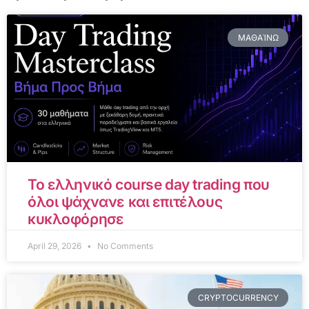
ΜΑΘΑΊΝΩ
Το ελληνικό course day trading που
όλοι ψάχνανε και επιτέλους
κυκλοφόρησε
April 29, 2026
No Comments
CRYPTOCURRENCY