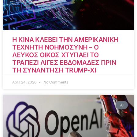
Η ΚΙΝΑ ΚΛΕΒΕΙ ΤΗΝ ΑΜΕΡΙΚΑΝΙΚΗ
ΤΕΧΝΗΤΗ ΝΟΗΜΟΣΥΝΗ – Ο
ΛΕΥΚΟΣ ΟΙΚΟΣ ΧΤΥΠΑΕΙ ΤΟ
ΤΡΑΠΕΖΙ ΛΙΓΕΣ ΕΒΔΟΜΑΔΕΣ ΠΡΙΝ
ΤΗ ΣΥΝΑΝΤΗΣΗ TRUMP-XI
April 24, 2026
No Comments
AI