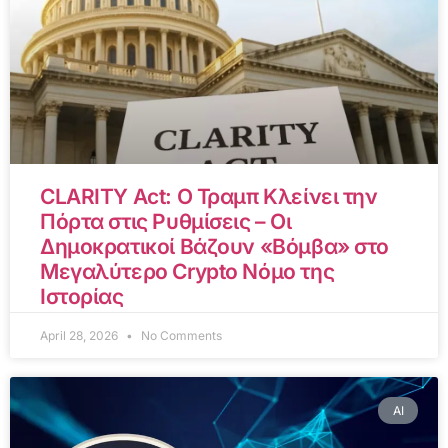
CLARITY Act: Ο Τραμπ Κλείνει την
Πόρτα στις Ρυθμίσεις – Οι
Δημοκρατικοί Βάζουν «Βόμβα» στο
Μεγαλύτερο Crypto Νόμο της
Ιστορίας
April 28, 2026
No Comments
AI