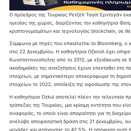
Ο πρόεδρος της Τουρκίας Ρετζέπ Ταγίπ Ερντογάν έκα
ηγεσίας της χώρας, διορίζοντας την καθηγήτρια Φατ
κρυπτονομισμάτων και τεχνολογίας blockchain, σε θέσ
Σύμφωνα με πηγές που επικαλείται το Bloomberg, ο 
στις 22 Δεκεμβρίου. Η καθηγήτρια Οζκούλ έχει υπηρ
Κωνσταντινούπολης από το 2012, με εξειδίκευση σε θέ
ακαδημαϊκές της αναζητήσεις έχουν επεκταθεί στο π
στοιχείων, με σημαντικότερο αποκορύφωμα τη δημοσίε
στοιχείων το 2022, απόδειξη της αφοσίωσής της στον
Η καθηγήτρια Ozkul αποτελεί πλέον την τελευταία πρ
τράπεζας της Τουρκίας, μια κρίσιμη οντότητα που είν
αναφοράς, το οποίο είναι απαραίτητο για τη διαχείρι
ανέλαβε αποφασιστική δράση στις 21 Δεκεμβρίου, αυ
μονάδες και φτάνοντας το 42,5%. Η απόφαση αυτή ή