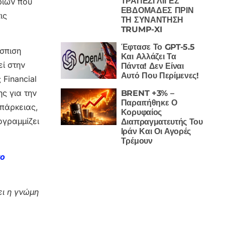
ΤΡΑΠΕΖΙ ΛΙΓΕΣ
ρίων που
ΕΒΔΟΜΑΔΕΣ ΠΡΙΝ
ις
ΤΗ ΣΥΝΑΝΤΗΣΗ
TRUMP-XI
Έφτασε Το GPT-5.5
έσπιση
Και Αλλάζει Τα
ί στην
Πάντα! Δεν Είναι
Αυτό Που Περίμενες!
Financial
ης για την
BRENT +3% –
Παραιτήθηκε Ο
πάρκειας,
Κορυφαίος
ογραμμίζει
Διαπραγματευτής Του
Ιράν Και Οι Αγορές
Τρέμουν
το
ι η γνώμη