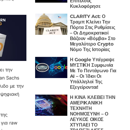
Επιτέλους
Κυκλοφόρησε
CLARITY Act: Ο
Τραμπ Κλείνει Την
Πόρτα Στις Ρυθμίσεις
– Οι Δημοκρατικοί
Βάζουν «Βόμβα» Στο
Μεγαλύτερο Crypto
Νόμο Της Ιστορίας
Η Google Υπέγραψε
ΜΥΣΤΙΚΗ Συμφωνία
ει την
Με Το Πεντάγωνο Για
AI – Οι Ίδιοι Οι
an Sachs
Υπάλληλοί Της
λιδο με την
Εξεγείρονται!
 ψηφιακή
Η ΚΙΝΑ ΚΛΕΒΕΙ ΤΗΝ
ΑΜΕΡΙΚΑΝΙΚΗ
ΤΕΧΝΗΤΗ
ΝΟΗΜΟΣΥΝΗ – Ο
 της
ΛΕΥΚΟΣ ΟΙΚΟΣ
 για raw
ΧΤΥΠΑΕΙ ΤΟ