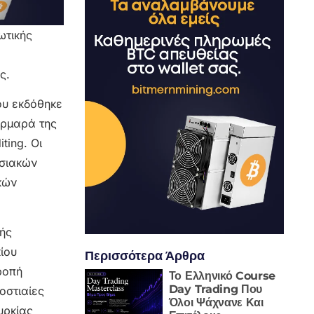
ωτικής
ς.
ου εκδόθηκε
αρμαρά της
ting. Οι
υσιακών
κών
κής
ίου
Περισσότερα Άρθρα
ροπή
Το Ελληνικό Course
Day Trading Που
οστιαίες
Όλοι Ψάχνανε Και
υρκίας