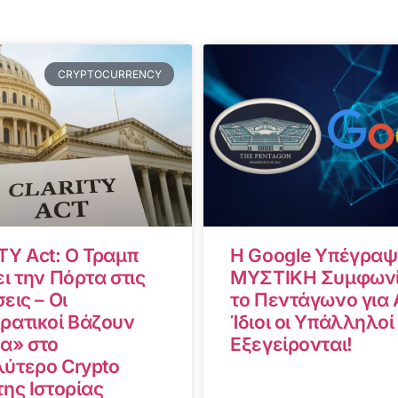
CRYPTOCURRENCY
TY Act: Ο Τραμπ
Η Google Υπέγραψ
ι την Πόρτα στις
ΜΥΣΤΙΚΗ Συμφωνί
εις – Οι
το Πεντάγωνο για A
ρατικοί Βάζουν
Ίδιοι οι Υπάλληλοί
α» στο
Εξεγείρονται!
ύτερο Crypto
της Ιστορίας