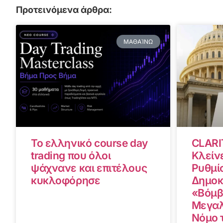
Προτεινόμενα άρθρα:
ΜΑΘΑΊΝΩ
Το ελληνικό course day
CLARI
trading που όλοι
Κλείνε
ψάχνανε και επιτέλους
Ρυθμίσ
κυκλοφόρησε
Δημοκ
«Βόμβ
Μεγαλ
Νόμο 