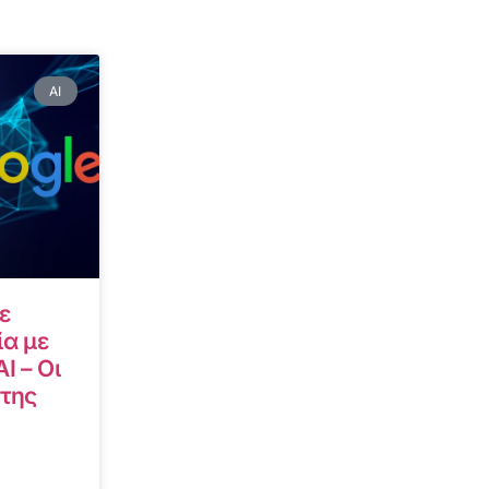
AI
ε
α με
I – Οι
 της