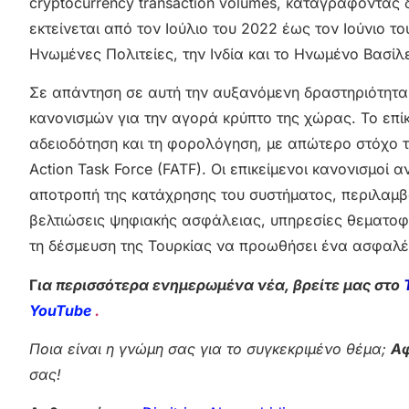
cryptocurrency transaction volumes, καταγράφοντας
εκτείνεται από τον Ιούλιο του 2022 έως τον Ιούνιο τ
Ηνωμένες Πολιτείες, την Ινδία και το Ηνωμένο Βασίλε
Σε απάντηση σε αυτή την αυξανόμενη δραστηριότητα 
κανονισμών για την αγορά κρύπτο της χώρας. Το επί
αδειοδότηση και τη φορολόγηση, με απώτερο στόχο τη
Action Task Force (FATF). Οι επικείμενοι κανονισμοί
αποτροπή της κατάχρησης του συστήματος, περιλαμ
βελτιώσεις ψηφιακής ασφάλειας, υπηρεσίες θεματοφ
τη δέσμευση της Τουρκίας να προωθήσει ένα ασφαλές
Γ
ια περισσότερα ενημερωμένα νέα, βρείτε μας στο
YouTube
.
Ποια είναι η γνώμη σας για το συγκεκριμένο θέμα;
Αφ
σας!