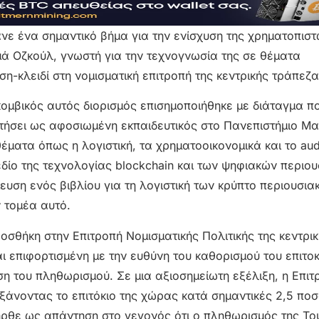
νε ένα σημαντικό βήμα για την ενίσχυση της χρηματοπιστ
μά Οζκούλ, γνωστή για την τεχνογνωσία της σε θέματα
η-κλειδί στη νομισματική επιτροπή της κεντρικής τράπεζα
κομβικός αυτός διορισμός επισημοποιήθηκε με διάταγμα π
ετήσει ως αφοσιωμένη εκπαιδευτικός στο Πανεπιστήμιο Μ
ματα όπως η λογιστική, τα χρηματοοικονομικά και το audi
εδίο της τεχνολογίας blockchain και των ψηφιακών περιο
υση ενός βιβλίου για τη λογιστική των κρύπτο περιουσια
 τομέα αυτό.
οσθήκη στην Επιτροπή Νομισματικής Πολιτικής της κεντρι
αι επιφορτισμένη με την ευθύνη του καθορισμού του επιτοκ
ση του πληθωρισμού. Σε μια αξιοσημείωτη εξέλιξη, η Επιτ
ξάνοντας το επιτόκιο της χώρας κατά σημαντικές 2,5 ποσ
ρθε ως απάντηση στο γεγονός ότι ο πληθωρισμός της Το