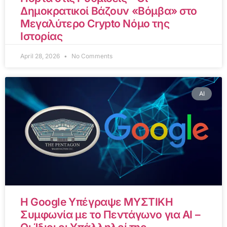
Δημοκρατικοί Βάζουν «Βόμβα» στο
Μεγαλύτερο Crypto Νόμο της
Ιστορίας
April 28, 2026
No Comments
AI
Η Google Υπέγραψε ΜΥΣΤΙΚΗ
Συμφωνία με το Πεντάγωνο για AI –