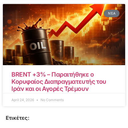
ΝΈΑ
BRENT +3% – Παραιτήθηκε ο
Κορυφαίος Διαπραγματευτής του
Ιράν και οι Αγορές Τρέμουν
April 24, 2026
No Comments
Ετικέτες: