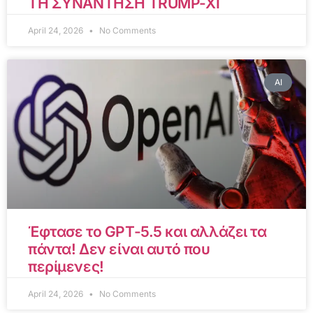
ΤΗ ΣΥΝΑΝΤΗΣΗ TRUMP-XI
April 24, 2026
No Comments
AI
Έφτασε το GPT-5.5 και αλλάζει τα
πάντα! Δεν είναι αυτό που
περίμενες!
April 24, 2026
No Comments