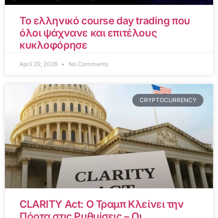
Το ελληνικό course day trading που
όλοι ψάχνανε και επιτέλους
κυκλοφόρησε
April 29, 2026
No Comments
CRYPTOCURRENCY
CLARITY Act: Ο Τραμπ Κλείνει την
Πόρτα στις Ρυθμίσεις – Οι