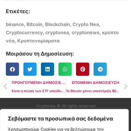
Ετικέτες:
binance
,
Bitcoin
,
Blockchain
,
Crypto Nea
,
Cryptocurrency
,
cryptonea
,
cryptonews
,
κρύπτο
νέα
,
Κρυπτονομίσματα
Μοιράσου τη Δημοσίευση:
ΠΡΟΗΓΟΥΜΕΝΗ ΔΗΜΟΣΙΕΥΣΗ
ΕΠΟΜΕΝΗ ΔΗΜΟΣΙΕΥΣΗ
Είναι η πτώση των ETF υπεύθυνη για την πτώση του Bitcoin κάτω από τα $61.000;
Το Bitcoin χάνει υποστήριξη $60.000, φθάνοντας σε χαμηλά δύο μηνών
Cryptonea © All rights reserved
Σεβόμαστε τα προσωπικά σας δεδομένα
Χρησιμοποιούμε Cookies για να βελτιώσουμε την