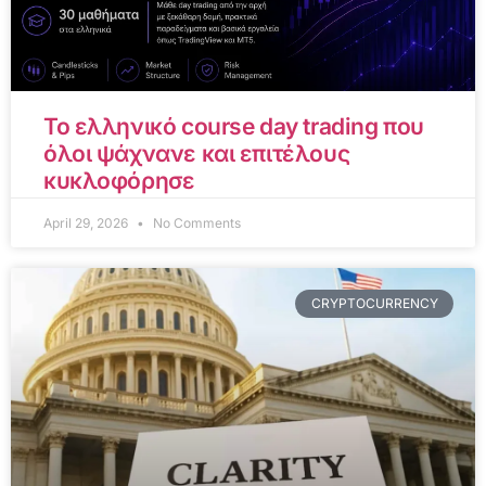
Το ελληνικό course day trading που
όλοι ψάχνανε και επιτέλους
κυκλοφόρησε
April 29, 2026
No Comments
CRYPTOCURRENCY