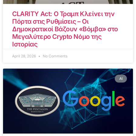
CLARITY Act: Ο Τραμπ Κλείνει την
Πόρτα στις Ρυθμίσεις – Οι
Δημοκρατικοί Βάζουν «Βόμβα» στο
Μεγαλύτερο Crypto Νόμο της
Ιστορίας
April 28, 2026
No Comments
AI