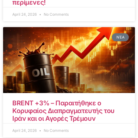
περίμενες!
April 24, 2026
No Comments
ΝΈΑ
BRENT +3% – Παραιτήθηκε ο
Κορυφαίος Διαπραγματευτής του
Ιράν και οι Αγορές Τρέμουν
April 24, 2026
No Comments