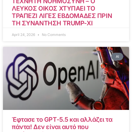
ΤΕΧΝΗΤΗ ΝΟΗΜΟΣΥΝΗ – Ο
ΛΕΥΚΟΣ ΟΙΚΟΣ ΧΤΥΠΑΕΙ ΤΟ
ΤΡΑΠΕΖΙ ΛΙΓΕΣ ΕΒΔΟΜΑΔΕΣ ΠΡΙΝ
ΤΗ ΣΥΝΑΝΤΗΣΗ TRUMP-XI
April 24, 2026
No Comments
AI
Έφτασε το GPT-5.5 και αλλάζει τα
πάντα! Δεν είναι αυτό που