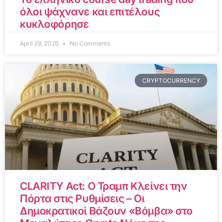
όλοι ψάχνανε και επιτέλους
κυκλοφόρησε
April 29, 2026
No Comments
CRYPTOCURRENCY
CLARITY Act: Ο Τραμπ Κλείνει την
Πόρτα στις Ρυθμίσεις – Οι
Δημοκρατικοί Βάζουν «Βόμβα» στο