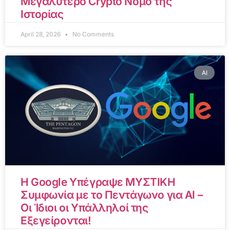
Μεγαλύτερο Crypto Νόμο της
Ιστορίας
April 28, 2026
No Comments
AI
Η Google Υπέγραψε ΜΥΣΤΙΚΗ
Συμφωνία με το Πεντάγωνο για AI –
Οι Ίδιοι οι Υπάλληλοί της
Εξεγείρονται!