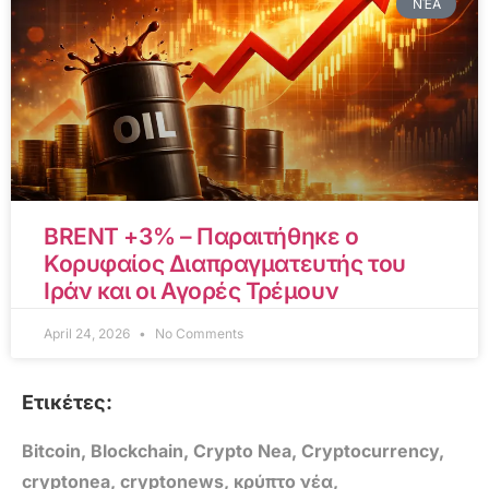
ΝΈΑ
BRENT +3% – Παραιτήθηκε ο
Κορυφαίος Διαπραγματευτής του
Ιράν και οι Αγορές Τρέμουν
April 24, 2026
No Comments
Ετικέτες:
Bitcoin
,
Blockchain
,
Crypto Nea
,
Cryptocurrency
,
cryptonea
,
cryptonews
,
κρύπτο νέα
,