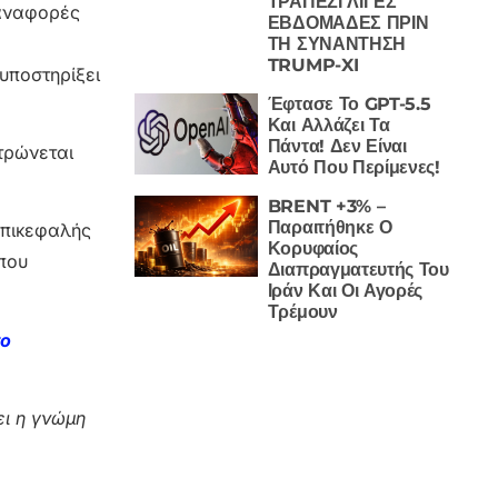
ΤΡΑΠΕΖΙ ΛΙΓΕΣ
 αναφορές
ΕΒΔΟΜΑΔΕΣ ΠΡΙΝ
ΤΗ ΣΥΝΑΝΤΗΣΗ
TRUMP-XI
υποστηρίξει
Έφτασε Το GPT-5.5
Και Αλλάζει Τα
Πάντα! Δεν Είναι
ντρώνεται
Αυτό Που Περίμενες!
BRENT +3% –
Παραιτήθηκε Ο
επικεφαλής
Κορυφαίος
που
Διαπραγματευτής Του
Ιράν Και Οι Αγορές
Τρέμουν
το
ι η γνώμη