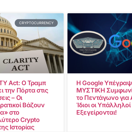
CRYPTOCURRENCY
TY Act: Ο Τραμπ
Η Google Υπέγραψ
ι την Πόρτα στις
ΜΥΣΤΙΚΗ Συμφωνί
εις – Οι
το Πεντάγωνο για A
ρατικοί Βάζουν
Ίδιοι οι Υπάλληλοί
α» στο
Εξεγείρονται!
ύτερο Crypto
της Ιστορίας