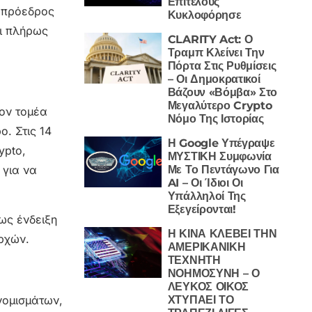
Επιτέλους
ο πρόεδρος
Κυκλοφόρησε
ει πλήρως
CLARITY Act: Ο
Τραμπ Κλείνει Την
Πόρτα Στις Ρυθμίσεις
– Οι Δημοκρατικοί
Βάζουν «Βόμβα» Στο
Μεγαλύτερο Crypto
τον τομέα
Νόμο Της Ιστορίας
. Στις 14
Η Google Υπέγραψε
ypto,
ΜΥΣΤΙΚΗ Συμφωνία
Με Το Πεντάγωνο Για
 για να
AI – Οι Ίδιοι Οι
Υπάλληλοί Της
Εξεγείρονται!
 ως ένδειξη
Η ΚΙΝΑ ΚΛΕΒΕΙ ΤΗΝ
ρχών.
ΑΜΕΡΙΚΑΝΙΚΗ
ΤΕΧΝΗΤΗ
ΝΟΗΜΟΣΥΝΗ – Ο
ΛΕΥΚΟΣ ΟΙΚΟΣ
νομισμάτων,
ΧΤΥΠΑΕΙ ΤΟ