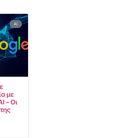
AI
ε
α με
I – Οι
 της