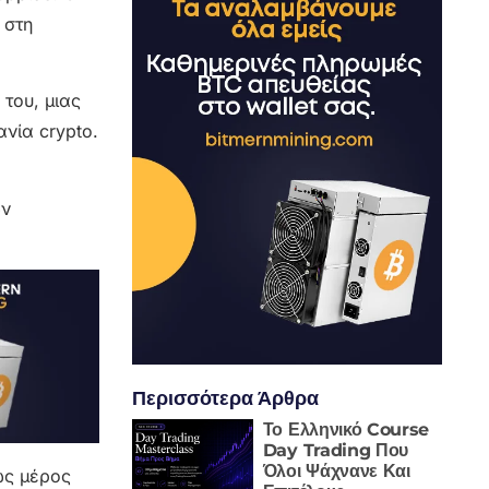
 στη
του, μιας
ανία crypto.
ών
Περισσότερα Άρθρα
Το Ελληνικό Course
Day Trading Που
Όλοι Ψάχνανε Και
ως μέρος