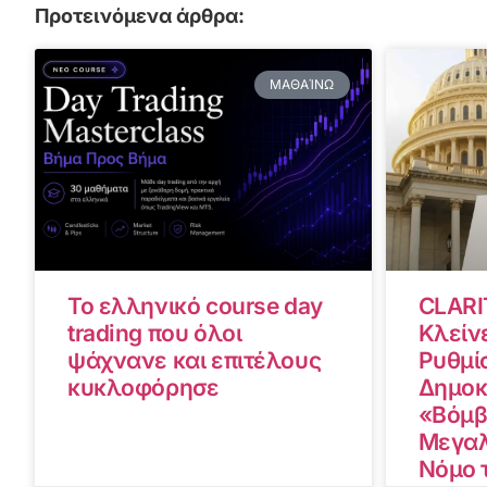
Προτεινόμενα άρθρα:
ΜΑΘΑΊΝΩ
Το ελληνικό course day
CLARI
trading που όλοι
Κλείνε
ψάχνανε και επιτέλους
Ρυθμίσ
κυκλοφόρησε
Δημοκ
«Βόμβ
Μεγαλ
Νόμο 