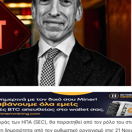
ράς των ΗΠΑ (SEC), θα παραιτηθεί από τον ρόλο του στι
 δημοσιότητα από τον ρυθμιστικό οργανισμό στις 21 Νοε