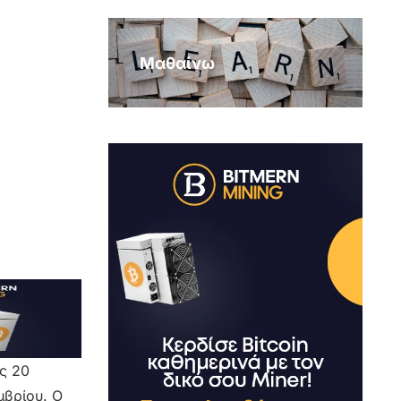
Μαθαίνω
ς 20
μβρίου. Ο